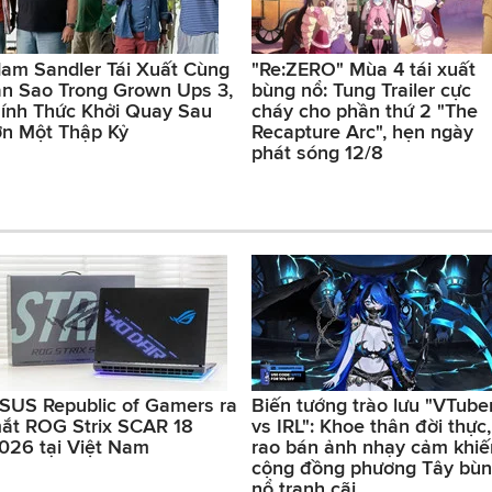
am Sandler Tái Xuất Cùng
"Re:ZERO" Mùa 4 tái xuất
n Sao Trong Grown Ups 3,
bùng nổ: Tung Trailer cực
ính Thức Khởi Quay Sau
cháy cho phần thứ 2 "The
n Một Thập Kỷ
Recapture Arc", hẹn ngày
phát sóng 12/8
SUS Republic of Gamers ra
Biến tướng trào lưu "VTube
ắt ROG Strix SCAR 18
vs IRL": Khoe thân đời thực,
026 tại Việt Nam
rao bán ảnh nhạy cảm khiế
cộng đồng phương Tây bù
nổ tranh cãi