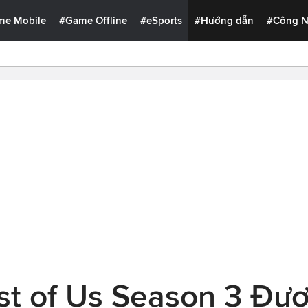
me Mobile
#Game Offline
#eSports
#Hướng dẫn
#Công 
t of Us Season 3 Đượ