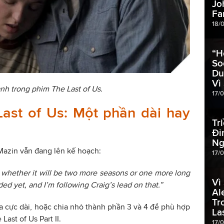
Jo
Fa
18/
“H
So
Du
Vì
nh trong phim The Last of Us.
17/
ast of Us: Một phần dài hay
Tr
Đỉ
Ng
 Mazin vẫn đang lên kế hoạch:
17/
out whether it will be two more seasons or one more long
Vì
ed yet, and I’m following Craig’s lead on that.”
Al
Tr
a cực dài, hoặc chia nhỏ thành phần 3 và 4 để phù hợp
La
ast of Us Part II.
17/