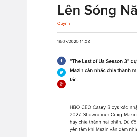
Lên Sóng N
Quỳnh
19/07/2025 14:08
“The Last of Us Season 3” d
Mazin cân nhắc chia thành mù
tác.
HBO CEO Casey Bloys xác nhận
2027. Showrunner Craig Mazin
hay chia thành hai phần. Dù đồ
yên tâm khi Mazin vẫn đảm nhiệ