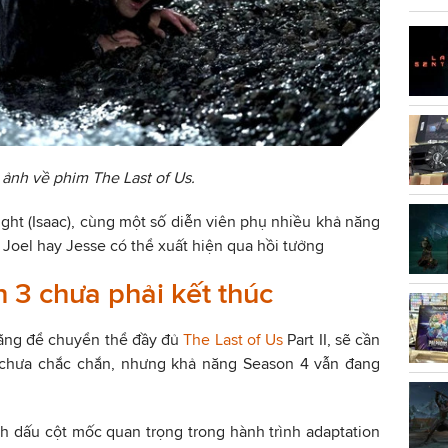
 ảnh về phim The Last of Us.
right (Isaac), cùng một số diễn viên phụ nhiều khả năng
ư Joel hay Jesse có thể xuất hiện qua hồi tưởng
n 3 chưa phải kết thúc
rằng để chuyển thể đầy đủ
The Last of Us
Part II, sẽ cần
Dù chưa chắc chắn, nhưng khả năng Season 4 vẫn đang
nh dấu cột mốc quan trọng trong hành trình adaptation