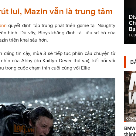
t lui, Mazin vẫn là trung tâm
Di
Ch
ann
quyết định tập trung phát triển game tại Naughty
Bạ
uyền hình. Dù vậy, Bloys khẳng định tài liệu sơ bộ của
17/0
in triển khai sâu hơn.
n đáng tin cậy, mùa 3 sẽ tiếp tục phần câu chuyện từ
nhìn của Abby (do Kaitlyn Dever thủ vai), kết nối với
BÀ
au trong cuộc chạm trán cuối cùng với Ellie
CÔNG
BMW g
thành