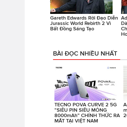
Gareth Edwards Rời Đạo Diễn
Ad
Jurassic World Rebirth 2 Vì
Dà
Bất Đồng Sáng Tạo
Ch
Hơ
BÀI ĐỌC NHIỀU NHẤT
TECNO POVA CURVE 2 5G
A
“SIÊU PIN SIÊU MỎNG
m
8000mAh” CHÍNH THỨC RA
2
MẮT TẠI VIỆT NAM