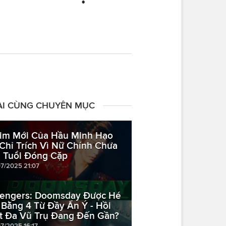
ÀI CÙNG CHUYÊN MỤC
im Mới Của Hầu Minh Hạo
 Chỉ Trích Vì Nữ Chính Chưa
 Tuổi Đóng Cặp
07/2025 21:07
engers: Doomsday Được Hé
 Bằng 4 Từ Đầy Ẩn Ý - Hồi
t Đa Vũ Trụ Đang Đến Gần?
07/2025 16:17