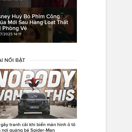
sney Huỷ Bỏ Phim Công
úa Mới Sau Hàng Loạt Thất
i Phòng Vé
7/2025 14:11
I NỔI BẬT
 NGHỆ
ây tranh cãi khi biến màn hình ô tô
 nơi quảng bá Spider-Man