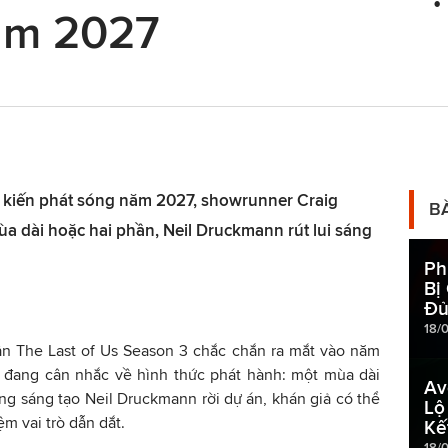
ăm 2027
ự kiến phát sóng năm 2027, showrunner Craig
B
a dài hoặc hai phần, Neil Druckmann rút lui sáng
Ph
Bị
Đủ
18/
 The Last of Us Season 3 chắc chắn ra mắt vào năm
 đang cân nhắc về hình thức phát hành: một mùa dài
Av
ng sáng tạo Neil Druckmann rời dự án, khán giả có thể
Lộ
m vai trò dẫn dắt.
Kế
18/