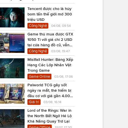
Tencent được cho là hủy
bom tấn thế giới mở 300
triệu USD
Công Nghệ
04/08, 09:54
Game thủ mua được GTX
1050 Ti với giá chỉ 2 USD
tại cửa hàng đồ cũ, vẫn
chạy Cyberpunk 2077
Công Nghệ
03/08, 19:47
Mistfall Hunter: Bảng Xếp
Hạng Các Lớp Nhân Vật
Trong Game
Game Online
03/08, 17:06
Palworld TCG gây sốt
ngày ra mắt, thẻ hiếm bị
đầu cơ với giá gần 4.000
USD
Giải trí
03/08, 16:14
Lord of the Rings: War in
the North Bất Ngờ Hé Lộ
Khả Năng Quay Trở Lại
Game Offline
31/07, 17:30