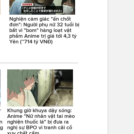
Nghiện cảm giác "ấn chốt
đơn": Người phụ nữ 32 tuổi bị
bắt vì "bom" hàng loạt vật
phẩm Anime trị giá tới 4,3 tỷ
Yên (~714 tỷ VNĐ)
r
Khung giờ khuya dậy sóng:
Anime "Nữ nhân vật tai mèo
n
nghiện thuốc lá" bị đưa ra
ng
nghị sự BPO vì tranh cãi cổ
xuy chất cấm