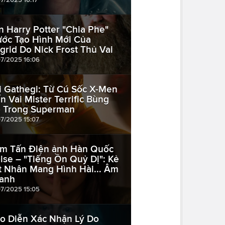
n Harry Potter "Chia Phe"
ước Tạo Hình Mới Của
grid Do Nick Frost Thủ Vai
07/2025 16:06
i Gathegi: Từ Cú Sốc X-Men
n Vai Mister Terrific Bùng
 Trong Superman
07/2025 15:07
m Tấn Điện ảnh Hàn Quốc
ise – "Tiếng Ồn Quỷ Dị": Kẻ
t Nhân Mang Hình Hài... Âm
anh
07/2025 15:05
o Diễn Xác Nhận Lý Do