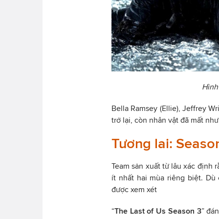
Hình
Bella Ramsey (Ellie), Jeffrey W
trở lại, còn nhân vật đã mất nh
Tương lai: Seaso
Team sản xuất từ lâu xác định 
ít nhất hai mùa riêng biệt. 
được xem xét
“
The Last of Us Season 3
” đá