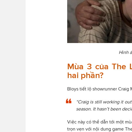
Hình ả
Mùa 3 của The L
hai phần?
Bloys tiết lộ showrunner Craig
“Craig is still working it 
season. It hasn’t been decid
Việc này có thể dẫn tới một mù
trọn vẹn với nội dung game The L