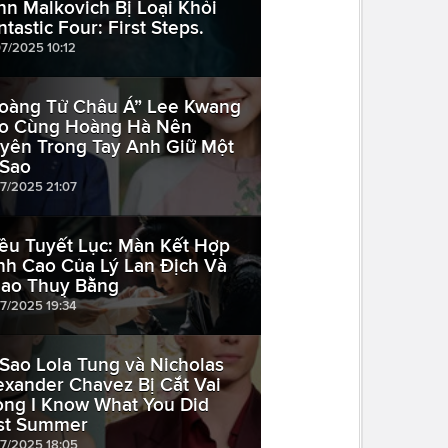
hn Malkovich Bị Loại Khỏi
ntastic Four: First Steps.
07/2025 10:12
oàng Tử Châu Á” Lee Kwang
o Cùng Hoàng Hà Nên
yên Trong Tay Anh Giữ Một
 Sao
07/2025 21:07
iều Tuyết Lục: Màn Kết Hợp
nh Cao Của Lý Lan Địch Và
ao Thuỵ Bằng
07/2025 19:34
 Sao Lola Tung và Nicholas
exander Chavez Bị Cắt Vai
ong I Know What You Did
st Summer
07/2025 18:05