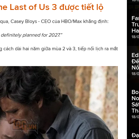
e Last of Us 3 được tiết lộ
Fa
 qua, Casey Bloys - CEO của HBO/Max khẳng định:
Tr
Ha
 definitely planned for 2027.”
18/
cách dài hai năm giữa mùa 2 và 3, tiếp nối lịch ra mắt
Ed
Đế
Nổ
18/
Bo
No
Sá
Th
18/
Đạ