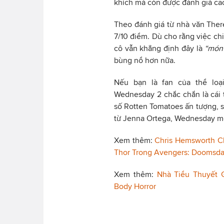
khích mà còn được đánh giá cao
Theo đánh giá từ nhà văn The
7/10 điểm. Dù cho rằng việc ch
cô vẫn khẳng định đây là
“món 
bùng nổ hơn nữa.
Nếu bạn là fan của thể loạ
Wednesday 2 chắc chắn là cái 
số Rotten Tomatoes ấn tượng, sứ
từ Jenna Ortega, Wednesday một
Xem thêm:
Chris Hemsworth C
Thor Trong Avengers: Doomsd
Xem thêm:
Nhà Tiểu Thuyết 
Body Horror