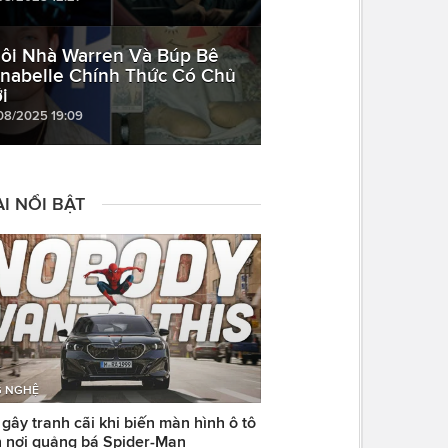
ôi Nhà Warren Và Búp Bê
nabelle Chính Thức Có Chủ
i
08/2025 19:09
I NỔI BẬT
 NGHỆ
ây tranh cãi khi biến màn hình ô tô
 nơi quảng bá Spider-Man