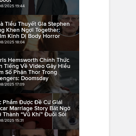
08/2025 19:44
à Tiểu Thuyết Gia Stephen
ng Khen Ngợi Together:
im Kinh Dị Body Horror
08/2025 18:04
ris Hemsworth Chính Thức
n Tiếng Về Video Gây Hiểu
m Số Phận Thor Trong
engers: Doomsday
08/2025 17:09
c Phẩm Được Đề Cử Giải
car Marriage Story Bất Ngờ
ở Thành “Vũ Khí” Đuổi Sói
08/2025 15:31