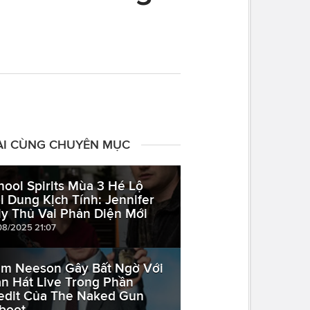
ÀI CÙNG CHUYÊN MỤC
hool Spirits Mùa 3 Hé Lộ
i Dung Kịch Tính: Jennifer
lly Thủ Vai Phản Diện Mới
08/2025 21:07
am Neeson Gây Bất Ngờ Với
n Hát Live Trong Phần
edit Của The Naked Gun
boot