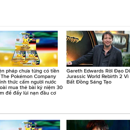
ện pháp chưa từng có tiền
Gareth Edwards Rời Đạo D
: The Pokémon Company
Jurassic World Rebirth 2 Vì
ính thức cấm người nước
Bất Đồng Sáng Tạo
oài mua thẻ bài kỷ niệm 30
m để đẩy lùi nạn đầu cơ