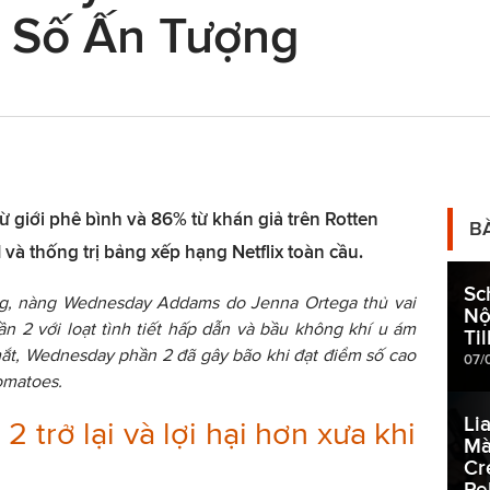
 Số Ấn Tượng
 giới phê bình và 86% từ khán giả trên Rotten
B
và thống trị bảng xếp hạng Netflix toàn cầu.
Sc
g, nàng Wednesday Addams do Jenna Ortega thủ vai
Nộ
hần 2 với loạt tình tiết hấp dẫn và bầu không khí u ám
Ti
mắt, Wednesday phần 2 đã gây bão khi đạt điểm số cao
07/
omatoes.
Li
trở lại và lợi hại hơn xưa khi
Mà
Cr
Re