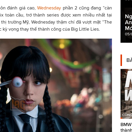
môn đánh giá cao,
Wednesday
phần 2 cũng đang “càn
x toàn cầu, trở thành series được xem nhiều nhất tại
Ng
An
i thị trường Mỹ, Wednesday thậm chí đã vượt mặt “The
Mớ
 kỳ vọng thay thế thành công của Big Little Lies.
05/
BÀ
CÔNG
BMW g
thành