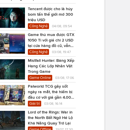
Tencent được cho là hủy
bom tấn thế giới mở 300
triệu USD
Công Nghệ
04/08, 09:54
Game thủ mua được GTX
1050 Ti với giá chỉ 2 USD
tại cửa hàng đồ cũ, vẫn
chạy Cyberpunk 2077
Công Nghệ
03/08, 19:47
Mistfall Hunter: Bảng Xếp
Hạng Các Lớp Nhân Vật
Trong Game
Game Online
03/08, 17:06
Palworld TCG gây sốt
ngày ra mắt, thẻ hiếm bị
đầu cơ với giá gần 4.000
USD
Giải trí
03/08, 16:14
Lord of the Rings: War in
the North Bất Ngờ Hé Lộ
Khả Năng Quay Trở Lại
Game Offline
31/07, 17:30