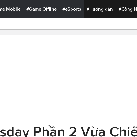
me Mobile
#Game Offline
#eSports
#Hướng dẫn
#Công 
sday Phần 2 Vừa Chi