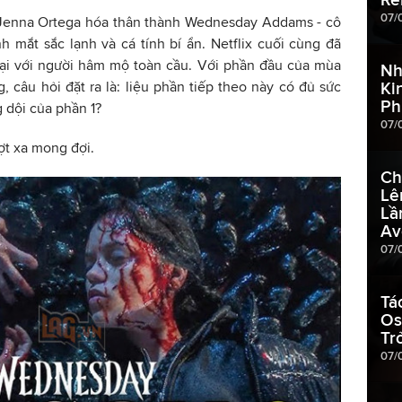
07/
 Jenna Ortega hóa thân thành Wednesday Addams - cô
nh mắt sắc lạnh và cá tính bí ẩn. Netflix cuối cùng đã
lại với người hâm mộ toàn cầu. Với phần đầu của mùa
Nh
, câu hỏi đặt ra là: liệu phần tiếp theo này có đủ sức
Ki
Ph
 dội của phần 1?
07/
ượt xa mong đợi.
Ch
Lê
Lầ
Av
07/
Tá
Os
Tr
07/