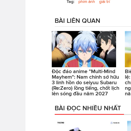
Tag:
phim ảnh
giải trí
BÀI LIÊN QUAN
Độc đáo anime "Multi-Mind
Bi
Mayhem": Nam chính sở hữu
lệ
3 linh hồn do seiyuu Subaru
ch
(Re:Zero) lồng tiếng, chốt lịch
ng
lên sóng đầu năm 2027
nă
BÀI ĐỌC NHIỀU NHẤT