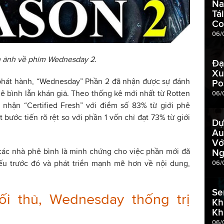
Na
Tá
Co
06/
 ảnh về phim Wednesday 2.
Đạ
Xu
 phát hành, “Wednesday” Phần 2 đã nhận được sự đánh
Po
phê bình lẫn khán giả. Theo thống kê mới nhất từ Rotten
06/
nhận “Certified Fresh” với điểm số 83% từ giới phê
bước tiến rõ rệt so với phần 1 vốn chỉ đạt 73% từ giới
Dự
Au
Vớ
các nhà phê bình là minh chứng cho việc phần mới đã
Ng
u trước đó và phát triển mạnh mẽ hơn về nội dung,
06/
Se
i thủ, Wednesday thống trị
Kh
Kh
06/