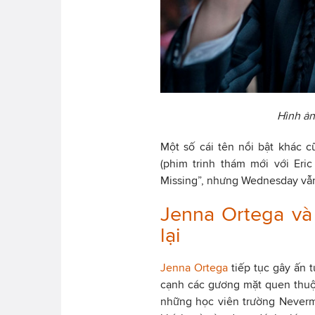
Hình ản
Một số cái tên nổi bật khác
(phim trinh thám mới với Eric
Missing”, nhưng Wednesday vẫn l
Jenna Ortega và
lại
Jenna Ortega
tiếp tục gây ấn 
cạnh các gương mặt quen thuộ
những học viên trường Nevermo