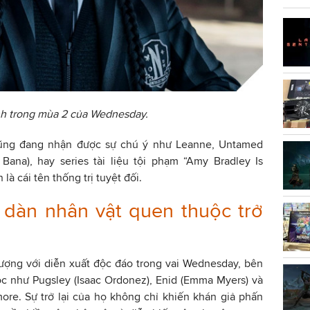
h trong mùa 2 của Wednesday.
 cũng đang nhận được sự chú ý như Leanne, Untamed
 Bana), hay series tài liệu tội phạm “Amy Bradley Is
à cái tên thống trị tuyệt đối.
 dàn nhân vật quen thuộc trở
tượng với diễn xuất độc đáo trong vai Wednesday, bên
c như Pugsley (Isaac Ordonez), Enid (Emma Myers) và
re. Sự trở lại của họ không chỉ khiến khán giả phấn