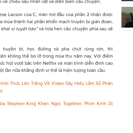
 về chiều sâu nhân vật và diễn biến câu chuyện.
rese Lacson của C, màn mở đầu của phần 2 nhận được
ia mùa thành hai phần khiến mạch truyện bị gián đoạn,
khai vị tuyệt hảo”
và hứa hẹn câu chuyện phía sau sẽ
i huyền bí, học đường và pha chút rùng rợn, thì
tên không thể bỏ lỡ trong mùa thu năm nay. Với điểm
c hút vượt bậc trên Netflix và màn trình diễn đỉnh cao
 lần nữa khẳng định vị thế là hiện tượng toàn cầu.
hính Thức Lên Tiếng Về Video Gây Hiểu Lầm Số Phận
ay
Gia Stephen King Khen Ngợi Together: Phim Kinh Dị