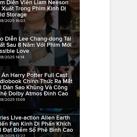
m Diễn Viên Liam Neeson
i Xuất Trong Phim Kinh Dị
ld Storage
08/2025 16:03
o Diễn Lee Chang-dong Tái
ất Sau 8 Năm Với Phim Mới
ssible Love
08/2025 14:14
 Án Harry Potter Full Cast
diobook Chính Thức Ra Mắt
i Dàn Sao Khủng Và Công
hệ Dolby Atmos Đỉnh Cao
08/2025 13:09
ries Live-action Alien Earth
iến Fan Kinh Dị Phấn Khích
i Đạt Điểm Số Phê Bình Cao
08/2025 12:27