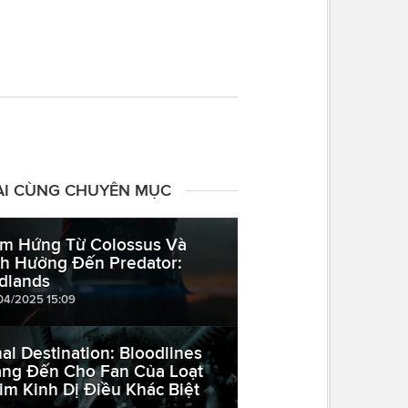
ÀI CÙNG CHUYÊN MỤC
m Hứng Từ Colossus Và
h Hưởng Đến Predator:
dlands
04/2025 15:09
nal Destination: Bloodlines
ng Đến Cho Fan Của Loạt
im Kinh Dị Điều Khác Biệt