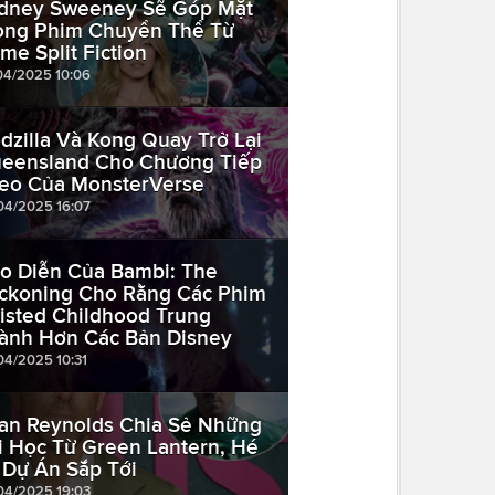
dney Sweeney Sẽ Góp Mặt
ong Phim Chuyển Thể Từ
me Split Fiction
04/2025 10:06
dzilla Và Kong Quay Trở Lại
eensland Cho Chương Tiếp
eo Của MonsterVerse
04/2025 16:07
o Diễn Của Bambi: The
ckoning Cho Rằng Các Phim
isted Childhood Trung
ành Hơn Các Bản Disney
04/2025 10:31
an Reynolds Chia Sẻ Những
i Học Từ Green Lantern, Hé
 Dự Án Sắp Tới
04/2025 19:03