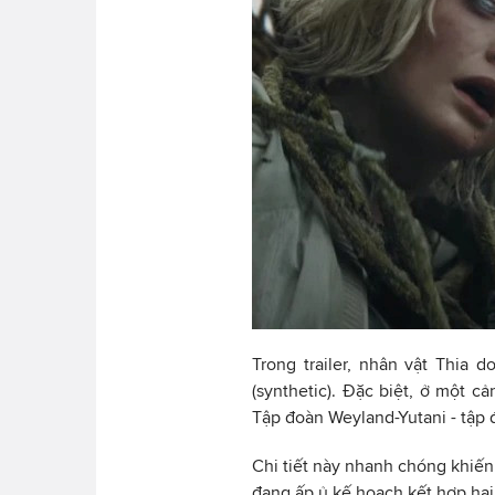
Trong trailer, nhân vật Thia d
(synthetic). Đặc biệt, ở một c
Tập đoàn Weyland-Yutani - tập đ
Chi tiết này nhanh chóng khiế
đang ấp ủ kế hoạch kết hợp hai