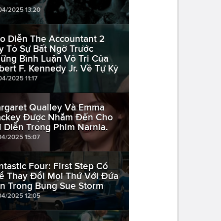
04/2025 13:20
o Diễn The Accountant 2
y Tỏ Sự Bất Ngờ Trước
ững Bình Luận Vô Tri Của
bert F. Kennedy Jr. Về Tự Kỷ
04/2025 11:17
rgaret Qualley Và Emma
ckey Được Nhắm Đến Cho
i Diễn Trong Phim Narnia.
04/2025 15:07
ntastic Four: First Step Có
ể Thay Đổi Mọi Thứ Với Đứa
n Trong Bụng Sue Storm
04/2025 12:05