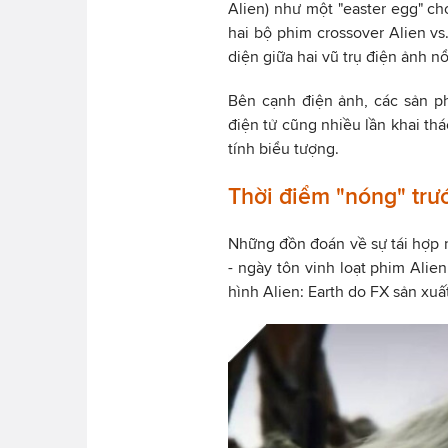
Alien) như một "easter egg" c
hai bộ phim crossover Alien vs
diện giữa hai vũ trụ điện ảnh nổ
Bên cạnh điện ảnh, các sản ph
điện tử cũng nhiều lần khai th
tính biểu tượng.
Thời điểm "nóng" trư
Những đồn đoán về sự tái hợp n
- ngày tôn vinh loạt phim Alien
hình Alien: Earth do FX sản xuấ