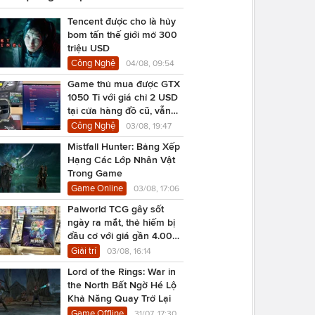
Tencent được cho là hủy
bom tấn thế giới mở 300
triệu USD
Công Nghệ
04/08, 09:54
Game thủ mua được GTX
1050 Ti với giá chỉ 2 USD
tại cửa hàng đồ cũ, vẫn
chạy Cyberpunk 2077
Công Nghệ
03/08, 19:47
Mistfall Hunter: Bảng Xếp
Hạng Các Lớp Nhân Vật
Trong Game
Game Online
03/08, 17:06
Palworld TCG gây sốt
ngày ra mắt, thẻ hiếm bị
đầu cơ với giá gần 4.000
USD
Giải trí
03/08, 16:14
Lord of the Rings: War in
the North Bất Ngờ Hé Lộ
Khả Năng Quay Trở Lại
Game Offline
31/07, 17:30