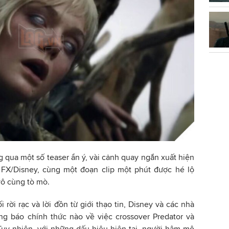
g qua một số teaser ẩn ý, vài cảnh quay ngắn xuất hiện
 FX/Disney, cùng một đoạn clip một phút được hé lộ
vô cùng tò mò.
rời rạc và lời đồn từ giới thạo tin, Disney và các nhà
ng báo chính thức nào về việc crossover Predator và
 Tuy nhiên, với những dấu hiệu hiện tại, người hâm mộ