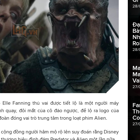
28/
Đạ
Bà
Nh
Ro
28/
Ma
Ma
Va
27/
o Elle Fanning thủ vai được tiết lộ là một người máy
Fa
ảnh quay, đôi mắt của cô đảo ngược, để lộ ra logo của
Th
Co
oàn đóng vai trò trung tâm trong loạt phim Alien.
27/
n cộng đồng người hâm mộ rộ lên suy đoán rằng Disney
 thương hiệu đình đám Predator và Alien một lần nữa.