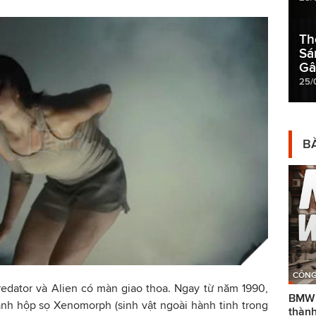
Th
Sá
Gâ
25/
BÀ
CÔNG
redator và Alien có màn giao thoa. Ngay từ năm 1990,
BMW g
ảnh hộp sọ Xenomorph (sinh vật ngoài hành tinh trong
thành