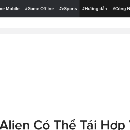
me Mobile
#Game Offline
#eSports
#Hướng dẫn
#Công 
Alien Có Thể Tái Hợp