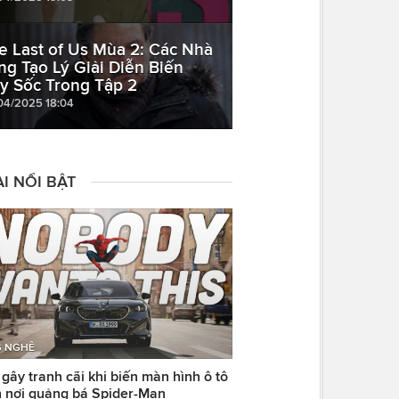
e Last of Us Mùa 2: Các Nhà
ng Tạo Lý Giải Diễn Biến
y Sốc Trong Tập 2
04/2025 18:04
I NỔI BẬT
 NGHỆ
ây tranh cãi khi biến màn hình ô tô
 nơi quảng bá Spider-Man