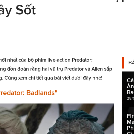
ây Sốt
 mới nhất của bộ phim live-action Predator:
B
ng đồn đoán rằng hai vũ trụ Predator và Alien sắp
. Cùng xem chi tiết qua bài viết dưới đây nhé!
Cả
Ản
Predator: Badlands"
Ba
28/
Fi
Ma
Ph
Gì