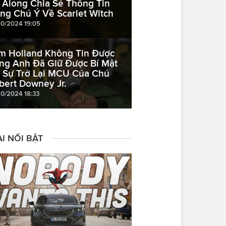
l Along Chia Sẻ Thông Tin
ng Chú Ý Về Scarlet Witch
10/2024 19:05
m Holland Không Tin Được
ng Anh Đã Giữ Được Bí Mật
 Sự Trở Lại MCU Của Chú
bert Downey Jr.
10/2024 18:33
I NỔI BẬT