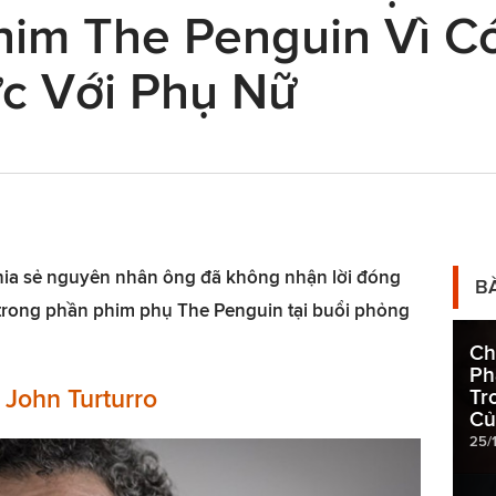
him The Penguin Vì C
c Với Phụ Nữ
chia sẻ nguyên nhân ông đã không nhận lời đóng
B
e trong phần phim phụ The Penguin tại buổi phỏng
Ch
Ph
 John Turturro
Tr
Củ
25/