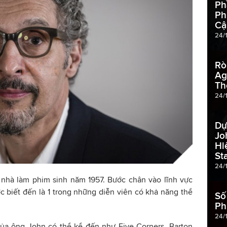
Ph
Ph
Cậ
24/
Rò
Ag
Th
24/
Dự
Jo
Hi
St
24/
à nhà làm phim sinh năm 1957. Bước chân vào lĩnh vực
 biết đến là 1 trong những diễn viên có khả năng thể
Số
Ph
24/
ủa ông John có thể kể đến như Five Corners, Barton