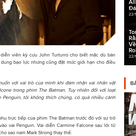
Al
Đá
22/
To
Rằ
Về
Ro
, diễn viên kỳ cựu John Turturro cho biết mặc dù bản
22/
 dung bạo lực nhưng cũng đặt mức giới hạn cho điều
muốn với vai trò của mình khi đảm nhận vai nhân vật
BÀ
cone trong phim The Batman. Tuy nhiên đối với loạt
 Penguin, tôi không thích chúng, có quá nhiều cảnh
hụ trực tiếp của phim The Batman trước đó với sự trở
l vào vai Penguin. Vai diễn Carmine Falcone sau lời từ
 cho sao nam Mark Strong thay thế.