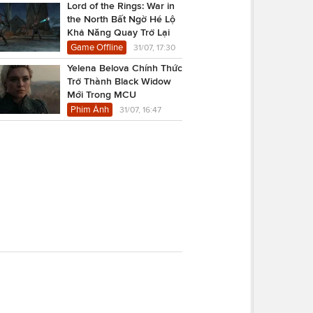
Lord of the Rings: War in
the North Bất Ngờ Hé Lộ
Khả Năng Quay Trở Lại
Game Offline
31/07, 17:30
Yelena Belova Chính Thức
Trở Thành Black Widow
Mới Trong MCU
Phim Ảnh
31/07, 16:47