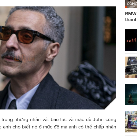
CÔNG
BMW g
thành
1 trong những nhân vật bạo lực và mặc dù John cũng
 anh cho biết nó ở mức độ mà anh có thể chấp nhận