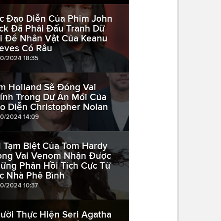
c Đạo Diễn Của Phim John
ck Đã Phải Đấu Tranh Dữ
i Để Nhân Vật Của Keanu
eves Có Râu
10/2024 18:35
m Holland Sẽ Đóng Vai
ính Trong Dự Án Mới Của
o Diễn Christopher Nolan
10/2024 14:09
i Tạm Biệt Của Tom Hardy
ong Vai Venom Nhận Được
ững Phản Hồi Tích Cực Từ
c Nhà Phê Bình
10/2024 10:37
ười Thực Hiện Seri Agatha