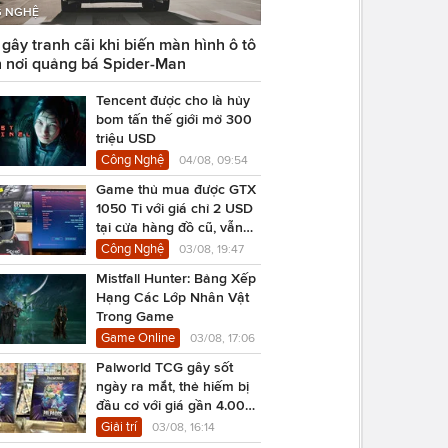
 NGHỆ
ây tranh cãi khi biến màn hình ô tô
 nơi quảng bá Spider-Man
Tencent được cho là hủy
bom tấn thế giới mở 300
triệu USD
Công Nghệ
04/08, 09:54
Game thủ mua được GTX
1050 Ti với giá chỉ 2 USD
tại cửa hàng đồ cũ, vẫn
chạy Cyberpunk 2077
Công Nghệ
03/08, 19:47
Mistfall Hunter: Bảng Xếp
Hạng Các Lớp Nhân Vật
Trong Game
Game Online
03/08, 17:06
Palworld TCG gây sốt
ngày ra mắt, thẻ hiếm bị
đầu cơ với giá gần 4.000
USD
Giải trí
03/08, 16:14