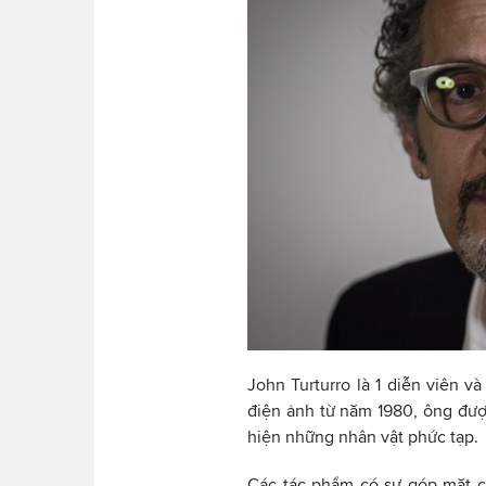
John Turturro là 1 diễn viên v
điện ảnh từ năm 1980, ông được
hiện những nhân vật phức tạp.
Các tác phẩm có sự góp mặt c