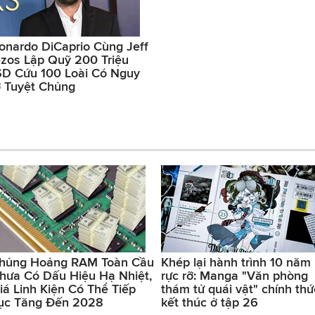
onardo DiCaprio Cùng Jeff
zos Lập Quỹ 200 Triệu
D Cứu 100 Loài Có Nguy
 Tuyệt Chủng
hủng Hoảng RAM Toàn Cầu
Khép lại hành trình 10 năm
hưa Có Dấu Hiệu Hạ Nhiệt,
rực rỡ: Manga "Văn phòng
iá Linh Kiện Có Thể Tiếp
thám tử quái vật" chính thứ
ục Tăng Đến 2028
kết thúc ở tập 26