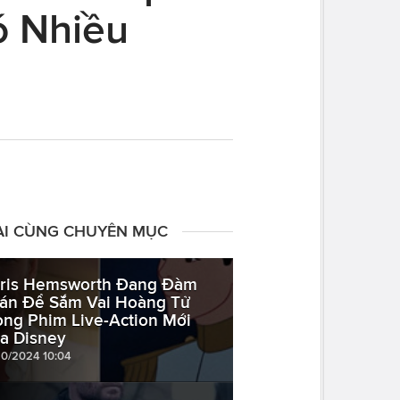
ó Nhiều
ÀI CÙNG CHUYÊN MỤC
ris Hemsworth Đang Đàm
án Để Sắm Vai Hoàng Tử
ong Phim Live-Action Mới
a Disney
10/2024 10:04