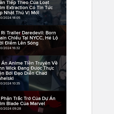
ần Tiếp Theo Của Loạt
im Extraction Có Tin Tức
p Nhật Thú Vị Mới
10/2024 18:05
 Rỉ Trailer Daredevil: Born
ain Chiếu Tại NYCC, Hé Lộ
ời Điểm Lên Sóng
10/2024 16:32
 Án Anime Tiền Truyện Về
hn Wick Đang Được Thực
ện Bởi Đạo Diễn Chad
ahelski
10/2024 10:35
 Phận Trắc Trở Của Dự Án
im Blade Của Marvel
10/2024 09:28