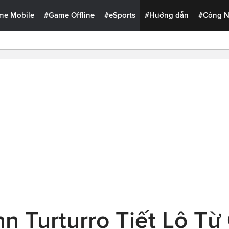
me Mobile
#Game Offline
#eSports
#Hướng dẫn
#Công 
n Turturro Tiết Lộ Từ