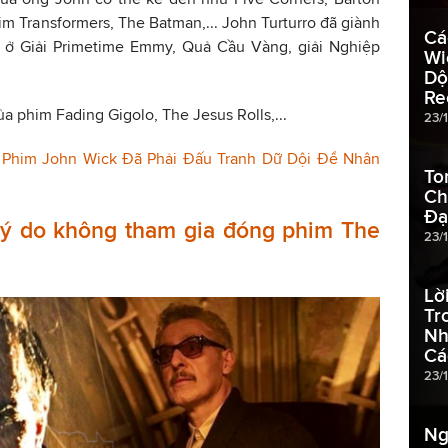
im Transformers, The Batman,... John Turturro đã giành
Cá
ử ở Giải Primetime Emmy, Quả Cầu Vàng, giải Nghiệp
Wi
Dộ
Re
ủa phim Fading Gigolo, The Jesus Rolls,...
23/
 Phim John Wick Đã Phải Đấu Tranh Dữ Dội Để Nhân
To
Ch
Đạ
ộ lý do không tham gia đóng phim The
23/
Lờ
Tr
Nh
Cá
23/
Ng