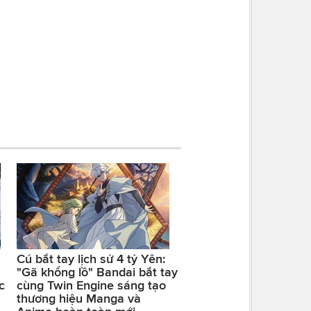
Cú bắt tay lịch sử 4 tỷ Yên:
"Gã khổng lồ" Bandai bắt tay
c
cùng Twin Engine sáng tạo
thương hiệu Manga và