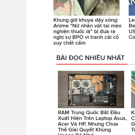
Khung giờ khuya dậy sóng:
Le
Anime "Nữ nhân vật tai mèo
Be
nghiện thuốc lá" bị đưa ra
US
nghị sự BPO vì tranh cãi cổ
Cơ
xuy chất cấm
BÀI ĐỌC NHIỀU NHẤT
RAM Trung Quốc Bắt Đầu
K
Xuất Hiện Trên Laptop Asus,
C
Acer Và HP, Nhưng Chưa
G
Thể Giải Quyết Khủng
T