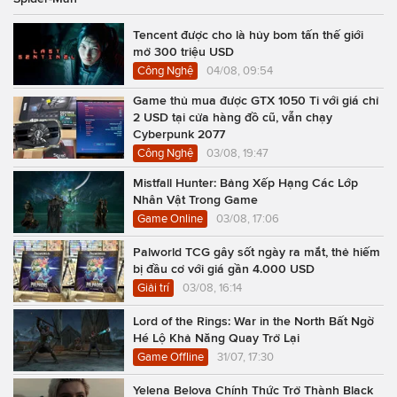
Tencent được cho là hủy bom tấn thế giới
mở 300 triệu USD
Công Nghệ
04/08, 09:54
Game thủ mua được GTX 1050 Ti với giá chỉ
2 USD tại cửa hàng đồ cũ, vẫn chạy
Cyberpunk 2077
Công Nghệ
03/08, 19:47
Mistfall Hunter: Bảng Xếp Hạng Các Lớp
Nhân Vật Trong Game
Game Online
03/08, 17:06
Palworld TCG gây sốt ngày ra mắt, thẻ hiếm
bị đầu cơ với giá gần 4.000 USD
Giải trí
03/08, 16:14
Lord of the Rings: War in the North Bất Ngờ
Hé Lộ Khả Năng Quay Trở Lại
Game Offline
31/07, 17:30
Yelena Belova Chính Thức Trở Thành Black