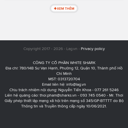
XEM THÊM
Copyright 2017 - 2026 - Lag.vn -
Privacy policy
CÔNG TY CỔ PHẦN WHITE SHARK
Địa chỉ: 780/14B Sư Vạn Hạnh, Phường 12, Quận 10, Thành phố Hồ
Chí Minh
MST: 0313720704
Email liên hệ:
info@lag.vn
Chịu trách nhiệm nội dung: Nguyễn Tiến Khoa - 077 261 5246
Liên hệ quảng cáo:
thoi.pham@sharks.vn
- 093 745 0540 - Mr. Thơi
Giấy phép thiết lập mạng xã hội trên mạng số 345/GP-BTTTT do Bộ
Thông tin và Truyền thông cấp ngày 10/06/2021.