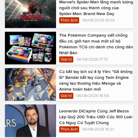
Marvel's Spider-Man tăng mạnh lượng
người chơi sau thành công của
Spider-Man: Brand New Day
Phim Ảnh
06/08/2026 19:03
The Pokémon Company siết chống
đầu cơ, giới hạn mua một số bộ
Pokémon TCG chỉ dành cho công dân
Nhật Bản
Giải trí
06/08/2026 17:37
Cú bắt tay lịch sử 4 tỷ Yên: "Gã khổng
lồ" Bandai bắt tay cùng Twin Engine
sáng tạo thương hiệu Manga và
Anime hoàn toàn mới
Giải trí
06/08/2026 16:56
Leonardo DiCaprio Cùng Jeff Bezos
Lập Quỹ 200 Triệu USD Cứu 100 Loài
Có Nguy Cơ Tuyệt Chủng
Phim Ảnh
06/08/2026 16:21