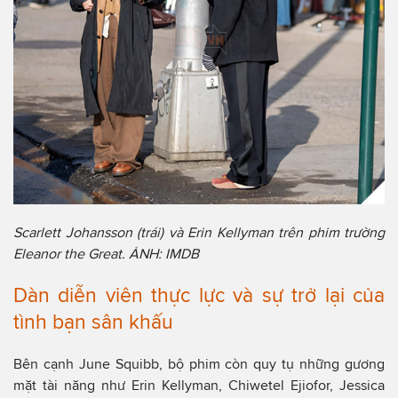
Scarlett Johansson (trái) và Erin Kellyman trên phim trường
Eleanor the Great. ẢNH: IMDB
Dàn diễn viên thực lực và sự trở lại của
tình bạn sân khấu
Bên cạnh June Squibb, bộ phim còn quy tụ những gương
mặt tài năng như Erin Kellyman, Chiwetel Ejiofor, Jessica