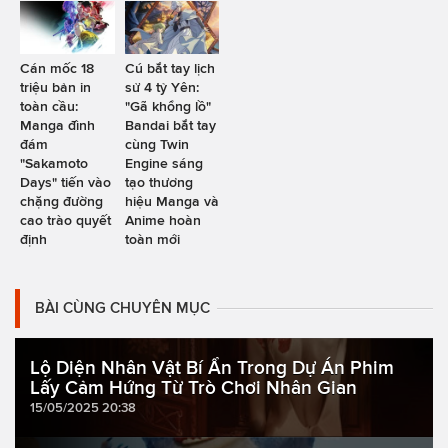
Cán mốc 18
Cú bắt tay lịch
triệu bản in
sử 4 tỷ Yên:
toàn cầu:
"Gã khổng lồ"
Manga đình
Bandai bắt tay
đám
cùng Twin
"Sakamoto
Engine sáng
Days" tiến vào
tạo thương
chặng đường
hiệu Manga và
cao trào quyết
Anime hoàn
định
toàn mới
BÀI CÙNG CHUYÊN MỤC
Lộ Diện Nhân Vật Bí Ẩn Trong Dự Án Phim
Lấy Cảm Hứng Từ Trò Chơi Nhân Gian
15/05/2025 20:38