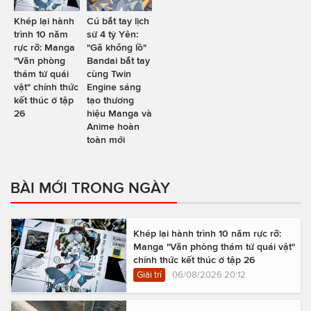
Khép lại hành
Cú bắt tay lịch
trình 10 năm
sử 4 tỷ Yên:
rực rỡ: Manga
"Gã khổng lồ"
"Văn phòng
Bandai bắt tay
thám tử quái
cùng Twin
vật" chính thức
Engine sáng
kết thúc ở tập
tạo thương
26
hiệu Manga và
Anime hoàn
toàn mới
BÀI MỚI TRONG NGÀY
Khép lại hành trình 10 năm rực rỡ:
Manga "Văn phòng thám tử quái vật"
chính thức kết thúc ở tập 26
Giải trí
06/08/2026 20:12