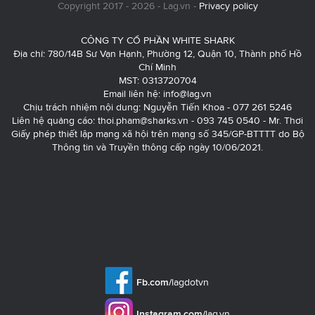
Copyright 2017 - 2026 - Lag.vn -
Privacy policy
CÔNG TY CỔ PHẦN WHITE SHARK
Địa chỉ: 780/14B Sư Vạn Hạnh, Phường 12, Quận 10, Thành phố Hồ
Chí Minh
MST: 0313720704
Email liên hệ:
info@lag.vn
Chịu trách nhiệm nội dung: Nguyễn Tiến Khoa - 077 261 5246
Liên hệ quảng cáo:
thoi.pham@sharks.vn
- 093 745 0540 - Mr. Thơi
Giấy phép thiết lập mạng xã hội trên mạng số 345/GP-BTTTT do Bộ
Thông tin và Truyền thông cấp ngày 10/06/2021.
Fb.com/
lagdotvn
Instagram.com/
lag.vn