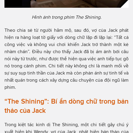
Hình ảnh trong phim The Shining.
Theo chia sẻ từ người hâm mộ, sau đó, vợ của Jack phát
hiện ra hàng loạt tờ giấy với dòng chữ lặp đi lặp lại: “Tất cả
công việc và không vui chơi khiến Jack trở thành một kẻ
nhàm chán”. Điều này cho thấy Jack đã bị ám ảnh bởi câu
nói này từ trước, như được thể hiện qua việc anh tiếp tục gõ
nó trong cảnh phim. Chi tiết này không chỉ là manh mối về
sự suy sụp tinh thần của Jack mà còn phản ánh sự tinh tế và
nhất quán trong cách xây dựng câu chuyện của đội ngũ làm
phim.
“The Shining”: Bí ẩn dòng chữ trong bản
thảo của Jack
Trong kiệt tác kinh dị The Shining, một chi tiết gây chú ý
xuất hiện khi Wendy, vợ của Jack, phát hiện bản thảo của