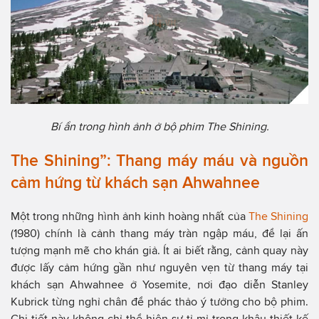
Bí ẩn trong hình ảnh ở bộ phim The Shining.
The Shining”: Thang máy máu và nguồn
cảm hứng từ khách sạn Ahwahnee
Một trong những hình ảnh kinh hoàng nhất của
The Shining
(1980) chính là cảnh thang máy tràn ngập máu, để lại ấn
tượng mạnh mẽ cho khán giả. Ít ai biết rằng, cảnh quay này
được lấy cảm hứng gần như nguyên vẹn từ thang máy tại
khách sạn Ahwahnee ở Yosemite, nơi đạo diễn Stanley
Kubrick từng nghỉ chân để phác thảo ý tưởng cho bộ phim.
Chi tiết này không chỉ thể hiện sự tỉ mỉ trong khâu thiết kế