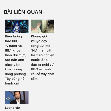
BÀI LIÊN QUAN
Biến tướng
Khung giờ
trào lưu
khuya dậy
"VTuber vs
sóng: Anime
IRL": Khoe
"Nữ nhân vật
thân đời thực,
tai mèo nghiện
rao bán ảnh
thuốc lá" bị
nhạy cảm
đưa ra nghị sự
khiến cộng
BPO vì tranh
đồng phương
cãi cổ xuy chất
Tây bùng nổ
cấm
tranh cãi
Leonardo