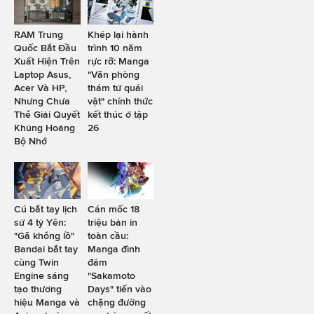
RAM Trung
Khép lại hành
Quốc Bắt Đầu
trình 10 năm
Xuất Hiện Trên
rực rỡ: Manga
Laptop Asus,
"Văn phòng
Acer Và HP,
thám tử quái
Nhưng Chưa
vật" chính thức
Thể Giải Quyết
kết thúc ở tập
Khủng Hoảng
26
Bộ Nhớ
Cú bắt tay lịch
Cán mốc 18
sử 4 tỷ Yên:
triệu bản in
"Gã khổng lồ"
toàn cầu:
Bandai bắt tay
Manga đình
cùng Twin
đám
Engine sáng
"Sakamoto
tạo thương
Days" tiến vào
hiệu Manga và
chặng đường