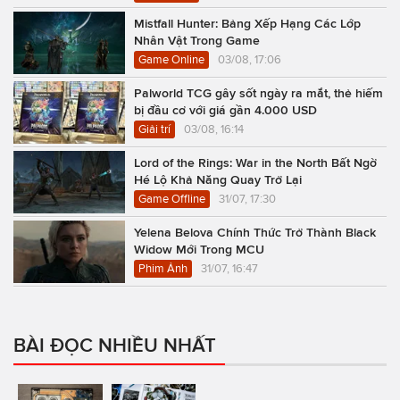
Mistfall Hunter: Bảng Xếp Hạng Các Lớp
Nhân Vật Trong Game
Game Online
03/08, 17:06
Palworld TCG gây sốt ngày ra mắt, thẻ hiếm
bị đầu cơ với giá gần 4.000 USD
Giải trí
03/08, 16:14
Lord of the Rings: War in the North Bất Ngờ
Hé Lộ Khả Năng Quay Trở Lại
Game Offline
31/07, 17:30
Yelena Belova Chính Thức Trở Thành Black
Widow Mới Trong MCU
Phim Ảnh
31/07, 16:47
BÀI ĐỌC NHIỀU NHẤT