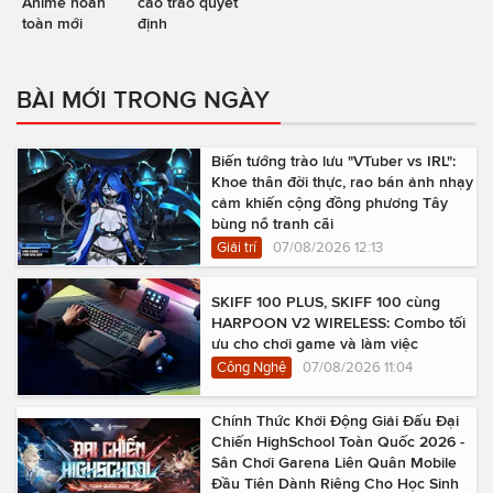
Anime hoàn
cao trào quyết
toàn mới
định
BÀI MỚI TRONG NGÀY
Biến tướng trào lưu "VTuber vs IRL":
Khoe thân đời thực, rao bán ảnh nhạy
cảm khiến cộng đồng phương Tây
bùng nổ tranh cãi
Giải trí
07/08/2026 12:13
SKIFF 100 PLUS, SKIFF 100 cùng
HARPOON V2 WIRELESS: Combo tối
ưu cho chơi game và làm việc
Công Nghệ
07/08/2026 11:04
Chính Thức Khởi Động Giải Đấu Đại
Chiến HighSchool Toàn Quốc 2026 -
Sân Chơi Garena Liên Quân Mobile
Đầu Tiên Dành Riêng Cho Học Sinh