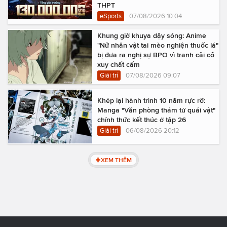
THPT
eSports
07/08/2026 10:04
Khung giờ khuya dậy sóng: Anime
"Nữ nhân vật tai mèo nghiện thuốc lá"
bị đưa ra nghị sự BPO vì tranh cãi cổ
xuy chất cấm
Giải trí
07/08/2026 09:07
Khép lại hành trình 10 năm rực rỡ:
Manga "Văn phòng thám tử quái vật"
chính thức kết thúc ở tập 26
Giải trí
06/08/2026 20:12
XEM THÊM