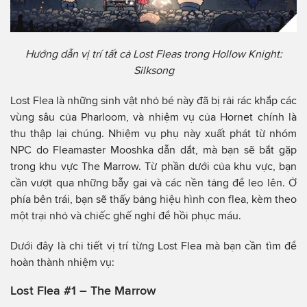
Hướng dẫn vị trí tất cả Lost Fleas trong Hollow Knight:
Silksong
Lost Flea là những sinh vật nhỏ bé này đã bị rải rác khắp các
vùng sâu của Pharloom, và nhiệm vụ của Hornet chính là
thu thập lại chúng. Nhiệm vụ phụ này xuất phát từ nhóm
NPC do Fleamaster Mooshka dẫn dắt, mà bạn sẽ bắt gặp
trong khu vực The Marrow. Từ phần dưới của khu vực, bạn
cần vượt qua những bẫy gai và các nền tảng để leo lên. Ở
phía bên trái, bạn sẽ thấy bảng hiệu hình con flea, kèm theo
một trại nhỏ và chiếc ghế nghỉ để hồi phục máu.
Dưới đây là chi tiết vị trí từng Lost Flea mà bạn cần tìm để
hoàn thành nhiệm vụ:
Lost Flea #1 – The Marrow