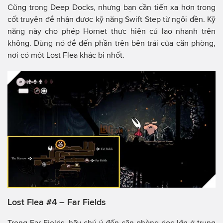
Cũng trong Deep Docks, nhưng bạn cần tiến xa hơn trong
cốt truyện để nhận được kỹ năng Swift Step từ ngôi đền. Kỹ
năng này cho phép Hornet thực hiện cú lao nhanh trên
không. Dùng nó để đến phần trên bên trái của căn phòng,
nơi có một Lost Flea khác bị nhốt.
Lost Flea #4 – Far Fields
Trong Far Fields, hãy chú ý đến căn phòng dọc lớn ở trung