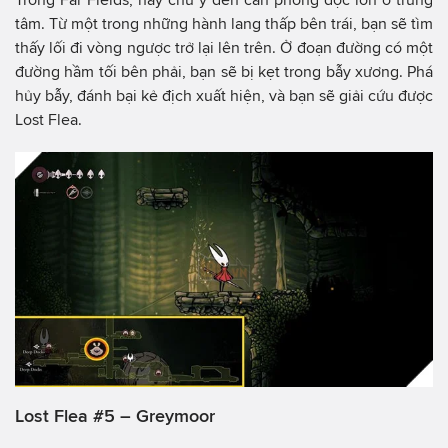
tâm. Từ một trong những hành lang thấp bên trái, bạn sẽ tìm
thấy lối đi vòng ngược trở lại lên trên. Ở đoạn đường có một
đường hầm tối bên phải, bạn sẽ bị kẹt trong bẫy xương. Phá
hủy bẫy, đánh bại kẻ địch xuất hiện, và bạn sẽ giải cứu được
Lost Flea.
Lost Flea #5 – Greymoor