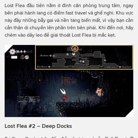
Lost Flea đầu tiên nằm ở đỉnh căn phòng trung tâm, ngay
bên phải hành lang có điểm fast travel và ghế nghỉ. Khu vực
này đầy những bẫy gai và nền tảng biến mất, vì vậy bạn cần
cẩn thận di chuyển lên phần trên bên phải. Khi đến nơi, hãy
chém vào dây leo để giải thoát Lost Flea bị mắc kẹt.
Lost Flea #2 – Deep Docks