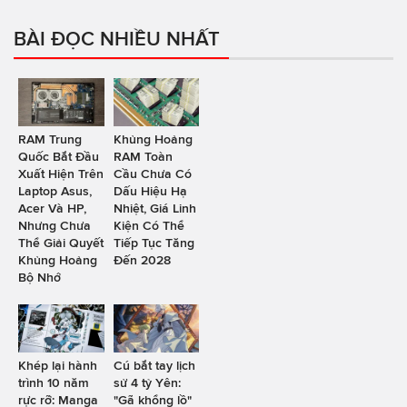
BÀI ĐỌC NHIỀU NHẤT
RAM Trung
Khủng Hoảng
Quốc Bắt Đầu
RAM Toàn
Xuất Hiện Trên
Cầu Chưa Có
Laptop Asus,
Dấu Hiệu Hạ
Acer Và HP,
Nhiệt, Giá Linh
Nhưng Chưa
Kiện Có Thể
Thể Giải Quyết
Tiếp Tục Tăng
Khủng Hoảng
Đến 2028
Bộ Nhớ
Khép lại hành
Cú bắt tay lịch
trình 10 năm
sử 4 tỷ Yên:
rực rỡ: Manga
"Gã khổng lồ"