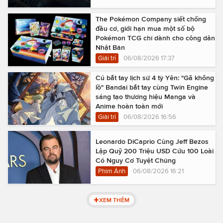
The Pokémon Company siết chống
đầu cơ, giới hạn mua một số bộ
Pokémon TCG chỉ dành cho công dân
Nhật Bản
Giải trí
06/08/2026 17:37
Cú bắt tay lịch sử 4 tỷ Yên: "Gã khổng
lồ" Bandai bắt tay cùng Twin Engine
sáng tạo thương hiệu Manga và
Anime hoàn toàn mới
Giải trí
06/08/2026 16:56
Leonardo DiCaprio Cùng Jeff Bezos
Lập Quỹ 200 Triệu USD Cứu 100 Loài
Có Nguy Cơ Tuyệt Chủng
Phim Ảnh
06/08/2026 16:21
XEM THÊM