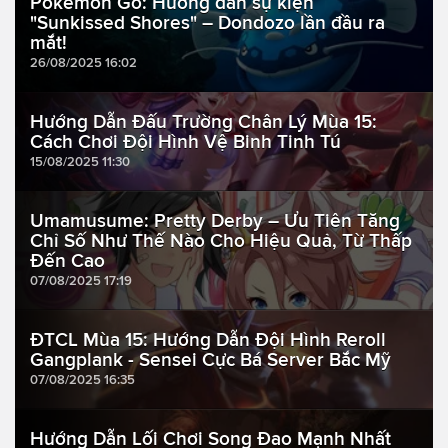
Pokémon Go: Hướng dẫn sự kiện
"Sunkissed Shores" – Dondozo lần đầu ra
mắt!
26/08/2025 16:02
Hướng Dẫn Đấu Trường Chân Lý Mùa 15:
Cách Chơi Đội Hình Vệ Binh Tinh Tú
15/08/2025 11:30
Umamusume: Pretty Derby – Ưu Tiên Tăng
Chỉ Số Như Thế Nào Cho Hiệu Quả, Từ Thấp
Đến Cao
07/08/2025 17:19
ĐTCL Mùa 15: Hướng Dẫn Đội Hình Reroll
Gangplank - Sensei Cực Bá Server Bắc Mỹ
07/08/2025 16:35
Hướng Dẫn Lối Chơi Song Đao Mạnh Nhất