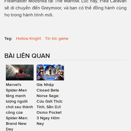
Fleamaster Mooshka tại The Marrow. Lúc này, Flea Caravan
sẽ di chuyển đến Greymoor, và bạn có thể đồng hành cùng
họ trong hành trình mới.
Tag:
Hollow Knight
Tin tức game
BÀI LIÊN QUAN
Marvel's
Gia Nhập
Spider-Man
Closed Beta
tăng mạnh
Norse Saga:
lượng người
Cửu Giới Thức
chơi sau thành
Tỉnh, Săn DJI
công của
Osmo Pocket
Spider-Man:
3 Ngay Hôm
Brand New
Nay
Day