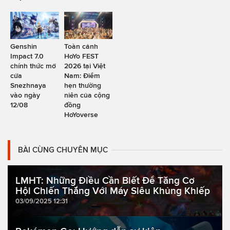
Genshin
Toàn cảnh
Impact 7.0
HoYo FEST
chính thức mở
2026 tại Việt
cửa
Nam: Điểm
Snezhnaya
hẹn thường
vào ngày
niên của cộng
12/08
đồng
HoYoverse
BÀI CÙNG CHUYÊN MỤC
LMHT: Những Điều Cần Biết Để Tăng Cơ
Hội Chiến Thắng Với Máy Siêu Khủng Khiếp
03/09/2025 12:31