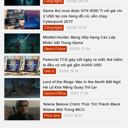
Công Nghệ
04/08, 09:54
Game thủ mua được GTX 1050 Ti với giá chỉ
2 USD tại cửa hàng đồ cũ, vẫn chạy
Cyberpunk 2077
Công Nghệ
03/08, 19:47
Mistfall Hunter: Bảng Xếp Hạng Các Lớp
Nhân Vật Trong Game
Game Online
03/08, 17:06
Palworld TCG gây sốt ngày ra mắt, thẻ hiếm
bị đầu cơ với giá gần 4.000 USD
Giải trí
03/08, 16:14
Lord of the Rings: War in the North Bất Ngờ
Hé Lộ Khả Năng Quay Trở Lại
Game Offline
31/07, 17:30
Yelena Belova Chính Thức Trở Thành Black
Widow Mới Trong MCU
Phim Ảnh
31/07, 16:47