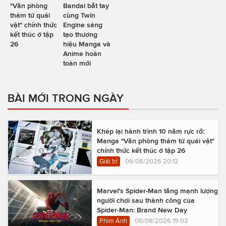
"Văn phòng
Bandai bắt tay
thám tử quái
cùng Twin
vật" chính thức
Engine sáng
kết thúc ở tập
tạo thương
26
hiệu Manga và
Anime hoàn
toàn mới
BÀI MỚI TRONG NGÀY
Khép lại hành trình 10 năm rực rỡ:
Manga "Văn phòng thám tử quái vật"
chính thức kết thúc ở tập 26
Giải trí
06/08/2026 20:12
Marvel's Spider-Man tăng mạnh lượng
người chơi sau thành công của
Spider-Man: Brand New Day
Phim Ảnh
06/08/2026 19:03