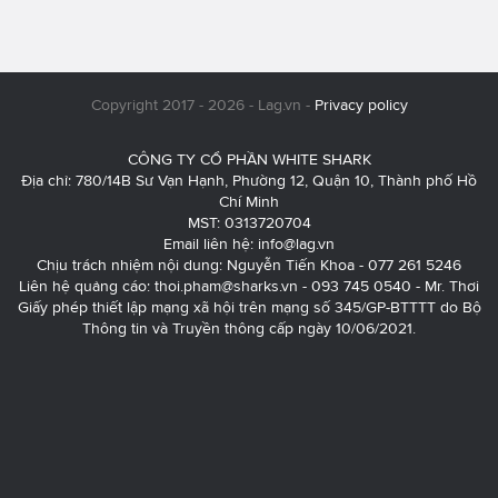
Copyright 2017 - 2026 - Lag.vn -
Privacy policy
CÔNG TY CỔ PHẦN WHITE SHARK
Địa chỉ: 780/14B Sư Vạn Hạnh, Phường 12, Quận 10, Thành phố Hồ
Chí Minh
MST: 0313720704
Email liên hệ:
info@lag.vn
Chịu trách nhiệm nội dung: Nguyễn Tiến Khoa - 077 261 5246
Liên hệ quảng cáo:
thoi.pham@sharks.vn
- 093 745 0540 - Mr. Thơi
Giấy phép thiết lập mạng xã hội trên mạng số 345/GP-BTTTT do Bộ
Thông tin và Truyền thông cấp ngày 10/06/2021.