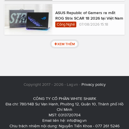
ASUS Republic of Gamers ra mắt
ROG Strix SCAR 18 2026 tại Việt Nam
Công Nghệ
07/08/2026 15:18
XEM THÊM
Copyright 2017 - 2026 - Lag.vn -
Privacy policy
CÔNG TY CỔ PHẦN WHITE SHARK
Địa chỉ: 780/14B Sư Vạn Hạnh, Phường 12, Quận 10, Thành phố Hồ
Chí Minh
MST: 0313720704
Email liên hệ:
info@lag.vn
Chịu trách nhiệm nội dung: Nguyễn Tiến Khoa - 077 261 5246