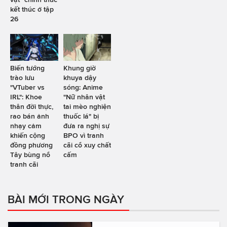
kết thúc ở tập
26
Biến tướng
Khung giờ
trào lưu
khuya dậy
"VTuber vs
sóng: Anime
IRL": Khoe
"Nữ nhân vật
thân đời thực,
tai mèo nghiện
rao bán ảnh
thuốc lá" bị
nhạy cảm
đưa ra nghị sự
khiến cộng
BPO vì tranh
đồng phương
cãi cổ xuy chất
Tây bùng nổ
cấm
tranh cãi
BÀI MỚI TRONG NGÀY