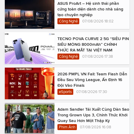
ASUS ProArt – Hệ sinh thái phần
cứng toàn diện dành cho nhà sáng
tạo chuyên nghiệp
Công Nghệ
07/08/2026 18:02
TECNO POVA CURVE 2 5G “SIÊU PIN
SIÊU MỎNG 8000mAh” CHÍNH
THỨC RA MẮT TẠI VIỆT NAM
Công Nghệ
07/08/2026 17:38
2026 PMPL VN Fall: Team Flash Dẫn
Đầu Sau Vòng League, Ấn Định 16
Đội Vào Finals
eSports
07/08/2026 17:30
Adam Sandler Tái Xuất Cùng Dàn Sao
Trong Grown Ups 3, Chính Thức Khởi
Quay Sau Hơn Một Thập Kỷ
Phim Ảnh
07/08/2026 16:08