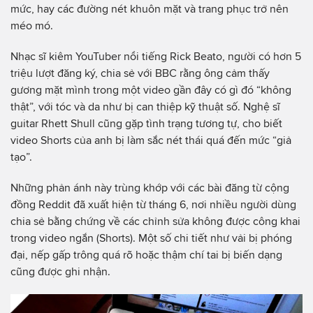
mức, hay các đường nét khuôn mặt và trang phục trở nên
méo mó.
Nhạc sĩ kiêm YouTuber nổi tiếng Rick Beato, người có hơn 5
triệu lượt đăng ký, chia sẻ với BBC rằng ông cảm thấy
gương mặt mình trong một video gần đây có gì đó “không
thật”, với tóc và da như bị can thiệp kỹ thuật số. Nghệ sĩ
guitar Rhett Shull cũng gặp tình trạng tương tự, cho biết
video Shorts của anh bị làm sắc nét thái quá đến mức “giả
tạo”.
Những phản ánh này trùng khớp với các bài đăng từ cộng
đồng Reddit đã xuất hiện từ tháng 6, nơi nhiều người dùng
chia sẻ bằng chứng về các chỉnh sửa không được công khai
trong video ngắn (Shorts). Một số chi tiết như vải bị phóng
đại, nếp gấp trông quá rõ hoặc thậm chí tai bị biến dạng
cũng được ghi nhận.