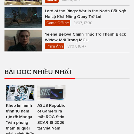
Lord of the Rings: War in the North Bất Ngờ
Hé Lộ Khả Năng Quay Trở Lại
Game Offline
31/07, 17:30
Yelena Belova Chính Thức Trở Thành Black
Widow Mới Trong MCU
Phim Ảnh
31/07, 16:47
BÀI ĐỌC NHIỀU NHẤT
Khép lại hành
ASUS Republic
trình 10 năm
of Gamers ra
rực rỡ: Manga
mắt ROG Strix
"Văn phòng
SCAR 18 2026
thám tử quái
tại Việt Nam
vật" chính thức