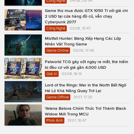
Công Nghệ
04/08, 09:54
Game thủ mua được GTX 1050 Ti với giá chỉ
2 USD tại cửa hàng đồ cũ, vẫn chạy
Cyberpunk 2077
Công Nghệ
03/08, 19:47
Mistfall Hunter: Bảng Xếp Hạng Các Lớp
Nhân Vật Trong Game
Game Online
03/08, 17:06
Palworld TCG gây sốt ngày ra mắt, thẻ hiếm
bị đầu cơ với giá gần 4.000 USD
Giải trí
03/08, 16:14
Lord of the Rings: War in the North Bất Ngờ
Hé Lộ Khả Năng Quay Trở Lại
Game Offline
31/07, 17:30
Yelena Belova Chính Thức Trở Thành Black
Widow Mới Trong MCU
Phim Ảnh
31/07, 16:47