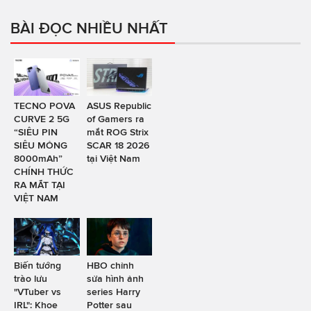
BÀI ĐỌC NHIỀU NHẤT
TECNO POVA
ASUS Republic
CURVE 2 5G
of Gamers ra
“SIÊU PIN
mắt ROG Strix
SIÊU MỎNG
SCAR 18 2026
8000mAh”
tại Việt Nam
CHÍNH THỨC
RA MẮT TẠI
VIỆT NAM
Biến tướng
HBO chỉnh
trào lưu
sửa hình ảnh
"VTuber vs
series Harry
IRL": Khoe
Potter sau