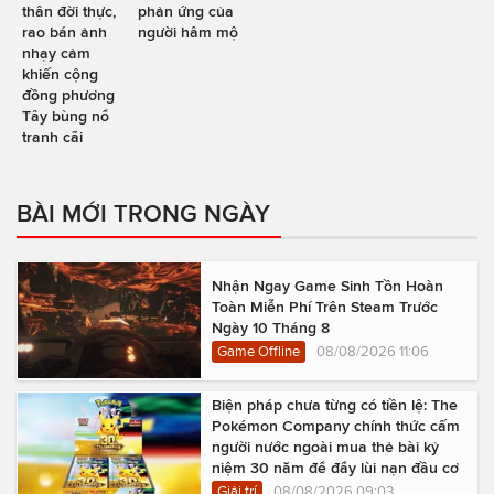
thân đời thực,
phản ứng của
rao bán ảnh
người hâm mộ
nhạy cảm
khiến cộng
đồng phương
Tây bùng nổ
tranh cãi
BÀI MỚI TRONG NGÀY
Nhận Ngay Game Sinh Tồn Hoàn
Toàn Miễn Phí Trên Steam Trước
Ngày 10 Tháng 8
Game Offline
08/08/2026 11:06
Biện pháp chưa từng có tiền lệ: The
Pokémon Company chính thức cấm
người nước ngoài mua thẻ bài kỷ
niệm 30 năm để đẩy lùi nạn đầu cơ
Giải trí
08/08/2026 09:03