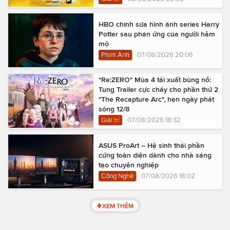
HBO chỉnh sửa hình ảnh series Harry
Potter sau phản ứng của người hâm
mộ
Phim Ảnh
07/08/2026 20:06
"Re:ZERO" Mùa 4 tái xuất bùng nổ:
Tung Trailer cực cháy cho phần thứ 2
"The Recapture Arc", hẹn ngày phát
sóng 12/8
Giải trí
07/08/2026 18:32
ASUS ProArt – Hệ sinh thái phần
cứng toàn diện dành cho nhà sáng
tạo chuyên nghiệp
Công Nghệ
07/08/2026 18:02
XEM THÊM