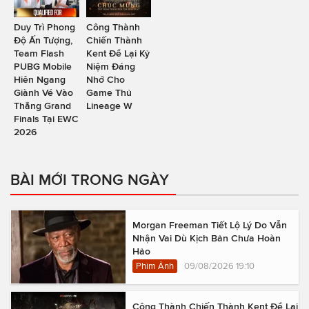
Duy Trì Phong
Công Thành
Độ Ấn Tượng,
Chiến Thành
Team Flash
Kent Để Lại Kỷ
PUBG Mobile
Niệm Đáng
Hiên Ngang
Nhớ Cho
Giành Vé Vào
Game Thủ
Thẳng Grand
Lineage W
Finals Tại EWC
2026
BÀI MỚI TRONG NGÀY
Morgan Freeman Tiết Lộ Lý Do Vẫn
Nhận Vai Dù Kịch Bản Chưa Hoàn
Hảo
Phim Ảnh
09/08/2026 19:10
Công Thành Chiến Thành Kent Để Lại