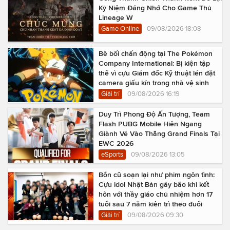
Kỷ Niệm Đáng Nhớ Cho Game Thủ
Lineage W
Game Online
09/08/2026 18:08
Bê bối chấn động tại The Pokémon
Company International: Bị kiện tập
thể vì cựu Giám đốc Kỹ thuật lén đặt
camera giấu kín trong nhà vệ sinh
Giải trí
09/08/2026 16:19
Duy Trì Phong Độ Ấn Tượng, Team
Flash PUBG Mobile Hiên Ngang
Giành Vé Vào Thẳng Grand Finals Tại
EWC 2026
eSports
09/08/2026 13:05
Bổn cũ soạn lại như phim ngôn tình:
Cựu idol Nhật Bản gây bão khi kết
hôn với thầy giáo chủ nhiệm hơn 17
tuổi sau 7 năm kiên trì theo đuổi
Giải trí
09/08/2026 09:30