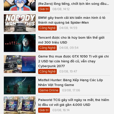
(Re:Zero) lồng tiếng, chốt lịch lên sóng đầu
năm 2027
Giải trí
08/08, 14:12
BMW gây tranh cãi khi biến màn hình ô tô
thành nơi quảng bá Spider-Man
Công Nghệ
04/08, 14:59
Tencent được cho là hủy bom tấn thế giới
mở 300 triệu USD
Công Nghệ
04/08, 09:54
Game thủ mua được GTX 1050 Ti với giá chỉ
2 USD tại cửa hàng đồ cũ, vẫn chạy
Cyberpunk 2077
Công Nghệ
03/08, 19:47
Mistfall Hunter: Bảng Xếp Hạng Các Lớp
Nhân Vật Trong Game
Game Online
03/08, 17:06
Palworld TCG gây sốt ngày ra mắt, thẻ hiếm
bị đầu cơ với giá gần 4.000 USD
Giải trí
03/08, 16:14