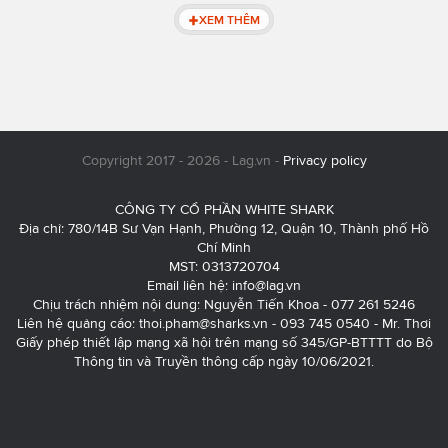
XEM THÊM
Copyright 2017 - 2026 - Lag.vn -
Privacy policy
CÔNG TY CỔ PHẦN WHITE SHARK
Địa chỉ: 780/14B Sư Vạn Hạnh, Phường 12, Quận 10, Thành phố Hồ
Chí Minh
MST: 0313720704
Email liên hệ:
info@lag.vn
Chịu trách nhiệm nội dung: Nguyễn Tiến Khoa - 077 261 5246
Liên hệ quảng cáo:
thoi.pham@sharks.vn
- 093 745 0540 - Mr. Thơi
Giấy phép thiết lập mạng xã hội trên mạng số 345/GP-BTTTT do Bộ
Thông tin và Truyền thông cấp ngày 10/06/2021.