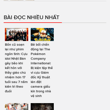
BÀI ĐỌC NHIỀU NHẤT
Bổn cũ soạn
Bê bối chấn
lại như phim
động tại The
ngôn tình: Cựu
Pokémon
idol Nhật Bản
Company
gây bão khi
International:
kết hôn với
Bị kiện tập thể
thầy giáo chủ
vì cựu Giám
nhiệm hơn 17
đốc Kỹ thuật
tuổi sau 7 năm
lén đặt
kiên trì theo
camera giấu
đuổi
kín trong nhà
vệ sinh