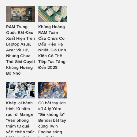
RAM Trung
Khủng Hoảng
Quốc Bắt Đầu
RAM Toàn
Xuất Hiện Trên
Cầu Chưa Có
Laptop Asus,
Dấu Hiệu Hạ
Acer Và HP,
Nhiệt, Giá Linh
Nhưng Chưa
Kiện Có Thể
Thể Giải Quyết
Tiếp Tục Tăng
Khủng Hoảng
Đến 2028
Bộ Nhớ
Khép lại hành
Cú bắt tay lịch
trình 10 năm
sử 4 tỷ Yên:
rực rỡ: Manga
"Gã khổng lồ"
"Văn phòng
Bandai bắt tay
thám tử quái
cùng Twin
vật" chính thức
Engine sáng