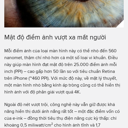
Mật độ điểm ảnh vượt xa mắt người
Mỗi điểm ảnh của loại màn hình này có thể nhỏ đến 560
nanomet, thậm chí nhỏ hơn cả một số loại vi khuẩn. Điều
này giúp màn hình đạt mật độ trên 25.000 điểm ảnh mỗi
inch (PPI) – cao gấp hơn 50 lần so với tiêu chuẩn Retina
trên iPhone (~460 PPI). Với mức độ này, về mặt lý thuyết,
một màn hình nhỏ bằng kính áp tròng cũng có thể hiển thị
hình ảnh với độ phân giải vượt quá 4K.
Ngoài độ nét vượt trội, công nghệ này vẫn giữ được khả
năng hiển thị dưới ánh nắng rất tốt – một đặc điểm vốn có
của e-ink – đồng thời tiêu thụ điện năng cực kỳ thấp: chỉ
khoảng 0,5 miliwatt/cm² cho hình ảnh tĩnh và 1,7