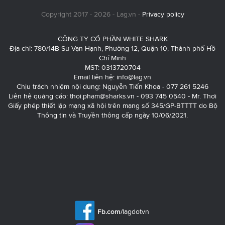
Copyright 2017 - 2026 - Lag.vn -
Privacy policy
CÔNG TY CỔ PHẦN WHITE SHARK
Địa chỉ: 780/14B Sư Vạn Hạnh, Phường 12, Quận 10, Thành phố Hồ
Chí Minh
MST: 0313720704
Email liên hệ:
info@lag.vn
Chịu trách nhiệm nội dung: Nguyễn Tiến Khoa - 077 261 5246
Liên hệ quảng cáo:
thoi.pham@sharks.vn
- 093 745 0540 - Mr. Thơi
Giấy phép thiết lập mạng xã hội trên mạng số 345/GP-BTTTT do Bộ
Thông tin và Truyền thông cấp ngày 10/06/2021.
Fb.com/
lagdotvn