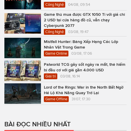
Công Nghệ
04/08, 09:54
Game thủ mua được GTX 1050 Ti với giá chỉ
2 USD tại cửa hàng đồ cũ, vẫn chạy
Cyberpunk 2077
Công Nghệ
03/08, 19:47
Mistfall Hunter: Bảng Xếp Hạng Các Lớp
Nhân Vật Trong Game
Game Online
03/08, 17:06
Palworld TCG gây sốt ngày ra mắt, thẻ hiếm
bị đầu cơ với giá gần 4.000 USD
Giải trí
03/08, 16:14
Lord of the Rings: War in the North Bất Ngờ
Hé Lộ Khả Năng Quay Trở Lại
Game Offline
31/07, 17:30
BÀI ĐỌC NHIỀU NHẤT