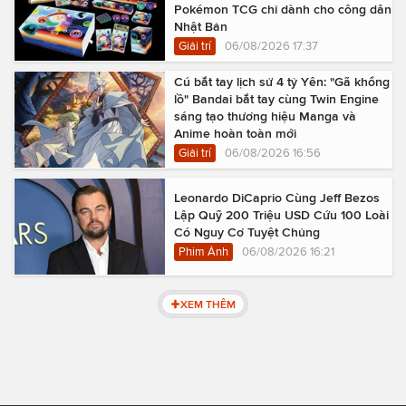
Pokémon TCG chỉ dành cho công dân
Nhật Bản
Giải trí
06/08/2026 17:37
Cú bắt tay lịch sử 4 tỷ Yên: "Gã khổng
lồ" Bandai bắt tay cùng Twin Engine
sáng tạo thương hiệu Manga và
Anime hoàn toàn mới
Giải trí
06/08/2026 16:56
Leonardo DiCaprio Cùng Jeff Bezos
Lập Quỹ 200 Triệu USD Cứu 100 Loài
Có Nguy Cơ Tuyệt Chủng
Phim Ảnh
06/08/2026 16:21
XEM THÊM