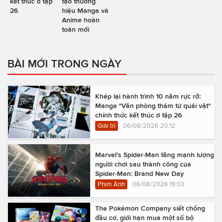
kết thúc ở tập
tạo thương
26
hiệu Manga và
Anime hoàn
toàn mới
BÀI MỚI TRONG NGÀY
Khép lại hành trình 10 năm rực rỡ:
Manga "Văn phòng thám tử quái vật"
chính thức kết thúc ở tập 26
Giải trí
06/08/2026 20:12
Marvel's Spider-Man tăng mạnh lượng
người chơi sau thành công của
Spider-Man: Brand New Day
Phim Ảnh
06/08/2026 19:03
The Pokémon Company siết chống
đầu cơ, giới hạn mua một số bộ