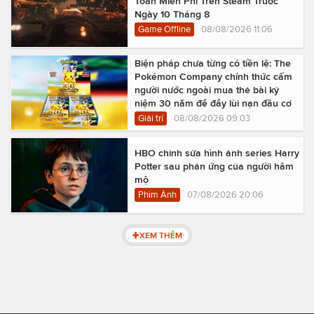
Toàn Miễn Phí Trên Steam Trước
Ngày 10 Tháng 8
Game Offline
08/08/2026 11:06
Biện pháp chưa từng có tiền lệ: The
Pokémon Company chính thức cấm
người nước ngoài mua thẻ bài kỷ
niệm 30 năm để đẩy lùi nạn đầu cơ
Giải trí
08/08/2026 09:03
HBO chỉnh sửa hình ảnh series Harry
Potter sau phản ứng của người hâm
mộ
Phim Ảnh
07/08/2026 20:06
XEM THÊM