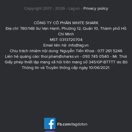
Copyright 2017 - 2026 - Lag.vn -
Privacy policy
CÔNG TY CỔ PHẦN WHITE SHARK
Địa chỉ: 780/14B Sư Vạn Hạnh, Phường 12, Quận 10, Thành phố Hồ
Chí Minh
MST: 0313720704
Email liên hệ:
info@lag.vn
Chịu trách nhiệm nội dung: Nguyễn Tiến Khoa - 077 261 5246
Liên hệ quảng cáo:
thoi.pham@sharks.vn
- 093 745 0540 - Mr. Thơi
Giấy phép thiết lập mạng xã hội trên mạng số 345/GP-BTTTT do Bộ
Thông tin và Truyền thông cấp ngày 10/06/2021.
Fb.com/
lagdotvn