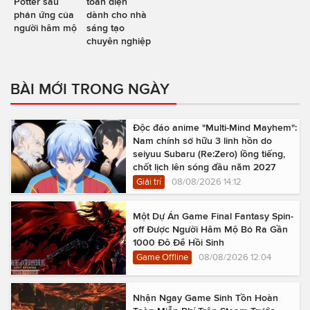
Potter sau
toàn diện
phản ứng của
dành cho nhà
người hâm mộ
sáng tạo
chuyên nghiệp
BÀI MỚI TRONG NGÀY
Độc đáo anime "Multi-Mind Mayhem":
Nam chính sở hữu 3 linh hồn do
seiyuu Subaru (Re:Zero) lồng tiếng,
chốt lịch lên sóng đầu năm 2027
Giải trí
08/08/2026 14:12
Một Dự Án Game Final Fantasy Spin-
off Được Người Hâm Mộ Bỏ Ra Gần
1000 Đô Để Hồi Sinh
Game Offline
08/08/2026 12:04
Nhận Ngay Game Sinh Tồn Hoàn