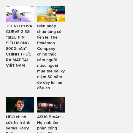
TECNO POVA
Biện pháp
CURVE 2 5G
chưa từng có
“SIÊU PIN
tiền lệ: The
SIÊU MỎNG
Pokémon
8000mAh”
Company
CHÍNH THỨC
chính thức
RA MẮT TẠI
cấm người
VIỆT NAM
nước ngoài
mua thẻ bài kỷ
niệm 30 năm
để đẩy lùi nạn
đầu cơ
HBO chỉnh
ASUS ProArt –
sửa hình ảnh
Hệ sinh thái
series Harry
phần cứng