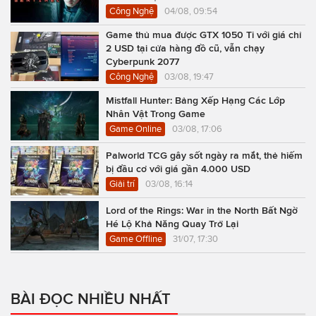
Công Nghệ
04/08, 09:54
Game thủ mua được GTX 1050 Ti với giá chỉ
2 USD tại cửa hàng đồ cũ, vẫn chạy
Cyberpunk 2077
Công Nghệ
03/08, 19:47
Mistfall Hunter: Bảng Xếp Hạng Các Lớp
Nhân Vật Trong Game
Game Online
03/08, 17:06
Palworld TCG gây sốt ngày ra mắt, thẻ hiếm
bị đầu cơ với giá gần 4.000 USD
Giải trí
03/08, 16:14
Lord of the Rings: War in the North Bất Ngờ
Hé Lộ Khả Năng Quay Trở Lại
Game Offline
31/07, 17:30
BÀI ĐỌC NHIỀU NHẤT