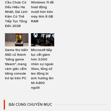
Cầu Chưa Có
Windows 11 để
Dấu Hiệu Hạ
hoạt động
Nhiệt, Giá Linh
mượt hơn trên
Kiện Có Thể
máy tính 8 GB
Tiếp Tục Tăng
RAM
Đến 2028
Game thủ biến
Microsoft tiếp
SSD cũ thành
tục cắt giảm
"băng game
hơn 3.000
Steam", mang
nhân sự ngoài
cảm giác cắm
Xbox, tổng số
băng console
lao động bị
trở lại trên PC
ảnh hưởng lên
tới 4.800
người
BÀI CÙNG CHUYÊN MỤC