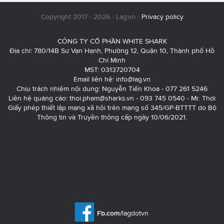
Copyright 2017 - 2026 - Lag.vn -
Privacy policy
CÔNG TY CỔ PHẦN WHITE SHARK
Địa chỉ: 780/14B Sư Vạn Hạnh, Phường 12, Quận 10, Thành phố Hồ
Chí Minh
MST: 0313720704
Email liên hệ:
info@lag.vn
Chịu trách nhiệm nội dung: Nguyễn Tiến Khoa - 077 261 5246
Liên hệ quảng cáo:
thoi.pham@sharks.vn
- 093 745 0540 - Mr. Thơi
Giấy phép thiết lập mạng xã hội trên mạng số 345/GP-BTTTT do Bộ
Thông tin và Truyền thông cấp ngày 10/06/2021.
Fb.com/
lagdotvn