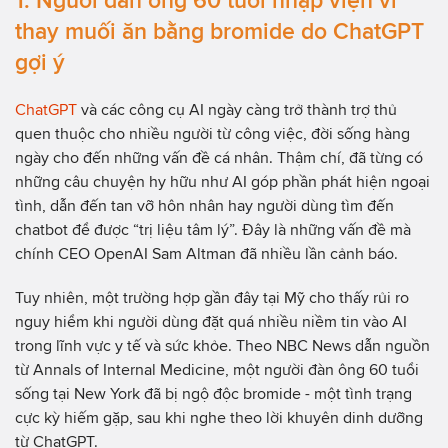
thay muối ăn bằng bromide do ChatGPT
gợi ý
ChatGPT
và các công cụ AI ngày càng trở thành trợ thủ
quen thuộc cho nhiều người từ công việc, đời sống hàng
ngày cho đến những vấn đề cá nhân. Thậm chí, đã từng có
những câu chuyện hy hữu như AI góp phần phát hiện ngoại
tình, dẫn đến tan vỡ hôn nhân hay người dùng tìm đến
chatbot để được “trị liệu tâm lý”. Đây là những vấn đề mà
chính CEO OpenAI Sam Altman đã nhiều lần cảnh báo.
Tuy nhiên, một trường hợp gần đây tại Mỹ cho thấy rủi ro
nguy hiểm khi người dùng đặt quá nhiều niềm tin vào AI
trong lĩnh vực y tế và sức khỏe. Theo NBC News dẫn nguồn
từ Annals of Internal Medicine, một người đàn ông 60 tuổi
sống tại New York đã bị ngộ độc bromide - một tình trạng
cực kỳ hiếm gặp, sau khi nghe theo lời khuyên dinh dưỡng
từ ChatGPT.