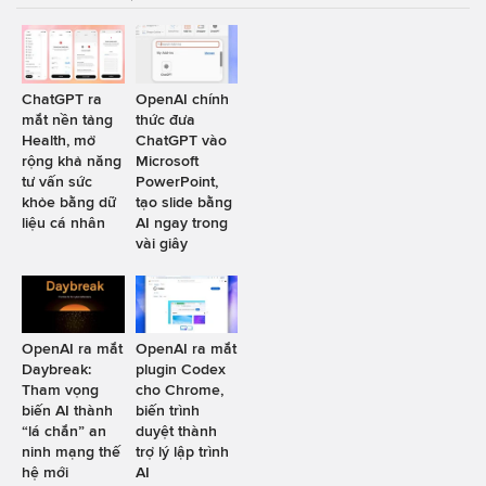
ChatGPT ra
OpenAI chính
mắt nền tảng
thức đưa
Health, mở
ChatGPT vào
rộng khả năng
Microsoft
tư vấn sức
PowerPoint,
khỏe bằng dữ
tạo slide bằng
liệu cá nhân
AI ngay trong
vài giây
OpenAI ra mắt
OpenAI ra mắt
Daybreak:
plugin Codex
Tham vọng
cho Chrome,
biến AI thành
biến trình
“lá chắn” an
duyệt thành
ninh mạng thế
trợ lý lập trình
hệ mới
AI