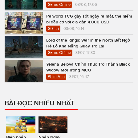
Game Online
03/08, 17:06
Palworld TCG gây sốt ngày ra mắt, thẻ hiếm
bị đầu cơ với giá gần 4.000 USD
Giải trí
03/08, 16:14
Lord of the Rings: War in the North Bất Ngờ
Hé Lộ Khả Năng Quay Trở Lại
Game Offline
31/07, 17:30
Yelena Belova Chính Thức Trở Thành Black
Widow Mới Trong MCU
Phim Ảnh
31/07, 16:47
BÀI ĐỌC NHIỀU NHẤT
Biện pháp
Nhận Ngay