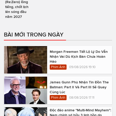
(Re:Zero) lồng
tiếng, chốt lịch
lên sóng đầu
năm 2027
BÀI MỚI TRONG NGÀY
Morgan Freeman Tiết Lộ Lý Do Vẫn
Nhận Vai Dù Kịch Bản Chưa Hoàn
Hảo
Phim Ảnh
09/08/2026 19:10
James Gunn Phủ Nhận Tin Đồn The
Batman: Part II Và Part III Sẽ Quay
Cùng Lúc
Phim Ảnh
08/08/2026 17:11
Độc đáo anime "Multi-Mind Mayhem":
Nam chính sở hữu 3 linh hồn do