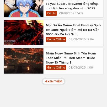
seiyuu Subaru (Re:Zero) lồng tiếng,
chốt lịch lên sóng đầu năm 2027
Giải trí
08/08/2026 14:12
Một Dự Án Game Final Fantasy Spin-
off Được Người Hâm Mộ Bỏ Ra Gần
1000 Đô Để Hồi Sinh
Game Offline
08/08/2026 12:04
Nhận Ngay Game Sinh Tồn Hoàn
Toàn Miễn Phí Trên Steam Trước
Ngày 10 Tháng 8
Game Offline
08/08/2026 11:06
XEM THÊM