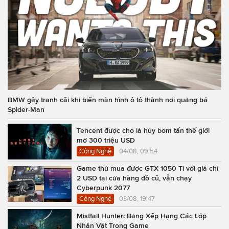
BMW gây tranh cãi khi biến màn hình ô tô thành nơi quảng bá
Spider-Man
Tencent được cho là hủy bom tấn thế giới
mở 300 triệu USD
Công Nghệ
04/08, 09:54
Game thủ mua được GTX 1050 Ti với giá chỉ
2 USD tại cửa hàng đồ cũ, vẫn chạy
Cyberpunk 2077
Công Nghệ
03/08, 19:47
Mistfall Hunter: Bảng Xếp Hạng Các Lớp
Nhân Vật Trong Game