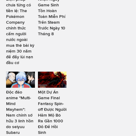
chưa từng có
Game Sinh
tiền lệ: The
Tồn Hoàn
Pokémon
Toàn Miễn Phí
Company
Trên Steam
chính thức
Trước Ngày 10
cấm người
Tháng 8
nước ngoài
mua thẻ bài kỷ
niệm 30 năm
để đẩy lùi nạn
đầu cơ
Độc đáo
Một Dự Án
anime "Multi-
Game Final
Mind
Fantasy Spin-
Mayhem":
off Được Người
Nam chính sở
Hâm Mộ Bỏ
hữu 3 linh hồn
Ra Gần 1000
do seiyuu
Đô Để Hồi
Subaru
Sinh