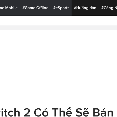
me Mobile
#Game Offline
#eSports
#Hướng dẫn
#Công 
itch 2 Có Thể Sẽ Bán