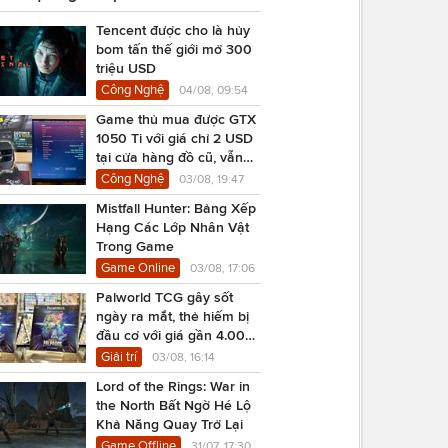
Tencent được cho là hủy
bom tấn thế giới mở 300
triệu USD
Công Nghệ
04/08, 09:54
Game thủ mua được GTX
1050 Ti với giá chỉ 2 USD
tại cửa hàng đồ cũ, vẫn
chạy Cyberpunk 2077
Công Nghệ
03/08, 19:47
Mistfall Hunter: Bảng Xếp
Hạng Các Lớp Nhân Vật
Trong Game
Game Online
03/08, 17:06
Palworld TCG gây sốt
ngày ra mắt, thẻ hiếm bị
đầu cơ với giá gần 4.000
USD
Giải trí
03/08, 16:14
Lord of the Rings: War in
the North Bất Ngờ Hé Lộ
Khả Năng Quay Trở Lại
Game Offline
31/07, 17:30