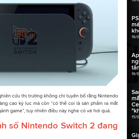
PS
má
kh
16/
Ap
ng
tă
16/
Sa
hiên cứu thị trường không chỉ tuyên bố rằng Nintendo
mắ
àng cao kỷ lục mà còn “có thể coi là sản phẩm ra mắt
Ce
"k
ngành game”, tuy nhiên điều này nghe có vẻ hơi quá.
15/
h số Nintendo Switch 2 đang
Gi