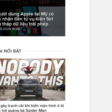
ười dùng Apple tại Mỹ có
ể nhận tiền từ vụ kiện Siri
u thập dữ liệu trái phép
05/2025 16:00
I NỔI BẬT
 NGHỆ
ây tranh cãi khi biến màn hình ô tô
 nơi quảng bá Spider-Man