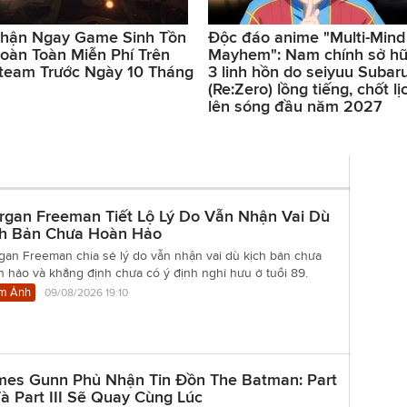
hận Ngay Game Sinh Tồn
Độc đáo anime "Multi-Mind
oàn Toàn Miễn Phí Trên
Mayhem": Nam chính sở h
team Trước Ngày 10 Tháng
3 linh hồn do seiyuu Subar
(Re:Zero) lồng tiếng, chốt lị
lên sóng đầu năm 2027
rgan Freeman Tiết Lộ Lý Do Vẫn Nhận Vai Dù
ch Bản Chưa Hoàn Hảo
gan Freeman chia sẻ lý do vẫn nhận vai dù kịch bản chưa
 hảo và khẳng định chưa có ý định nghỉ hưu ở tuổi 89.
m Ảnh
09/08/2026 19:10
mes Gunn Phủ Nhận Tin Đồn The Batman: Part
Và Part III Sẽ Quay Cùng Lúc