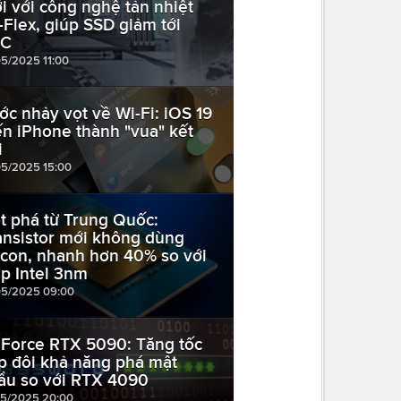
i với công nghệ tản nhiệt
-Flex, giúp SSD giảm tới
°C
05/2025 11:00
ớc nhảy vọt về Wi-Fi: iOS 19
ến iPhone thành "vua" kết
i
05/2025 15:00
t phá từ Trung Quốc:
ansistor mới không dùng
licon, nhanh hơn 40% so với
ip Intel 3nm
05/2025 09:00
Force RTX 5090: Tăng tốc
p đôi khả năng phá mật
ẩu so với RTX 4090
05/2025 20:00