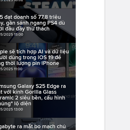
5 đạt doanh số 77,8 triệu
y, gần sánh ngang PS4 dù
ởi đầu đầy thử thách
05/2025 15:00
ple sẽ tích hợp AI và dữ liệu
ười dùng trong iOS 19 để
ng thời lượng pin iPhone
05/2025 11:00
msung Galaxy S25 Edge ra
t với kính Gorilla Glass
ramic 2 siêu bền, cấu hình
hủng" lộ diện
05/2025 13:00
gabyte ra mắt bo mạch chủ