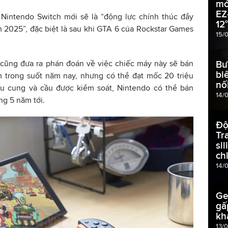
mớ
EZ
 Nintendo Switch mới sẽ là “động lực chính thúc đẩy
12
 2025”, đặc biệt là sau khi GTA 6 của Rockstar Games
15/
 cũng đưa ra phán đoán về việc chiếc máy này sẽ bán
Bư
bi
m trong suốt năm nay, nhưng có thể đạt mốc 20 triệu
nố
u cung và cầu được kiểm soát, Nintendo có thể bán
14/
ng 5 năm tới.
Độ
Tr
si
ch
14/
Ge
gấ
kh
13/