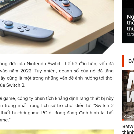
Ng
th
th
13/
BÀ
òng đời của Nintendo Switch thế hệ đầu tiên, vốn đã
 vào năm 2022. Tuy nhiên, doanh số của nó đã tăng
ây cũng là một trong những vấn đề ảnh hưởng tới thời
ủa Switch 2.
 game, công ty phân tích khẳng định rằng thiết bị này
 trọng nhất trong lịch sử trò chơi điện tử. “Switch 2
 thiết bị chơi game PC di động đang định hình lại bối
CÔNG
ame.”
BMW g
thành