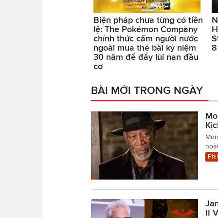
Biện pháp chưa từng có tiền
N
lệ: The Pokémon Company
H
chính thức cấm người nước
S
ngoài mua thẻ bài kỷ niệm
8
30 năm để đẩy lùi nạn đầu
cơ
BÀI MỚI TRONG NGÀY
Mo
Kị
Mor
hoàn
Phi
Ja
II 