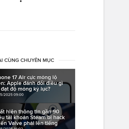
ÀI CÙNG CHUYÊN MỤC
hone 17 Air cực mỏng lộ
ện: Apple đánh đổi điều gì
 đạt độ mỏng kỷ lục?
05/2025 09:00
ất hiện thông tin gần 90
iệu tài khoản Steam bị hack
iến Valve phải lên tiếng
05/2025 16:02