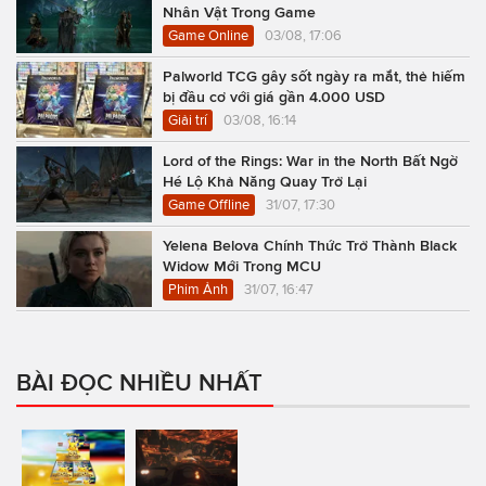
Nhân Vật Trong Game
Game Online
03/08, 17:06
Palworld TCG gây sốt ngày ra mắt, thẻ hiếm
bị đầu cơ với giá gần 4.000 USD
Giải trí
03/08, 16:14
Lord of the Rings: War in the North Bất Ngờ
Hé Lộ Khả Năng Quay Trở Lại
Game Offline
31/07, 17:30
Yelena Belova Chính Thức Trở Thành Black
Widow Mới Trong MCU
Phim Ảnh
31/07, 16:47
BÀI ĐỌC NHIỀU NHẤT