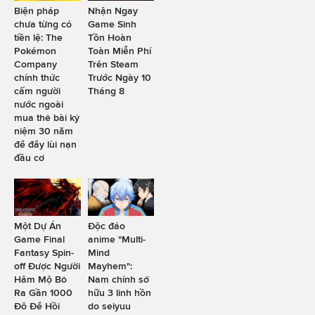
Biện pháp
Nhận Ngay
chưa từng có
Game Sinh
tiền lệ: The
Tồn Hoàn
Pokémon
Toàn Miễn Phí
Company
Trên Steam
chính thức
Trước Ngày 10
cấm người
Tháng 8
nước ngoài
mua thẻ bài kỷ
niệm 30 năm
để đẩy lùi nạn
đầu cơ
Một Dự Án
Độc đáo
Game Final
anime "Multi-
Fantasy Spin-
Mind
off Được Người
Mayhem":
Hâm Mộ Bỏ
Nam chính sở
Ra Gần 1000
hữu 3 linh hồn
Đô Để Hồi
do seiyuu