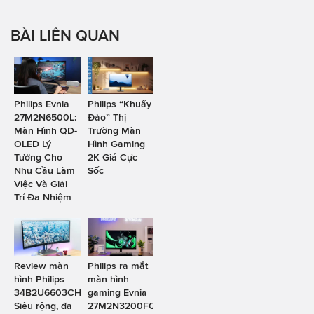
BÀI LIÊN QUAN
Philips Evnia
Philips “Khuấy
27M2N6500L:
Đảo” Thị
Màn Hình QD-
Trường Màn
OLED Lý
Hình Gaming
Tưởng Cho
2K Giá Cực
Nhu Cầu Làm
Sốc
Việc Và Giải
Trí Đa Nhiệm
Review màn
Philips ra mắt
hình Philips
màn hình
34B2U6603CH:
gaming Evnia
Siêu rộng, đa
27M2N3200FQ