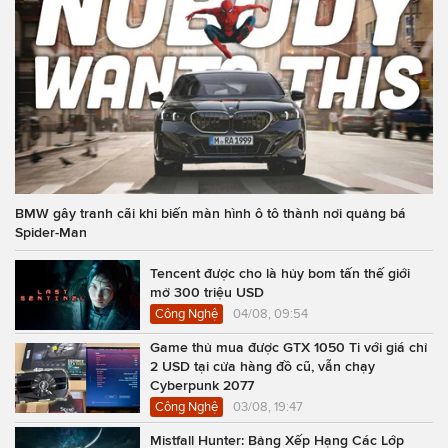
BMW gây tranh cãi khi biến màn hình ô tô thành nơi quảng bá
Spider-Man
Tencent được cho là hủy bom tấn thế giới
mở 300 triệu USD
Công Nghệ
04/08, 09:54
Game thủ mua được GTX 1050 Ti với giá chỉ
2 USD tại cửa hàng đồ cũ, vẫn chạy
Cyberpunk 2077
Công Nghệ
03/08, 19:47
Mistfall Hunter: Bảng Xếp Hạng Các Lớp