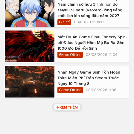
Nam chính sở hữu 3 linh hồn do
seiyuu Subaru (Re:Zero) lồng tiếng,
chốt lịch lên sóng đầu năm 2027
Giải trí
08/08/2026 14:12
Một Dự Án Game Final Fantasy Spin-
off Được Người Hâm Mộ Bỏ Ra Gần
1000 Đô Để Hồi Sinh
Game Offline
08/08/2026 12:04
Nhận Ngay Game Sinh Tồn Hoàn
Toàn Miễn Phí Trên Steam Trước
Ngày 10 Tháng 8
Game Offline
08/08/2026 11:06
XEM THÊM