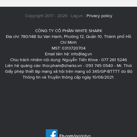
Copyright 2017 - 2026 - Lag.vn -
Privacy policy
CÔNG TY CỔ PHẦN WHITE SHARK
Địa chỉ: 780/14B Sư Vạn Hạnh, Phường 12, Quận 10, Thành phố Hồ
Chí Minh
MST: 0313720704
Email liên hệ:
info@lag.vn
Chịu trách nhiệm nội dung: Nguyễn Tiến Khoa - 077 261 5246
Liên hệ quảng cáo:
thoi.pham@sharks.vn
- 093 745 0540 - Mr. Thơi
Giấy phép thiết lập mạng xã hội trên mạng số 345/GP-BTTTT do Bộ
Thông tin và Truyền thông cấp ngày 10/06/2021.
Fb.com/
lagdotvn