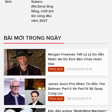
Sinh
Subaru
(Re:Zero) lồng
tiếng, chốt lịch
lên sóng đầu
năm 2027
BÀI MỚI TRONG NGÀY
Morgan Freeman Tiết Lộ Lý Do Vẫn
Nhận Vai Dù Kịch Bản Chưa Hoàn
Hảo
Phim Ảnh
09/08/2026 19:10
James Gunn Phủ Nhận Tin Đồn The
Batman: Part II Và Part III Sẽ Quay
Cùng Lúc
Phim Ảnh
08/08/2026 17:11
Độc đáo anime "Multi-Mind Mayhem":