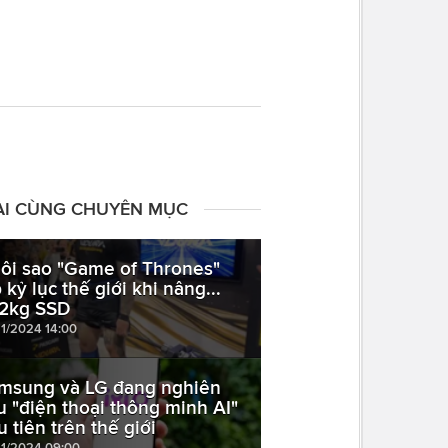
ÀI CÙNG CHUYÊN MỤC
ôi sao "Game of Thrones"
 kỷ lục thế giới khi nâng...
2kg SSD
11/2024 14:00
msung và LG đang nghiên
u "điện thoại thông minh AI"
u tiên trên thế giới
11/2024 09:00