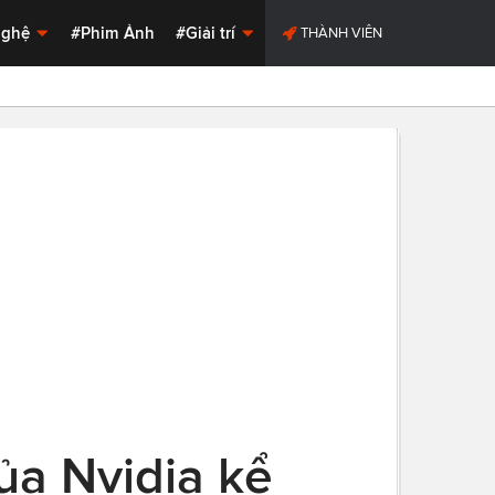
Nghệ
#Phim Ảnh
#Giải trí
THÀNH VIÊN
ủa Nvidia kể