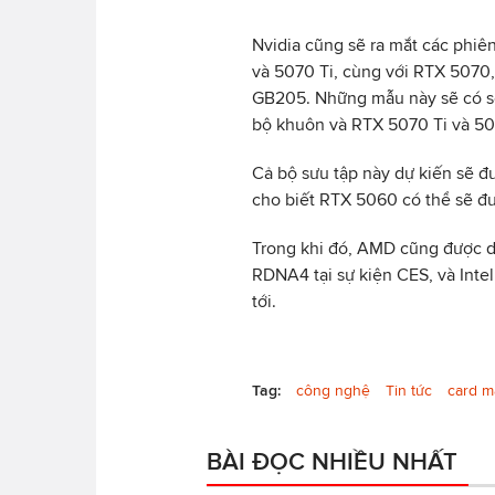
Nvidia cũng sẽ ra mắt các phi
và 5070 Ti, cùng với RTX 5070
GB205. Những mẫu này sẽ có số
bộ khuôn và RTX 5070 Ti và 50
Cả bộ sưu tập này dự kiến sẽ đ
cho biết RTX 5060 có thể sẽ đư
Trong khi đó, AMD cũng được d
RDNA4 tại sự kiện CES, và Inte
tới.
Tag:
công nghệ
Tin tức
card m
BÀI ĐỌC NHIỀU NHẤT