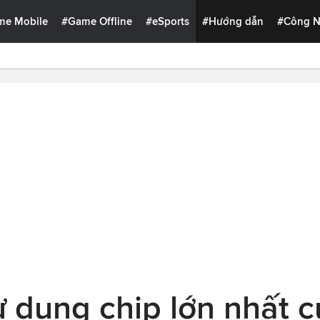
me Mobile
#Game Offline
#eSports
#Hướng dẫn
#Công 
dụng chip lớn nhất c