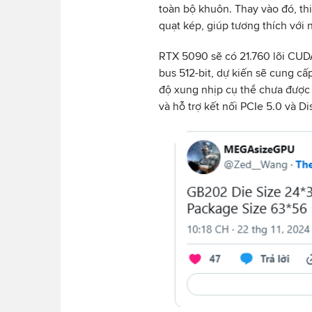
toàn bộ khuôn. Thay vào đó, th
quạt kép, giúp tương thích với
RTX 5090 sẽ có 21.760 lõi CU
bus 512-bit, dự kiến sẽ cung c
độ xung nhịp cụ thể chưa được t
và hỗ trợ kết nối PCIe 5.0 và Dis