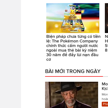
Biện pháp chưa từng có tiền
N
lệ: The Pokémon Company
H
chính thức cấm người nước
S
ngoài mua thẻ bài kỷ niệm
8
30 năm để đẩy lùi nạn đầu
cơ
BÀI MỚI TRONG NGÀY
Mo
Kị
Mor
hoàn
Phi