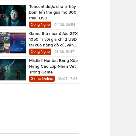
Tencent được cho là hủy
bom tấn thế giới mở 300
triệu USD
Công Nghệ
04/08, 09:54
Game thủ mua được GTX
1050 Ti với giá chỉ 2 USD
tại cửa hàng đồ cũ, vẫn
chạy Cyberpunk 2077
Công Nghệ
03/08, 19:47
Mistfall Hunter: Bảng Xếp
Hạng Các Lớp Nhân Vật
Trong Game
Game Online
03/08, 17:06