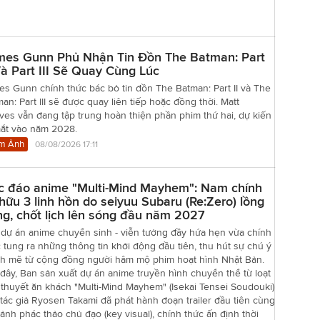
mes Gunn Phủ Nhận Tin Đồn The Batman: Part
Và Part III Sẽ Quay Cùng Lúc
s Gunn chính thức bác bỏ tin đồn The Batman: Part II và The
an: Part III sẽ được quay liên tiếp hoặc đồng thời. Matt
es vẫn đang tập trung hoàn thiện phần phim thứ hai, dự kiến
mắt vào năm 2028.
m Ảnh
08/08/2026 17:11
c đáo anime "Multi-Mind Mayhem": Nam chính
hữu 3 linh hồn do seiyuu Subaru (Re:Zero) lồng
ng, chốt lịch lên sóng đầu năm 2027
 dự án anime chuyển sinh - viễn tưởng đầy hứa hẹn vừa chính
 tung ra những thông tin khởi động đầu tiên, thu hút sự chú ý
h mẽ từ cộng đồng người hâm mộ phim hoạt hình Nhật Bản.
đây, Ban sản xuất dự án anime truyền hình chuyển thể từ loạt
 thuyết ăn khách "Multi-Mind Mayhem" (Isekai Tensei Soudouki)
tác giả Ryosen Takami đã phát hành đoạn trailer đầu tiên cùng
ảnh phác thảo chủ đạo (key visual), chính thức ấn định thời