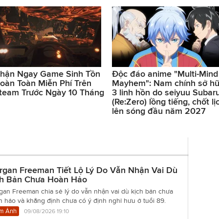
hận Ngay Game Sinh Tồn
Độc đáo anime "Multi-Mind
oàn Toàn Miễn Phí Trên
Mayhem": Nam chính sở h
team Trước Ngày 10 Tháng
3 linh hồn do seiyuu Subar
(Re:Zero) lồng tiếng, chốt lị
lên sóng đầu năm 2027
rgan Freeman Tiết Lộ Lý Do Vẫn Nhận Vai Dù
ch Bản Chưa Hoàn Hảo
gan Freeman chia sẻ lý do vẫn nhận vai dù kịch bản chưa
 hảo và khẳng định chưa có ý định nghỉ hưu ở tuổi 89.
m Ảnh
09/08/2026 19:10