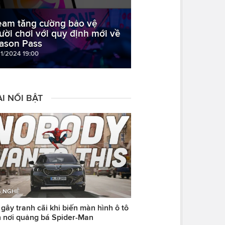
eam tăng cường bảo vệ
ười chơi với quy định mới về
ason Pass
11/2024 19:00
I NỔI BẬT
 NGHỆ
ây tranh cãi khi biến màn hình ô tô
 nơi quảng bá Spider-Man