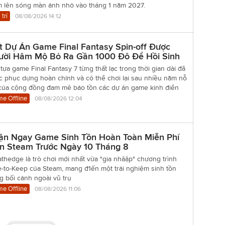
m lên sóng màn ảnh nhỏ vào tháng 1 năm 2027.
 trí
08/08/2026 14:12
t Dự Án Game Final Fantasy Spin-off Được
ười Hâm Mộ Bỏ Ra Gần 1000 Đô Để Hồi Sinh
tựa game Final Fantasy 7 từng thất lạc trong thời gian dài đã
c phục dựng hoàn chỉnh và có thể chơi lại sau nhiều năm nỗ
 của cộng đồng đam mê bảo tồn các dự án game kinh điển
e Offline
08/08/2026 12:04
ận Ngay Game Sinh Tồn Hoàn Toàn Miễn Phí
ên Steam Trước Ngày 10 Tháng 8
thedge là trò chơi mới nhất vừa "gia nhâập" chương trình
-to-Keep của Steam, mang đ1ến một trải nghiệm sinh tồn
g bối cảnh ngoài vũ trụ
e Offline
08/08/2026 11:06