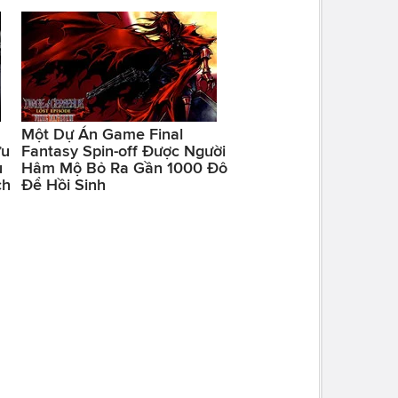
Một Dự Án Game Final
ữu
Fantasy Spin-off Được Người
u
Hâm Mộ Bỏ Ra Gần 1000 Đô
ch
Để Hồi Sinh