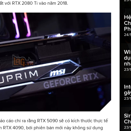
mắt với RTX 2080 Ti vào năm 2018.
Hệ
Ch
Ph
24/
Wi
dụ
nh
23/
In
gâ
23/
Si
áo cáo chỉ ra rằng RTX 5090 sẽ có kích thước thực tế
Ch
ệm RTX 4090, bởi phiên bản mới này không sử dụng
23/