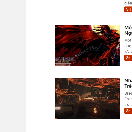
điể
Giải
Mộ
Ng
Một 
đượ
lực
Gam
Nh
Tr
Brea
Free
tron
Gam