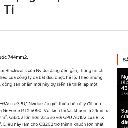
 Ti
thước 744mm2.
B
ẩm Blackwells của Nvidia đang đến gần, thông tin chi
Ng
 theo của công ty đã bắt đầu được hé lộ. Theo những
lập
ộ, dòng sản phẩm mới này dự kiến sẽ thiết lập một
45
25/
EGAsizeGPU," Nvidia sắp giới thiệu bộ xử lý đồ họa
Sa
của GeForce RTX 5090. Với kích thước khuôn là 24mm x
cứ
4mm², GB202 lớn hơn 22% so với GPU AD102 của RTX
đầ
². Điều này làm cho GB202 trở thành khuôn lớn nhất
25/