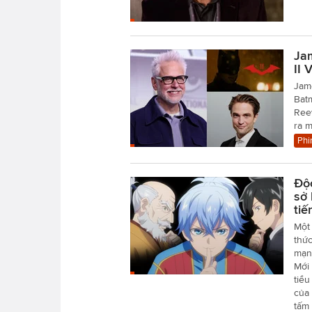
Ja
II 
Jame
Batm
Reev
ra 
Phi
Độ
sở 
tiế
Một
thức
mạn
Mới 
tiểu
của 
tấm 