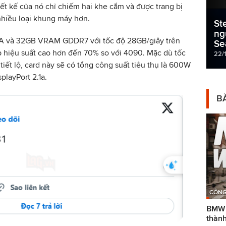
iết kế của nó chỉ chiếm hai khe cắm và được trang bị
 nhiều loại khung máy hơn.
St
ng
DA và 32GB VRAM GDDR7 với tốc độ 28GB/giây trên
Se
ấp hiệu suất cao hơn đến 70% so với 4090. Mặc dù tốc
22/
iết lộ, card này sẽ có tổng công suất tiêu thụ là 600W
playPort 2.1a.
BÀ
CÔNG
BMW g
thành