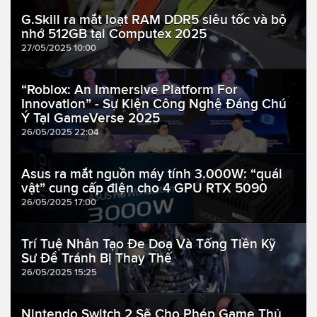
G.Skill ra mắt loạt RAM DDR5 siêu tốc và bộ
nhớ 512GB tại Computex 2025
27/05/2025 10:00
“Roblox: An Immersive Platform For
Innovation” - Sự Kiện Công Nghệ Đáng Chú
Ý Tại GameVerse 2025
26/05/2025 22:04
Asus ra mắt nguồn máy tính 3.000W: “quái
vật” cung cấp điện cho 4 GPU RTX 5090
26/05/2025 17:00
Trí Tuệ Nhân Tạo Đe Doạ Và Tống Tiền Kỹ
Sư Để Tránh Bị Thay Thế
26/05/2025 15:25
Nintendo Switch 2 Sẽ Cho Phép Game Thủ