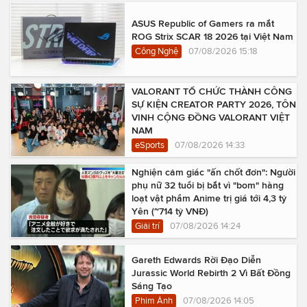
ASUS Republic of Gamers ra mắt
ROG Strix SCAR 18 2026 tại Việt Nam
Công Nghệ
07/08/2026 15:18
VALORANT TỔ CHỨC THÀNH CÔNG
SỰ KIỆN CREATOR PARTY 2026, TÔN
VINH CỘNG ĐỒNG VALORANT VIỆT
NAM
eSports
07/08/2026 14:33
Nghiện cảm giác "ấn chốt đơn": Người
phụ nữ 32 tuổi bị bắt vì "bom" hàng
loạt vật phẩm Anime trị giá tới 4,3 tỷ
Yên (~714 tỷ VNĐ)
Giải trí
07/08/2026 14:24
Gareth Edwards Rời Đạo Diễn
Jurassic World Rebirth 2 Vì Bất Đồng
Sáng Tạo
Phim Ảnh
07/08/2026 14:05