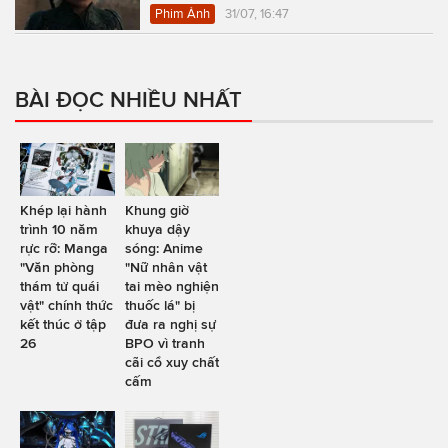
Phim Ảnh
31/07, 16:47
BÀI ĐỌC NHIỀU NHẤT
Khép lại hành
Khung giờ
trình 10 năm
khuya dậy
rực rỡ: Manga
sóng: Anime
"Văn phòng
"Nữ nhân vật
thám tử quái
tai mèo nghiện
vật" chính thức
thuốc lá" bị
kết thúc ở tập
đưa ra nghị sự
26
BPO vì tranh
cãi cổ xuy chất
cấm