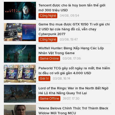
Tencent được cho là hủy bom tấn thế giới
mở 300 triệu USD
Công Nghệ
04/08, 09:54
Game thủ mua được GTX 1050 Ti với giá chỉ
2 USD tại cửa hàng đồ cũ, vẫn chạy
Cyberpunk 2077
Công Nghệ
03/08, 19:47
Mistfall Hunter: Bảng Xếp Hạng Các Lớp
Nhân Vật Trong Game
Game Online
03/08, 17:06
Palworld TCG gây sốt ngày ra mắt, thẻ hiếm
bị đầu cơ với giá gần 4.000 USD
Giải trí
03/08, 16:14
Lord of the Rings: War in the North Bất Ngờ
Hé Lộ Khả Năng Quay Trở Lại
Game Offline
31/07, 17:30
Yelena Belova Chính Thức Trở Thành Black
Widow Mới Trong MCU