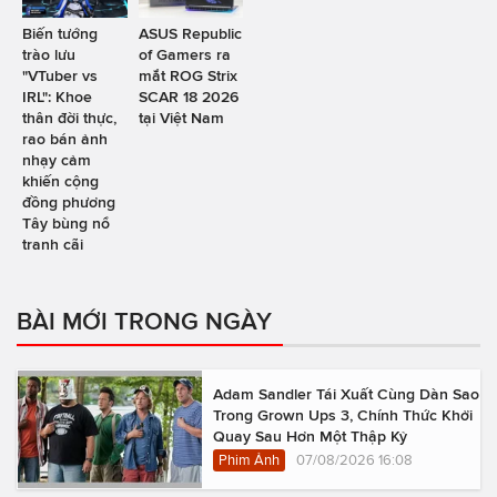
Biến tướng
ASUS Republic
trào lưu
of Gamers ra
"VTuber vs
mắt ROG Strix
IRL": Khoe
SCAR 18 2026
thân đời thực,
tại Việt Nam
rao bán ảnh
nhạy cảm
khiến cộng
đồng phương
Tây bùng nổ
tranh cãi
BÀI MỚI TRONG NGÀY
Adam Sandler Tái Xuất Cùng Dàn Sao
Trong Grown Ups 3, Chính Thức Khởi
Quay Sau Hơn Một Thập Kỷ
Phim Ảnh
07/08/2026 16:08