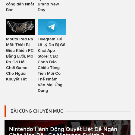
công dân Nhật
Brand New
Bản
Day
Mouth Pad Ra
Telegram Hé
Mắt: Thiết Bị
Lộ Lý Do Bị Gỡ
Điều Khiển PC
Khỏi App
Bằng Lưỡi, Mở
Store: CEO
Ra Cơ Hội
Cảnh Báo
Chơi Game
Chiêu Tống
Cho Người
Tiền Mới Có
Khuyết Tật
Thể Nhắm
Vào Mọi Ứng
Dụng
BÀI CÙNG CHUYÊN MỤC
Nintendo Hành Động Quyết Liệt Để Ngăn