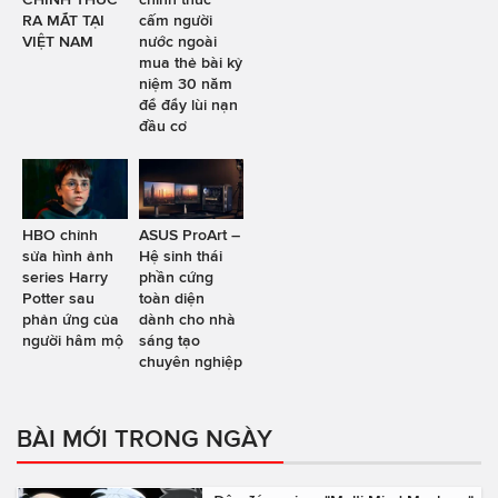
RA MẮT TẠI
cấm người
VIỆT NAM
nước ngoài
mua thẻ bài kỷ
niệm 30 năm
để đẩy lùi nạn
đầu cơ
HBO chỉnh
ASUS ProArt –
sửa hình ảnh
Hệ sinh thái
series Harry
phần cứng
Potter sau
toàn diện
phản ứng của
dành cho nhà
người hâm mộ
sáng tạo
chuyên nghiệp
BÀI MỚI TRONG NGÀY