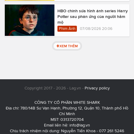
HBO chỉnh sửa hình ảnh series Harry
Potter sau phản ứng của người hâm
mộ
Phim Ảnh
07/08/2026 20:06
XEM THÊM
Copyright 2017 - 2026 - Lag.vn -
Privacy policy
CÔNG TY CỔ PHẦN WHITE SHARK
Địa chỉ: 780/14B Sư Vạn Hạnh, Phường 12, Quận 10, Thành phố Hồ
Chí Minh
MST: 0313720704
Email liên hệ:
info@lag.vn
Chịu trách nhiệm nội dung: Nguyễn Tiến Khoa - 077 261 5246