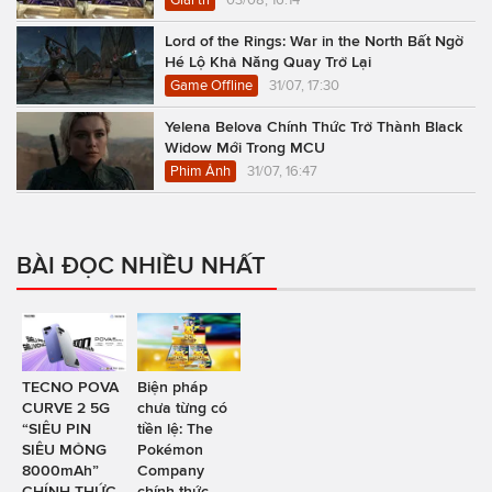
Lord of the Rings: War in the North Bất Ngờ
Hé Lộ Khả Năng Quay Trở Lại
Game Offline
31/07, 17:30
Yelena Belova Chính Thức Trở Thành Black
Widow Mới Trong MCU
Phim Ảnh
31/07, 16:47
BÀI ĐỌC NHIỀU NHẤT
TECNO POVA
Biện pháp
CURVE 2 5G
chưa từng có
“SIÊU PIN
tiền lệ: The
SIÊU MỎNG
Pokémon
8000mAh”
Company
CHÍNH THỨC
chính thức