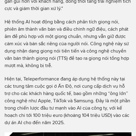
gần gũi hơn với khách hàng, đồng thời tăng trải nghiệm tích
cực và giảm thời gian xử lý."
Hệ thống AI hoạt động bằng cách phân tích giọng nói,
phiên âm thành văn bản và điều chỉnh ngữ điệu, cách phát
âm để phù hợp với một giọng chuẩn, nhưng vẫn giữ được
cảm xúc và bản sắc riêng của người nói. Công nghệ này sử
dụng nhận dạng giọng nói tiên tiến và công nghệ chuyển
văn bản thành giọng nói (TTS) để tạo ra giọng nói tổng hợp
mượt mà, không bị trễ.
Hiện tại, Teleperformance đang áp dụng hệ thống này tại
các trung tâm cuộc gọi ở Ấn Độ, nơi cung cấp dịch vụ hỗ
trợ cho các khách hàng quốc tế, bao gồm những “ông lớn”
công nghệ như Apple, TikTok và Samsung. Đây là một phần
trong chiến lược đầu tư mạnh vào AI của công ty, với kế
hoạch chi tới 100 triệu euro (khoảng 104 triệu USD) vào các
dự án AI cho đến năm 2025.