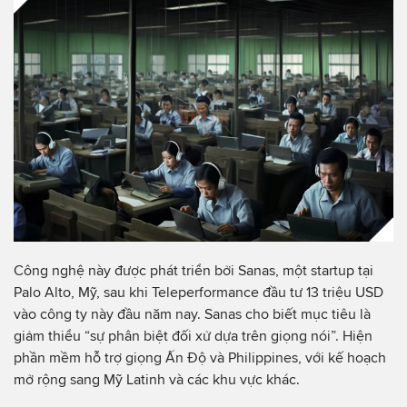
Công nghệ này được phát triển bởi Sanas, một startup tại
Palo Alto, Mỹ, sau khi Teleperformance đầu tư 13 triệu USD
vào công ty này đầu năm nay. Sanas cho biết mục tiêu là
giảm thiểu “sự phân biệt đối xử dựa trên giọng nói”. Hiện
phần mềm hỗ trợ giọng Ấn Độ và Philippines, với kế hoạch
mở rộng sang Mỹ Latinh và các khu vực khác.