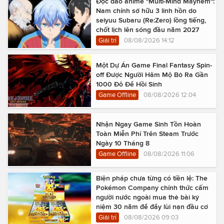
Độc đáo anime "Multi-Mind Mayhem":
Nam chính sở hữu 3 linh hồn do
seiyuu Subaru (Re:Zero) lồng tiếng,
chốt lịch lên sóng đầu năm 2027
Giải trí
08/08/2026 14:12
Một Dự Án Game Final Fantasy Spin-
off Được Người Hâm Mộ Bỏ Ra Gần
1000 Đô Để Hồi Sinh
Game Offline
08/08/2026 12:04
Nhận Ngay Game Sinh Tồn Hoàn
Toàn Miễn Phí Trên Steam Trước
Ngày 10 Tháng 8
Game Offline
08/08/2026 11:06
Biện pháp chưa từng có tiền lệ: The
Pokémon Company chính thức cấm
người nước ngoài mua thẻ bài kỷ
niệm 30 năm để đẩy lùi nạn đầu cơ
Giải trí
08/08/2026 09:03