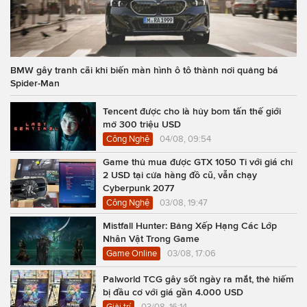
BMW gây tranh cãi khi biến màn hình ô tô thành nơi quảng bá
Spider-Man
Tencent được cho là hủy bom tấn thế giới
mở 300 triệu USD
Công Nghệ
04/08, 09:54
Game thủ mua được GTX 1050 Ti với giá chỉ
2 USD tại cửa hàng đồ cũ, vẫn chạy
Cyberpunk 2077
Công Nghệ
03/08, 19:47
Mistfall Hunter: Bảng Xếp Hạng Các Lớp
Nhân Vật Trong Game
Game Online
03/08, 17:06
Palworld TCG gây sốt ngày ra mắt, thẻ hiếm
bị đầu cơ với giá gần 4.000 USD
Giải trí
03/08, 16:14