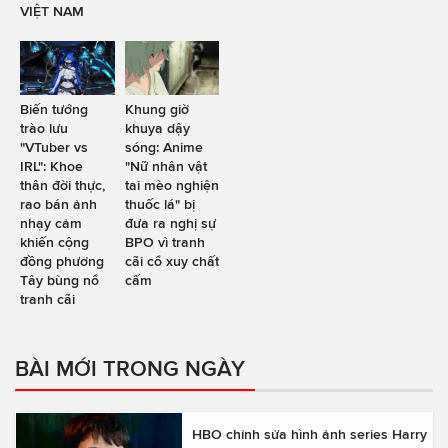
VIỆT NAM
Biến tướng
Khung giờ
trào lưu
khuya dậy
"VTuber vs
sóng: Anime
IRL": Khoe
"Nữ nhân vật
thân đời thực,
tai mèo nghiện
rao bán ảnh
thuốc lá" bị
nhạy cảm
đưa ra nghị sự
khiến cộng
BPO vì tranh
đồng phương
cãi cổ xuy chất
Tây bùng nổ
cấm
tranh cãi
BÀI MỚI TRONG NGÀY
HBO chỉnh sửa hình ảnh series Harry