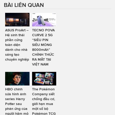
BÀI LIÊN QUAN
ASUS ProArt –
TECNO POVA
Hệ sinh thái
CURVE 2 5G
phần cứng
“SIÊU PIN
toàn diện
SIÊU MỎNG
dành cho nhà
8000mAh”
sáng tạo
CHÍNH THỨC
chuyên nghiệp
RA MẮT TẠI
VIỆT NAM
HBO chỉnh
The Pokémon
sửa hình ảnh
Company siết
series Harry
chống đầu cơ,
Potter sau
giới hạn mua
phản ứng của
một số bộ
người hâm mộ
Pokémon TCG