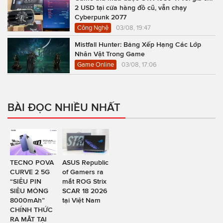
2 USD tại cửa hàng đồ cũ, vẫn chạy
Cyberpunk 2077
Công Nghệ
03/08, 19:47
Mistfall Hunter: Bảng Xếp Hạng Các Lớp
Nhân Vật Trong Game
Game Online
03/08, 17:06
BÀI ĐỌC NHIỀU NHẤT
TECNO POVA
ASUS Republic
CURVE 2 5G
of Gamers ra
“SIÊU PIN
mắt ROG Strix
SIÊU MỎNG
SCAR 18 2026
8000mAh”
tại Việt Nam
CHÍNH THỨC
RA MẮT TẠI