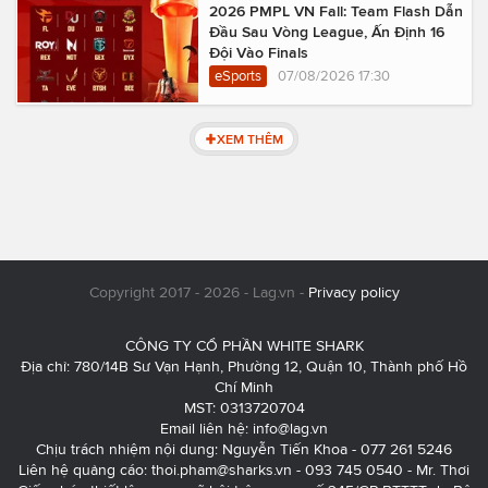
2026 PMPL VN Fall: Team Flash Dẫn
Đầu Sau Vòng League, Ấn Định 16
Đội Vào Finals
eSports
07/08/2026 17:30
XEM THÊM
Copyright 2017 - 2026 - Lag.vn -
Privacy policy
CÔNG TY CỔ PHẦN WHITE SHARK
Địa chỉ: 780/14B Sư Vạn Hạnh, Phường 12, Quận 10, Thành phố Hồ
Chí Minh
MST: 0313720704
Email liên hệ:
info@lag.vn
Chịu trách nhiệm nội dung: Nguyễn Tiến Khoa - 077 261 5246
Liên hệ quảng cáo:
thoi.pham@sharks.vn
- 093 745 0540 - Mr. Thơi