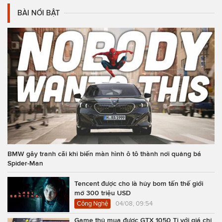
BÀI NỔI BẬT
BMW gây tranh cãi khi biến màn hình ô tô thành nơi quảng bá
Spider-Man
Tencent được cho là hủy bom tấn thế giới
mở 300 triệu USD
Công Nghệ
04/08, 09:54
Game thủ mua được GTX 1050 Ti với giá chỉ