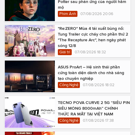
Potter sau phản ứng của người hâm
mộ
Phim Ảnh
07/08/2026 20:06
"Re:ZERO" Mùa 4 tái xuất bùng nổ:
Tung Trailer cực cháy cho phần thứ 2
"The Recapture Arc", hẹn ngày phát
sóng 12/8
Giải trí
07/08/2026 18:32
ASUS ProArt – Hệ sinh thái phần
cứng toàn diện dành cho nhà sáng
tạo chuyên nghiệp
Công Nghệ
07/08/2026 18:02
TECNO POVA CURVE 2 5G “SIÊU PIN
SIÊU MỎNG 8000mAh” CHÍNH
THỨC RA MẮT TẠI VIỆT NAM
Công Nghệ
07/08/2026 17:38