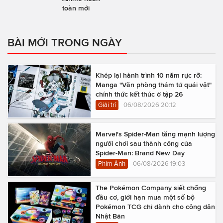
toàn mới
BÀI MỚI TRONG NGÀY
Khép lại hành trình 10 năm rực rỡ:
Manga "Văn phòng thám tử quái vật"
chính thức kết thúc ở tập 26
Giải trí
06/08/2026 20:12
Marvel's Spider-Man tăng mạnh lượng
người chơi sau thành công của
Spider-Man: Brand New Day
Phim Ảnh
06/08/2026 19:03
The Pokémon Company siết chống
đầu cơ, giới hạn mua một số bộ
Pokémon TCG chỉ dành cho công dân
Nhật Bản