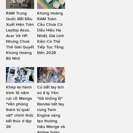
RAM Trung
Khủng Hoảng
Quốc Bắt Đầu
RAM Toàn
Xuất Hiện Trên
Cầu Chưa Có
Laptop Asus,
Dấu Hiệu Hạ
Acer Và HP,
Nhiệt, Giá Linh
Nhưng Chưa
Kiện Có Thể
Thể Giải Quyết
Tiếp Tục Tăng
Khủng Hoảng
Đến 2028
Bộ Nhớ
Khép lại hành
Cú bắt tay lịch
trình 10 năm
sử 4 tỷ Yên:
rực rỡ: Manga
"Gã khổng lồ"
"Văn phòng
Bandai bắt tay
thám tử quái
cùng Twin
vật" chính thức
Engine sáng
kết thúc ở tập
tạo thương
26
hiệu Manga và
Anime hoàn