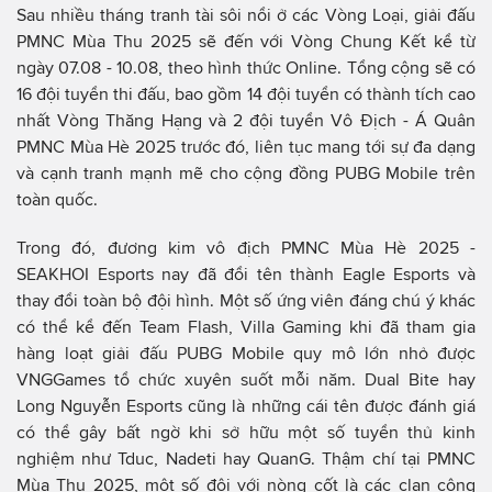
Sau nhiều tháng tranh tài sôi nổi ở các Vòng Loại, giải đấu
PMNC Mùa Thu 2025 sẽ đến với Vòng Chung Kết kể từ
ngày 07.08 - 10.08, theo hình thức Online. Tổng cộng sẽ có
16 đội tuyển thi đấu, bao gồm 14 đội tuyển có thành tích cao
nhất Vòng Thăng Hạng và 2 đội tuyển Vô Địch - Á Quân
PMNC Mùa Hè 2025 trước đó, liên tục mang tới sự đa dạng
và cạnh tranh mạnh mẽ cho cộng đồng PUBG Mobile trên
toàn quốc.
Trong đó, đương kim vô địch PMNC Mùa Hè 2025 -
SEAKHOI Esports nay đã đổi tên thành Eagle Esports và
thay đổi toàn bộ đội hình. Một số ứng viên đáng chú ý khác
có thể kể đến Team Flash, Villa Gaming khi đã tham gia
hàng loạt giải đấu PUBG Mobile quy mô lớn nhỏ được
VNGGames tổ chức xuyên suốt mỗi năm. Dual Bite hay
Long Nguyễn Esports cũng là những cái tên được đánh giá
có thể gây bất ngờ khi sở hữu một số tuyển thủ kinh
nghiệm như Tduc, Nadeti hay QuanG. Thậm chí tại PMNC
Mùa Thu 2025, một số đội với nòng cốt là các clan cộng