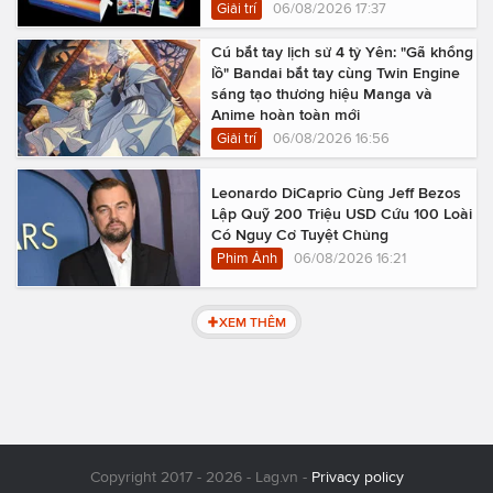
Giải trí
06/08/2026 17:37
Cú bắt tay lịch sử 4 tỷ Yên: "Gã khổng
lồ" Bandai bắt tay cùng Twin Engine
sáng tạo thương hiệu Manga và
Anime hoàn toàn mới
Giải trí
06/08/2026 16:56
Leonardo DiCaprio Cùng Jeff Bezos
Lập Quỹ 200 Triệu USD Cứu 100 Loài
Có Nguy Cơ Tuyệt Chủng
Phim Ảnh
06/08/2026 16:21
XEM THÊM
Copyright 2017 - 2026 - Lag.vn -
Privacy policy