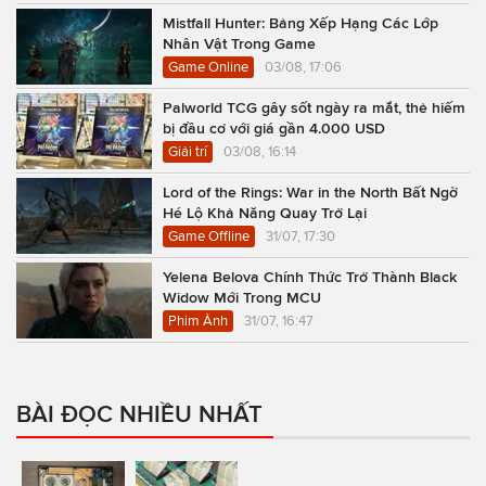
Mistfall Hunter: Bảng Xếp Hạng Các Lớp
Nhân Vật Trong Game
Game Online
03/08, 17:06
Palworld TCG gây sốt ngày ra mắt, thẻ hiếm
bị đầu cơ với giá gần 4.000 USD
Giải trí
03/08, 16:14
Lord of the Rings: War in the North Bất Ngờ
Hé Lộ Khả Năng Quay Trở Lại
Game Offline
31/07, 17:30
Yelena Belova Chính Thức Trở Thành Black
Widow Mới Trong MCU
Phim Ảnh
31/07, 16:47
BÀI ĐỌC NHIỀU NHẤT