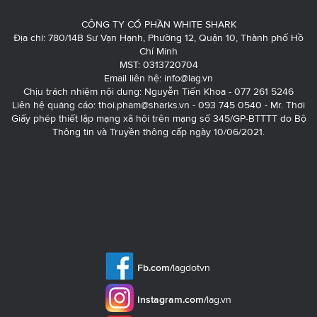
CÔNG TY CỔ PHẦN WHITE SHARK
Địa chỉ: 780/14B Sư Vạn Hạnh, Phường 12, Quận 10, Thành phố Hồ
Chí Minh
MST: 0313720704
Email liên hệ:
info@lag.vn
Chịu trách nhiệm nội dung: Nguyễn Tiến Khoa - 077 261 5246
Liên hệ quảng cáo:
thoi.pham@sharks.vn
- 093 745 0540 - Mr. Thơi
Giấy phép thiết lập mạng xã hội trên mạng số 345/GP-BTTTT do Bộ
Thông tin và Truyền thông cấp ngày 10/06/2021.
Fb.com/
lagdotvn
Instagram.com/
lag.vn