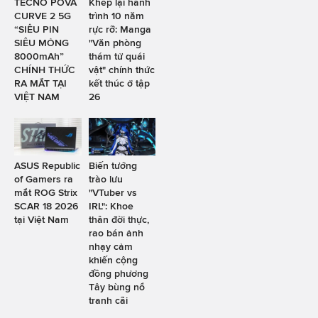
TECNO POVA
Khép lại hành
CURVE 2 5G
trình 10 năm
“SIÊU PIN
rực rỡ: Manga
SIÊU MỎNG
"Văn phòng
8000mAh”
thám tử quái
CHÍNH THỨC
vật" chính thức
RA MẮT TẠI
kết thúc ở tập
VIỆT NAM
26
ASUS Republic
Biến tướng
of Gamers ra
trào lưu
mắt ROG Strix
"VTuber vs
SCAR 18 2026
IRL": Khoe
tại Việt Nam
thân đời thực,
rao bán ảnh
nhạy cảm
khiến cộng
đồng phương
Tây bùng nổ
tranh cãi