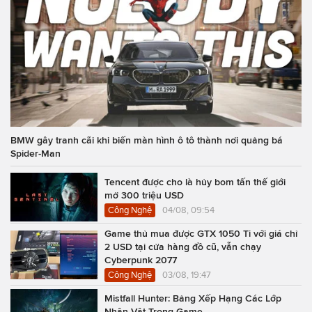
BMW gây tranh cãi khi biến màn hình ô tô thành nơi quảng bá
Spider-Man
Tencent được cho là hủy bom tấn thế giới
mở 300 triệu USD
Công Nghệ
04/08, 09:54
Game thủ mua được GTX 1050 Ti với giá chỉ
2 USD tại cửa hàng đồ cũ, vẫn chạy
Cyberpunk 2077
Công Nghệ
03/08, 19:47
Mistfall Hunter: Bảng Xếp Hạng Các Lớp
Nhân Vật Trong Game