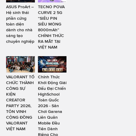
ASUS ProArt –
TECNO POVA
Hệ sinh thái
CURVE 2 5G
phần cứng
“SIÊU PIN
toàn diện
SIÊU MỎNG
dành cho nhà
8000mAh”
sáng tạo
CHÍNH THỨC
chuyên nghiệp
RA MẮT TẠI
VIỆT NAM
VALORANT TỔ
Chính Thức
CHỨC THÀNH
Khởi Động Giải
CÔNG SỰ
Đấu Đại Chiến
KIỆN
HighSchool
CREATOR
Toàn Quốc
PARTY 2026,
2026 - Sân
TÔN VINH
Chơi Garena
CỘNG ĐỒNG
Liên Quân
VALORANT
Mobile Đầu
VIỆT NAM
Tiên Dành
Riêng Cho