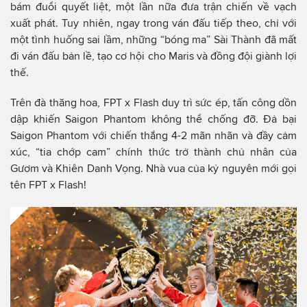
bám đuổi quyết liệt, một lần nữa đưa trận chiến về vạch
xuất phát. Tuy nhiên, ngay trong ván đấu tiếp theo, chỉ với
một tình huống sai lầm, những “bóng ma” Sài Thành đã mất
đi ván đấu bản lề, tạo cơ hội cho Maris và đồng đội giành lợi
thế.
Trên đà thăng hoa, FPT x Flash duy trì sức ép, tấn công dồn
dập khiến Saigon Phantom không thể chống đỡ. Đả bại
Saigon Phantom với chiến thắng 4-2 mãn nhãn và đầy cảm
xúc, “tia chớp cam” chính thức trở thành chủ nhân của
Gươm và Khiên Danh Vọng. Nhà vua của kỷ nguyên mới gọi
tên FPT x Flash!