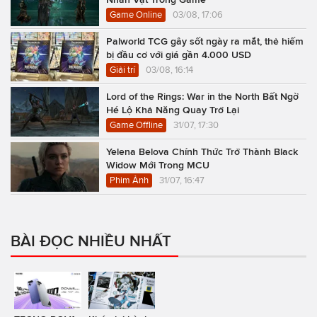
Game Online
03/08, 17:06
Palworld TCG gây sốt ngày ra mắt, thẻ hiếm
bị đầu cơ với giá gần 4.000 USD
Giải trí
03/08, 16:14
Lord of the Rings: War in the North Bất Ngờ
Hé Lộ Khả Năng Quay Trở Lại
Game Offline
31/07, 17:30
Yelena Belova Chính Thức Trở Thành Black
Widow Mới Trong MCU
Phim Ảnh
31/07, 16:47
BÀI ĐỌC NHIỀU NHẤT