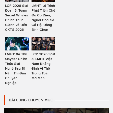
LCP 2026 Giai
LMHT: Lộ Trình
Đoạn 3: Team
Phát Triển Chế
Secret Whales
Độ Cổ Điển,
Chính Thức
Người Chơi Sẽ
Giành Vé Đến
Có Hội Đồng
CKTG 2026
Bình Chọn
LMHT: Xạ Thủ
LCP 2026 Split
Slayder Chính
3: LMHT Việt
Thức Giải
Nam Khẳng
Nghệ Sau 10
Định Vị Thế
Năm Thi Đấu
Trong Tuần
Chuyên
Mở Màn
Nghiệp
BÀI CÙNG CHUYÊN MỤC