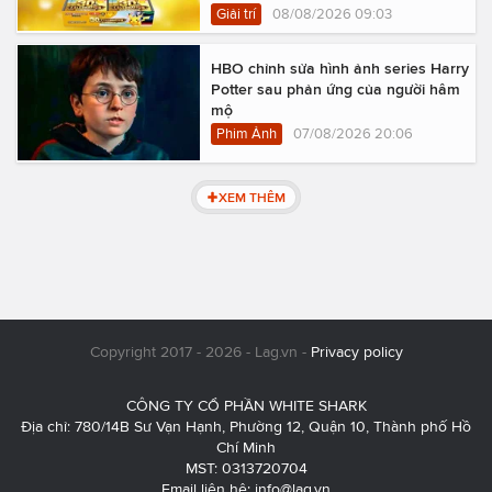
Giải trí
08/08/2026 09:03
HBO chỉnh sửa hình ảnh series Harry
Potter sau phản ứng của người hâm
mộ
Phim Ảnh
07/08/2026 20:06
XEM THÊM
Copyright 2017 - 2026 - Lag.vn -
Privacy policy
CÔNG TY CỔ PHẦN WHITE SHARK
Địa chỉ: 780/14B Sư Vạn Hạnh, Phường 12, Quận 10, Thành phố Hồ
Chí Minh
MST: 0313720704
Email liên hệ:
info@lag.vn