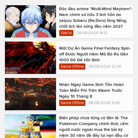
Độc đáo anime "Multi-Mind Mayhem":
Nam chính sở hữu 3 linh hồn do
seiyuu Subaru (Re:Zero) lồng tiếng,
chốt lịch lên sóng đầu năm 2027
Giải trí
08/08/2026 14:12
Một Dự Án Game Final Fantasy Spin-
off Được Người Hâm Mộ Bỏ Ra Gần
1000 Đô Để Hồi Sinh
Game Offline
08/08/2026 12:04
Nhận Ngay Game Sinh Tồn Hoàn
Toàn Miễn Phí Trên Steam Trước
Ngày 10 Tháng 8
Game Offline
08/08/2026 11:06
Biện pháp chưa từng có tiền lệ: The
Pokémon Company chính thức cấm
người nước ngoài mua thẻ bài kỷ
niệm 30 năm để đẩy lùi nạn đầu cơ