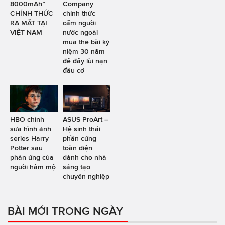
8000mAh”
Company
CHÍNH THỨC
chính thức
RA MẮT TẠI
cấm người
VIỆT NAM
nước ngoài
mua thẻ bài kỷ
niệm 30 năm
để đẩy lùi nạn
đầu cơ
HBO chỉnh
ASUS ProArt –
sửa hình ảnh
Hệ sinh thái
series Harry
phần cứng
Potter sau
toàn diện
phản ứng của
dành cho nhà
người hâm mộ
sáng tạo
chuyên nghiệp
BÀI MỚI TRONG NGÀY