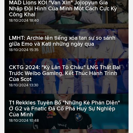
MAD Lions KOI "Van Xin" Jojopyun Gia
Nhập Đội Hình Của Mình Một Cách Cực Kỳ
Công Khai
18/10/2024 18:40
LMHT: Archie lên tiếng xóa tan sự so sánh
giữa Emo và Kati những ngày qua
18/10/2024 15:35
CKTG 2024: "Kỳ Lân Tô Châu" LNG Thất Bại
Trước Weibo Gaming, Kết Thúc Hành Trình
Của Scot
18/10/2024 13:30
T1 Rekkles Tuyên Bố "Những Kẻ Phản Diện"
Ở G2 và Fnatic Đã Cố Phá Huỷ Sự Nghiệp
Của Mình
18/10/2024 10:48