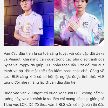
Ván đấu đầu tiên là sự toả sáng tuyệt vời của cặp đôi Zeka
và Peanut. Khả năng càn quét trong các pha giao tranh của
Sylas và Poppy đã giúp HLE hoàn toàn lấn lướt đối thủ của
mình và áp đặt một thế trận kiểm soát chặt chẽ. Càng về
sau, BLG càng khó có cơ hội lật ngược được tình thế. HLE
tương đối nhẹ nhàng lấy đi ván đấu đầu tiên.
Bước vào ván 2, Knight có được Yone khi HLE không cấm vị
tướng này, và đó chính là sai lầm chí mạng của hạt giống số
1 khu vực LCK. Dù để thua ván 1, BLG vẫn có một ván thi đấu