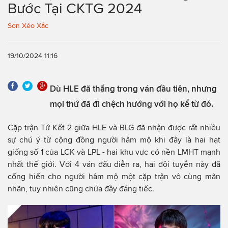
Bước Tại CKTG 2024
Sơn Xéo Xắc
19/10/2024 11:16
Dù HLE đã thắng trong ván đầu tiên, nhưng
mọi thứ đã đi chệch hướng với họ kể từ đó.
Cặp trận Tứ Kết 2 giữa HLE và BLG đã nhận được rất nhiều
sự chú ý từ cộng đồng người hâm mộ khi đây là hai hạt
giống số 1 của LCK và LPL - hai khu vực có nền LMHT mạnh
nhất thế giới. Với 4 ván đấu diễn ra, hai đội tuyển này đã
cống hiến cho người hâm mộ một cặp trận vô cùng mãn
nhãn, tuy nhiên cũng chứa đầy đáng tiếc.