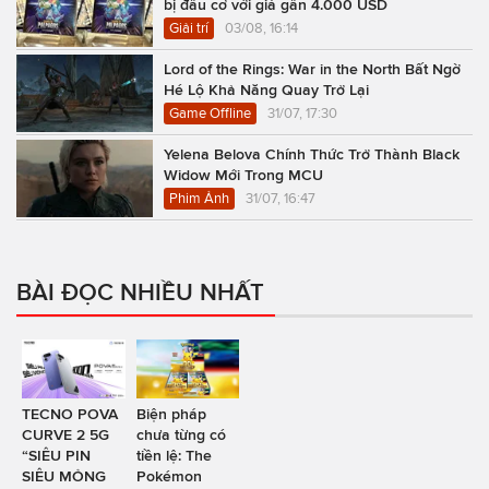
bị đầu cơ với giá gần 4.000 USD
Giải trí
03/08, 16:14
Lord of the Rings: War in the North Bất Ngờ
Hé Lộ Khả Năng Quay Trở Lại
Game Offline
31/07, 17:30
Yelena Belova Chính Thức Trở Thành Black
Widow Mới Trong MCU
Phim Ảnh
31/07, 16:47
BÀI ĐỌC NHIỀU NHẤT
TECNO POVA
Biện pháp
CURVE 2 5G
chưa từng có
“SIÊU PIN
tiền lệ: The
SIÊU MỎNG
Pokémon