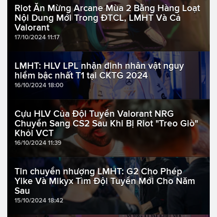
Riot Ăn Mừng Arcane Mùa 2 Bằng Hàng Loạt
Nội Dung Mới Trong ĐTCL, LMHT Và Cả
Valorant
17/10/2024 11:17
LMHT: HLV LPL nhận định nhân vật nguy
hiểm bậc nhất T1 tại CKTG 2024
16/10/2024 18:00
Cựu HLV Của Đội Tuyển Valorant NRG
Chuyển Sang CS2 Sau Khi Bị Riot "Treo Giò"
Khỏi VCT
16/10/2024 11:39
Tin chuyển nhượng LMHT: G2 Cho Phép
Yike Và Mikyx Tìm Đội Tuyển Mới Cho Năm
Sau
15/10/2024 18:42