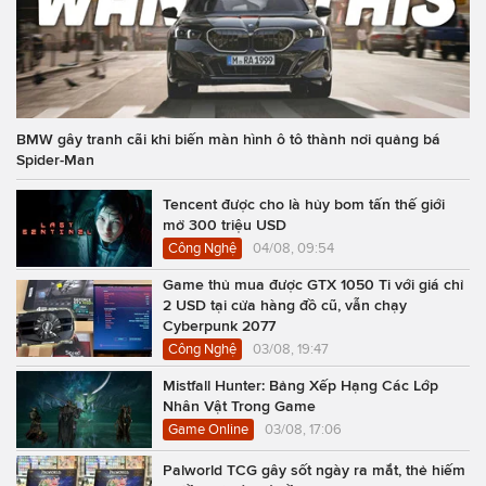
BMW gây tranh cãi khi biến màn hình ô tô thành nơi quảng bá
Spider-Man
Tencent được cho là hủy bom tấn thế giới
mở 300 triệu USD
Công Nghệ
04/08, 09:54
Game thủ mua được GTX 1050 Ti với giá chỉ
2 USD tại cửa hàng đồ cũ, vẫn chạy
Cyberpunk 2077
Công Nghệ
03/08, 19:47
Mistfall Hunter: Bảng Xếp Hạng Các Lớp
Nhân Vật Trong Game
Game Online
03/08, 17:06
Palworld TCG gây sốt ngày ra mắt, thẻ hiếm