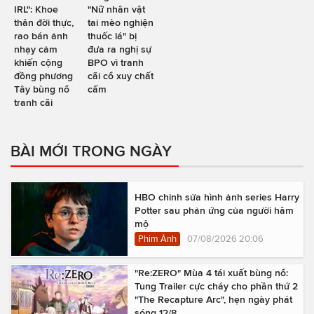
IRL": Khoe
"Nữ nhân vật
thân đời thực,
tai mèo nghiện
rao bán ảnh
thuốc lá" bị
nhạy cảm
đưa ra nghị sự
khiến cộng
BPO vì tranh
đồng phương
cãi cổ xuy chất
Tây bùng nổ
cấm
tranh cãi
BÀI MỚI TRONG NGÀY
HBO chỉnh sửa hình ảnh series Harry
Potter sau phản ứng của người hâm
mộ
Phim Ảnh
07/08/2026 20:06
"Re:ZERO" Mùa 4 tái xuất bùng nổ:
Tung Trailer cực cháy cho phần thứ 2
"The Recapture Arc", hẹn ngày phát
sóng 12/8