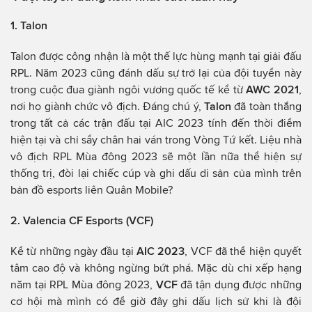
1. Talon
Talon được công nhận là một thế lực hùng mạnh tại giải đấu
RPL. Năm 2023 cũng đánh dấu sự trở lại của đội tuyển này
trong cuộc đua giành ngôi vương quốc tế kể từ
AWC 2021
,
nơi họ giành chức vô địch. Đáng chú ý,
Talon
đã toàn thắng
trong tất cả các trận đấu tại AIC 2023 tính đến thời điểm
hiện tại và chỉ sẩy chân hai ván trong Vòng Tứ kết. Liệu nhà
vô địch RPL Mùa đông 2023 sẽ một lần nữa thể hiện sự
thống trị, đòi lại chiếc cúp và ghi dấu di sản của mình trên
bản đồ esports liên Quân Mobile?
2. Valencia CF Esports (VCF)
Kể từ những ngày đầu tại
AIC 2023
, VCF đã thể hiện quyết
tâm cao độ và không ngừng bứt phá. Mặc dù chỉ xếp hạng
năm tại RPL Mùa đông 2023,
VCF
đã tận dụng được những
cơ hội mà mình có để giờ đây ghi dấu lịch sử khi là đội