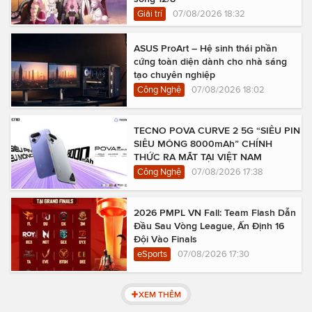
Giải trí
07/08/2026 18:32
ASUS ProArt – Hệ sinh thái phần
cứng toàn diện dành cho nhà sáng
tạo chuyên nghiệp
Công Nghệ
07/08/2026 18:02
TECNO POVA CURVE 2 5G “SIÊU PIN
SIÊU MỎNG 8000mAh” CHÍNH
THỨC RA MẮT TẠI VIỆT NAM
Công Nghệ
07/08/2026 17:38
2026 PMPL VN Fall: Team Flash Dẫn
Đầu Sau Vòng League, Ấn Định 16
Đội Vào Finals
eSports
07/08/2026 17:30
XEM THÊM