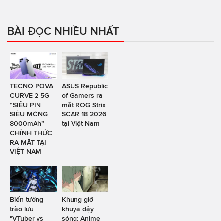
BÀI ĐỌC NHIỀU NHẤT
TECNO POVA
ASUS Republic
CURVE 2 5G
of Gamers ra
“SIÊU PIN
mắt ROG Strix
SIÊU MỎNG
SCAR 18 2026
8000mAh”
tại Việt Nam
CHÍNH THỨC
RA MẮT TẠI
VIỆT NAM
Biến tướng
Khung giờ
trào lưu
khuya dậy
"VTuber vs
sóng: Anime