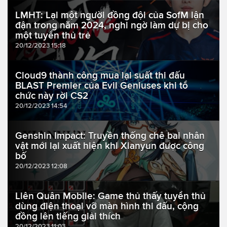
LMHT: Lại một người đồng đội của SofM lận
đận trong năm 2024, nghi ngờ làm dự bị cho
một tuyển thủ trẻ
20/12/2023 15:18
Cloud9 thành công mua lại suất thi đấu
BLAST Premier của Evil Geniuses khi tổ
chức này rời CS2
20/12/2023 14:54
Genshin Impact: Truyền thống chê bai nhân
vật mới lại xuất hiện khi Xianyun được công
bố
20/12/2023 12:08
Liên Quân Mobile: Game thủ thấy tuyển thủ
dùng điện thoại vỡ màn hình thi đấu, cộng
đồng lên tiếng giải thích
20/12/2023 11:03