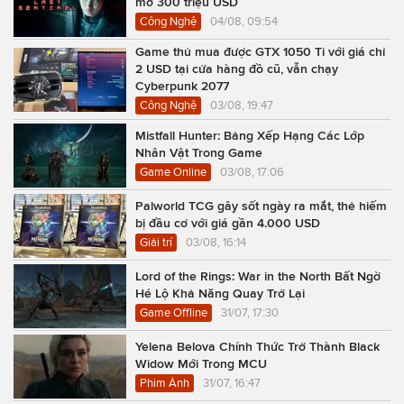
mở 300 triệu USD
Công Nghệ
04/08, 09:54
Game thủ mua được GTX 1050 Ti với giá chỉ
2 USD tại cửa hàng đồ cũ, vẫn chạy
Cyberpunk 2077
Công Nghệ
03/08, 19:47
Mistfall Hunter: Bảng Xếp Hạng Các Lớp
Nhân Vật Trong Game
Game Online
03/08, 17:06
Palworld TCG gây sốt ngày ra mắt, thẻ hiếm
bị đầu cơ với giá gần 4.000 USD
Giải trí
03/08, 16:14
Lord of the Rings: War in the North Bất Ngờ
Hé Lộ Khả Năng Quay Trở Lại
Game Offline
31/07, 17:30
Yelena Belova Chính Thức Trở Thành Black
Widow Mới Trong MCU
Phim Ảnh
31/07, 16:47