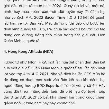
giải đấu đươc tổ chức năm 2020. Quay trở lại với một đội
hình thay máu hoàn toàn mới, đội tuyển này đã đánh bại
nhà vô địch APL 2022
Bacon Time
4:0 ở Tứ kết để giành
lấy tấm vé tới Bán kết. Mặc dù họ chưa bao giờ bước lên
đỉnh vinh quang tại GCS, FW chưa bao giờ từ bỏ ước mơ tạo
dựng con đường riêng cho mình trong các giải đấu Liên
Quân Mobile quốc tế.
4. Hong Kong Attitude (HKA)
Tương tự như Talon,
HKA
một lần nữa đặt chân đến Bán kết
của một giải đấu Liên Quân Mobile quốc tế sau lần gần nhất
lọt vào top 4 tại
AIC 2021
. Nhà vô địch ba lần GCS Mùa hè
dễ dàng có được một suất vào Bán kết sau khi đánh bại
người đồng hương
BRO Esports
ở Tứ kết với tỷ số 4:1. Hãy
cùng dõi theo những diễn biến để biết liệu đội tuyển xếp
thứ 3 tại AIC 2021 có bất khả chiến bại trong cuộc chiến
giành ngôi vương năm nay hay không nhé.