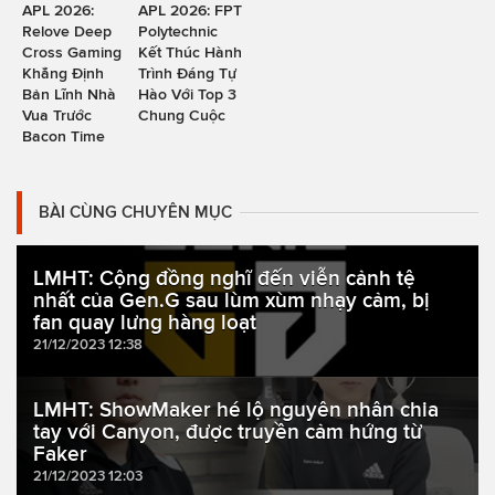
APL 2026:
APL 2026: FPT
Relove Deep
Polytechnic
Cross Gaming
Kết Thúc Hành
Khẳng Định
Trình Đáng Tự
Bản Lĩnh Nhà
Hào Với Top 3
Vua Trước
Chung Cuộc
Bacon Time
BÀI CÙNG CHUYÊN MỤC
LMHT: Cộng đồng nghĩ đến viễn cảnh tệ
nhất của Gen.G sau lùm xùm nhạy cảm, bị
fan quay lưng hàng loạt
21/12/2023 12:38
LMHT: ShowMaker hé lộ nguyên nhân chia
tay với Canyon, được truyền cảm hứng từ
Faker
21/12/2023 12:03