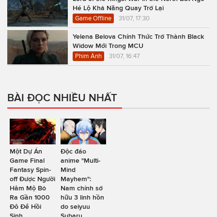
Hé Lộ Khả Năng Quay Trở Lại
Game Offline
31/07, 17:30
Yelena Belova Chính Thức Trở Thành Black
Widow Mới Trong MCU
Phim Ảnh
31/07, 16:47
BÀI ĐỌC NHIỀU NHẤT
Một Dự Án
Độc đáo
Game Final
anime "Multi-
Fantasy Spin-
Mind
off Được Người
Mayhem":
Hâm Mộ Bỏ
Nam chính sở
Ra Gần 1000
hữu 3 linh hồn
Đô Để Hồi
do seiyuu
Sinh
Subaru