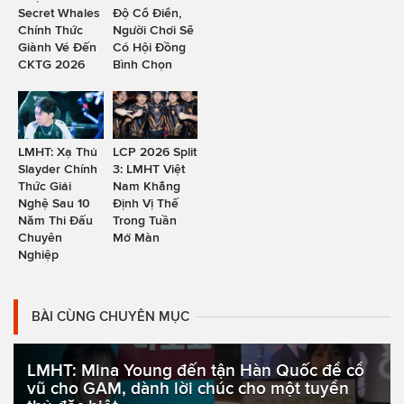
Secret Whales
Độ Cổ Điển,
Chính Thức
Người Chơi Sẽ
Giành Vé Đến
Có Hội Đồng
CKTG 2026
Bình Chọn
LMHT: Xạ Thủ
LCP 2026 Split
Slayder Chính
3: LMHT Việt
Thức Giải
Nam Khẳng
Nghệ Sau 10
Định Vị Thế
Năm Thi Đấu
Trong Tuần
Chuyên
Mở Màn
Nghiệp
BÀI CÙNG CHUYÊN MỤC
LMHT: Mina Young đến tận Hàn Quốc để cổ
vũ cho GAM, dành lời chúc cho một tuyển