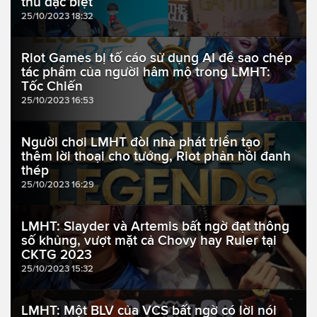
thủ đặc biệt
25/10/2023 18:32
Riot Games bị tố cáo sử dụng AI để sao chép
tác phẩm của người hâm mộ trong LMHT:
Tốc Chiến
25/10/2023 16:53
Người chơi LMHT đòi nhà phát triển tạo
thêm lời thoại cho tướng, Riot phản hồi đanh
thép
25/10/2023 16:29
LMHT: Slayder và Artemis bất ngờ đạt thông
số khủng, vượt mặt cả Chovy hay Ruler tại
CKTG 2023
25/10/2023 15:32
LMHT: Một BLV của VCS bất ngờ có lời nói