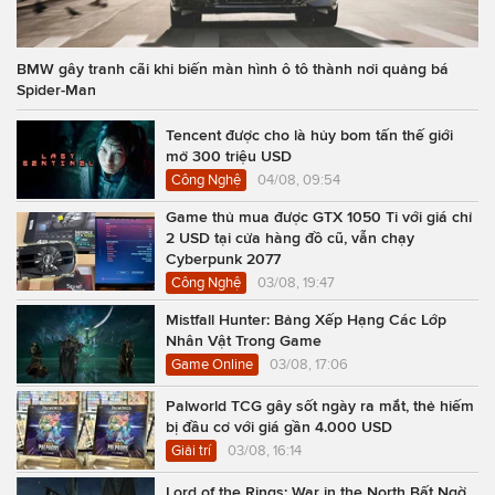
BMW gây tranh cãi khi biến màn hình ô tô thành nơi quảng bá
Spider-Man
Tencent được cho là hủy bom tấn thế giới
mở 300 triệu USD
Công Nghệ
04/08, 09:54
Game thủ mua được GTX 1050 Ti với giá chỉ
2 USD tại cửa hàng đồ cũ, vẫn chạy
Cyberpunk 2077
Công Nghệ
03/08, 19:47
Mistfall Hunter: Bảng Xếp Hạng Các Lớp
Nhân Vật Trong Game
Game Online
03/08, 17:06
Palworld TCG gây sốt ngày ra mắt, thẻ hiếm
bị đầu cơ với giá gần 4.000 USD
Giải trí
03/08, 16:14
Lord of the Rings: War in the North Bất Ngờ