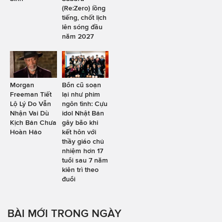
(Re:Zero) lồng
tiếng, chốt lịch
lên sóng đầu
năm 2027
Morgan
Bổn cũ soạn
Freeman Tiết
lại như phim
Lộ Lý Do Vẫn
ngôn tình: Cựu
Nhận Vai Dù
idol Nhật Bản
Kịch Bản Chưa
gây bão khi
Hoàn Hảo
kết hôn với
thầy giáo chủ
nhiệm hơn 17
tuổi sau 7 năm
kiên trì theo
đuổi
BÀI MỚI TRONG NGÀY