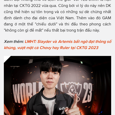
nhân tại CKTG 2022 vừa qua. Cũng bởi vì lý do này nên DK
cũng thể hiện sự tôn trọng và có những sự dè chừng nhất
định dành cho đại diện của Việt Nam. Thêm vào đó GAM
đang ở một thế "chiếu dưới" và thi đấu theo phong cách
"không còn gì để mất" nếu thất bại trong trận đấu này.
Xem thêm:
LMHT: Slayder và Artemis bất ngờ đạt thông số
khủng, vượt mặt cả Chovy hay Ruler tại CKTG 2023