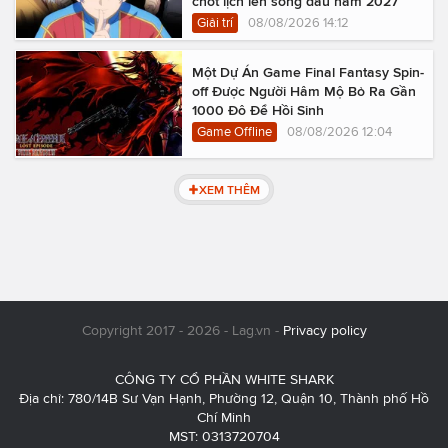
chốt lịch lên sóng đầu năm 2027
Giải trí
08/08/2026 14:12
Một Dự Án Game Final Fantasy Spin-
off Được Người Hâm Mộ Bỏ Ra Gần
1000 Đô Để Hồi Sinh
Game Offline
08/08/2026 12:04
XEM THÊM
Copyright 2017 - 2026 - Lag.vn -
Privacy policy
CÔNG TY CỔ PHẦN WHITE SHARK
Địa chỉ: 780/14B Sư Vạn Hạnh, Phường 12, Quận 10, Thành phố Hồ
Chí Minh
MST: 0313720704