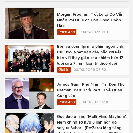
Morgan Freeman Tiết Lộ Lý Do Vẫn
Nhận Vai Dù Kịch Bản Chưa Hoàn
Hảo
Phim Ảnh
09/08/2026 19:10
Bổn cũ soạn lại như phim ngôn tình:
Cựu idol Nhật Bản gây bão khi kết
hôn với thầy giáo chủ nhiệm hơn 17
tuổi sau 7 năm kiên trì theo đuổi
Giải trí
09/08/2026 09:30
James Gunn Phủ Nhận Tin Đồn The
Batman: Part II Và Part III Sẽ Quay
Cùng Lúc
Phim Ảnh
08/08/2026 17:11
Độc đáo anime "Multi-Mind Mayhem":
Nam chính sở hữu 3 linh hồn do
seiyuu Subaru (Re:Zero) lồng tiếng,