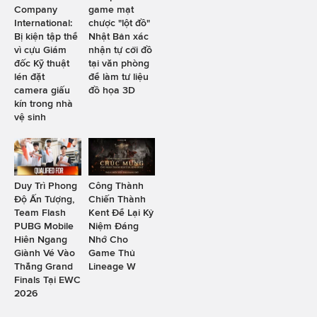
Company
game mạt
International:
chược "lột đồ"
Bị kiện tập thể
Nhật Bản xác
vì cựu Giám
nhận tự cởi đồ
đốc Kỹ thuật
tại văn phòng
lén đặt
để làm tư liệu
camera giấu
đồ họa 3D
kín trong nhà
vệ sinh
Duy Trì Phong
Công Thành
Độ Ấn Tượng,
Chiến Thành
Team Flash
Kent Để Lại Kỷ
PUBG Mobile
Niệm Đáng
Hiên Ngang
Nhớ Cho
Giành Vé Vào
Game Thủ
Thẳng Grand
Lineage W
Finals Tại EWC
2026