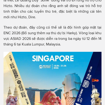
là việc Lê Quang Duy "SofM" đóng vai trò Đi rừng hỗ trợ cho
Hizto. Nhiều dự đoán cho rằng anh sẽ đóng vai trò hỗ trợ
tinh thần cho các tuyển thủ trẻ, đặc biệt là những cái tên
mới như Hizto, Dire.
Theo dự đoán, đây cũng có thể sẽ là đội hình góp mặt tại
ENC 2026 (Bổ sung thêm xạ thủ dự bị Harky). Vòng loại khu
vực ASIAD 2026 sẽ được diễn ra trong ba ngày từ 12 đến 14
tháng 6 tại Kuala Lumpur, Malaysia.