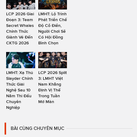
LCP 2026 Giai
LMHT: Lộ Trình
Đoạn 3: Team
Phát Triển Chế
Secret Whales
Độ Cổ Điển,
Chính Thức
Người Chơi Sẽ
Giành Vé Đến
Có Hội Đồng
CKTG 2026
Bình Chọn
LMHT: Xạ Thủ
LCP 2026 Split
Slayder Chính
3: LMHT Việt
Thức Giải
Nam Khẳng
Nghệ Sau 10
Định Vị Thế
Năm Thi Đấu
Trong Tuần
Chuyên
Mở Màn
Nghiệp
BÀI CÙNG CHUYÊN MỤC