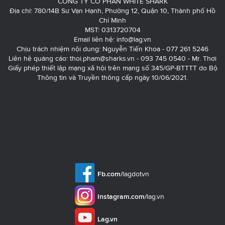
CÔNG TY CỔ PHẦN WHITE SHARK
Địa chỉ: 780/14B Sư Vạn Hạnh, Phường 12, Quận 10, Thành phố Hồ
Chí Minh
MST: 0313720704
Email liên hệ:
info@lag.vn
Chịu trách nhiệm nội dung: Nguyễn Tiến Khoa - 077 261 5246
Liên hệ quảng cáo:
thoi.pham@sharks.vn
- 093 745 0540 - Mr. Thơi
Giấy phép thiết lập mạng xã hội trên mạng số 345/GP-BTTTT do Bộ
Thông tin và Truyền thông cấp ngày 10/06/2021.
Fb.com/
lagdotvn
Instagram.com/
lag.vn
Lag.vn