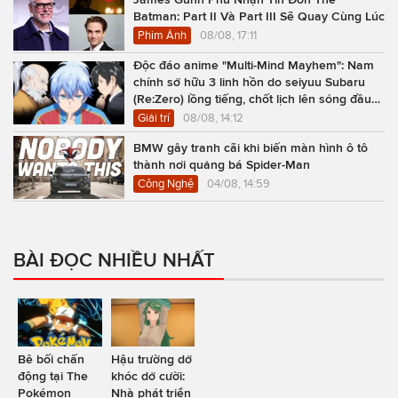
Batman: Part II Và Part III Sẽ Quay Cùng Lúc
Phim Ảnh
08/08, 17:11
Độc đáo anime "Multi-Mind Mayhem": Nam
chính sở hữu 3 linh hồn do seiyuu Subaru
(Re:Zero) lồng tiếng, chốt lịch lên sóng đầu
năm 2027
Giải trí
08/08, 14:12
BMW gây tranh cãi khi biến màn hình ô tô
thành nơi quảng bá Spider-Man
Công Nghệ
04/08, 14:59
BÀI ĐỌC NHIỀU NHẤT
Bê bối chấn
Hậu trường dở
động tại The
khóc dở cười:
Pokémon
Nhà phát triển