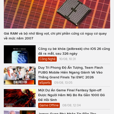
Giá RAM và bộ nhớ tăng vọt, chi phí phần cứng có nguy cơ quay
về mức năm 2007
Công cụ bẻ khóa (jailbreak) cho iOS 26 cũng
đã ra mắt, sau 326 ngày
Công Nghệ
10/08, 10:31
Duy Trì Phong Độ Ấn Tượng, Team Flash
PUBG Mobile Hiên Ngang Giành Vé Vào
Thẳng Grand Finals Tại EWC 2026
eSports
09/08, 13:05
Một Dự Án Game Final Fantasy Spin-off
Được Người Hâm Mộ Bỏ Ra Gần 1000 Đô
Để Hồi Sinh
Game Offline
08/08, 12:04
James Gunn Phủ Nhận Tin Đồn The