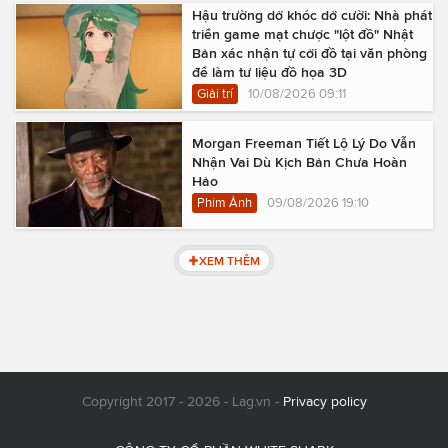
Hậu trường dở khóc dở cười: Nhà phát
triển game mạt chược "lột đồ" Nhật
Bản xác nhận tự cởi đồ tại văn phòng
để làm tư liệu đồ họa 3D
Giải trí
10/08/2026 09:11
Morgan Freeman Tiết Lộ Lý Do Vẫn
Nhận Vai Dù Kịch Bản Chưa Hoàn
Hảo
Phim Ảnh
09/08/2026 19:10
XEM THÊM
Copyright 2017 - 2026 - Lag.vn -
Privacy policy