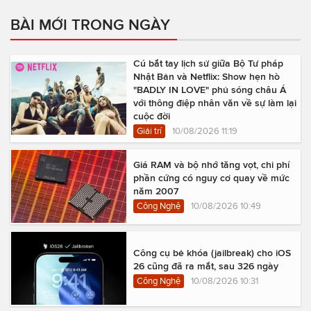
BÀI MỚI TRONG NGÀY
Cú bắt tay lịch sử giữa Bộ Tư pháp
Nhật Bản và Netflix: Show hẹn hò
"BADLY IN LOVE" phủ sóng châu Á
với thông điệp nhân văn về sự làm lại
cuộc đời
Giải trí
10/08/2026 11:19
Giá RAM và bộ nhớ tăng vọt, chi phí
phần cứng có nguy cơ quay về mức
năm 2007
Công Nghệ
10/08/2026 10:49
Công cụ bẻ khóa (jailbreak) cho iOS
26 cũng đã ra mắt, sau 326 ngày
Công Nghệ
10/08/2026 10:31