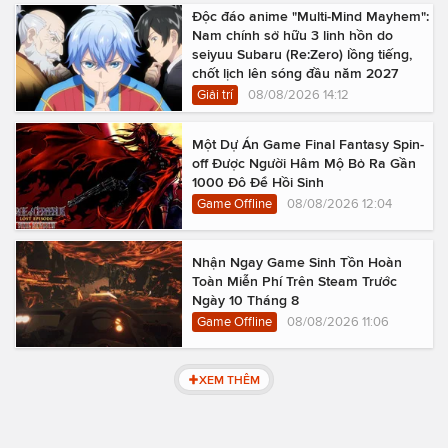
Độc đáo anime "Multi-Mind Mayhem":
Nam chính sở hữu 3 linh hồn do
seiyuu Subaru (Re:Zero) lồng tiếng,
chốt lịch lên sóng đầu năm 2027
Giải trí
08/08/2026 14:12
Một Dự Án Game Final Fantasy Spin-
off Được Người Hâm Mộ Bỏ Ra Gần
1000 Đô Để Hồi Sinh
Game Offline
08/08/2026 12:04
Nhận Ngay Game Sinh Tồn Hoàn
Toàn Miễn Phí Trên Steam Trước
Ngày 10 Tháng 8
Game Offline
08/08/2026 11:06
XEM THÊM