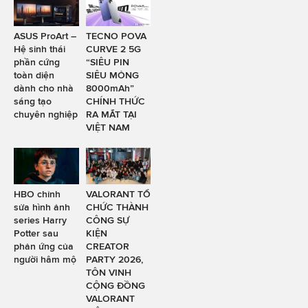
ASUS ProArt –
TECNO POVA
Hệ sinh thái
CURVE 2 5G
phần cứng
“SIÊU PIN
toàn diện
SIÊU MỎNG
dành cho nhà
8000mAh”
sáng tạo
CHÍNH THỨC
chuyên nghiệp
RA MẮT TẠI
VIỆT NAM
HBO chỉnh
VALORANT TỔ
sửa hình ảnh
CHỨC THÀNH
series Harry
CÔNG SỰ
Potter sau
KIỆN
phản ứng của
CREATOR
người hâm mộ
PARTY 2026,
TÔN VINH
CỘNG ĐỒNG
VALORANT