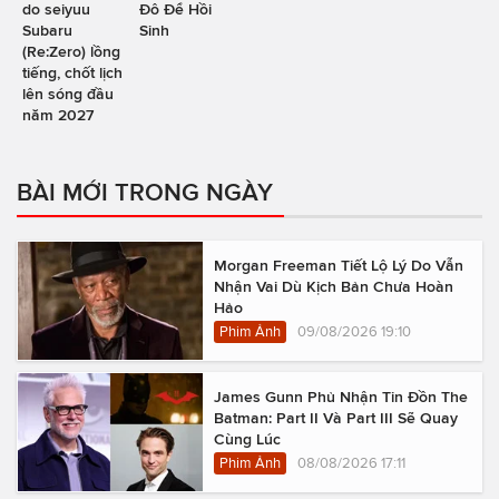
do seiyuu
Đô Để Hồi
Subaru
Sinh
(Re:Zero) lồng
tiếng, chốt lịch
lên sóng đầu
năm 2027
BÀI MỚI TRONG NGÀY
Morgan Freeman Tiết Lộ Lý Do Vẫn
Nhận Vai Dù Kịch Bản Chưa Hoàn
Hảo
Phim Ảnh
09/08/2026 19:10
James Gunn Phủ Nhận Tin Đồn The
Batman: Part II Và Part III Sẽ Quay
Cùng Lúc
Phim Ảnh
08/08/2026 17:11