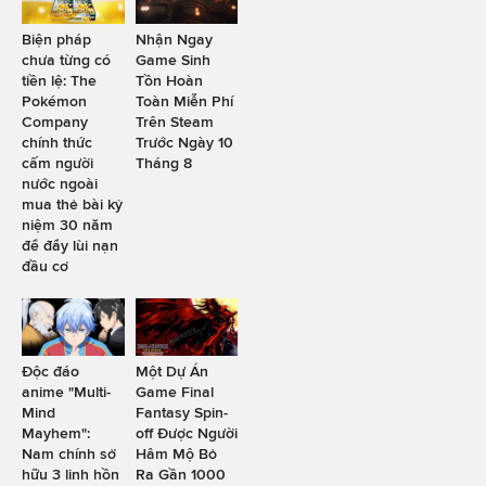
Biện pháp
Nhận Ngay
chưa từng có
Game Sinh
tiền lệ: The
Tồn Hoàn
Pokémon
Toàn Miễn Phí
Company
Trên Steam
chính thức
Trước Ngày 10
cấm người
Tháng 8
nước ngoài
mua thẻ bài kỷ
niệm 30 năm
để đẩy lùi nạn
đầu cơ
Độc đáo
Một Dự Án
anime "Multi-
Game Final
Mind
Fantasy Spin-
Mayhem":
off Được Người
Nam chính sở
Hâm Mộ Bỏ
hữu 3 linh hồn
Ra Gần 1000