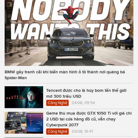
BMW gây tranh cãi khi biến màn hình ô tô thành nơi quảng bá
Spider-Man
Tencent được cho là hủy bom tấn thế giới
mở 300 triệu USD
Công Nghệ
04/08, 09:54
Game thủ mua được GTX 1050 Ti với giá chỉ
2 USD tại cửa hàng đồ cũ, vẫn chạy
Cyberpunk 2077
Công Nghệ
03/08, 19:47