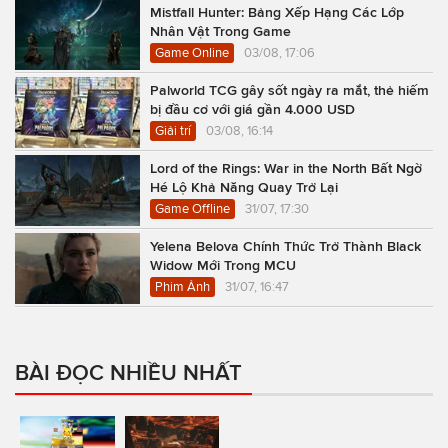
Mistfall Hunter: Bảng Xếp Hạng Các Lớp
Nhân Vật Trong Game
Game Online
03/08, 17:06
Palworld TCG gây sốt ngày ra mắt, thẻ hiếm
bị đầu cơ với giá gần 4.000 USD
Giải trí
03/08, 16:14
Lord of the Rings: War in the North Bất Ngờ
Hé Lộ Khả Năng Quay Trở Lại
Game Offline
31/07, 17:30
Yelena Belova Chính Thức Trở Thành Black
Widow Mới Trong MCU
Phim Ảnh
31/07, 16:47
BÀI ĐỌC NHIỀU NHẤT