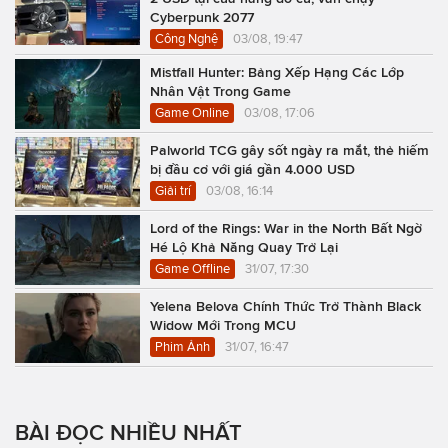
Cyberpunk 2077
Công Nghệ
03/08, 19:47
Mistfall Hunter: Bảng Xếp Hạng Các Lớp
Nhân Vật Trong Game
Game Online
03/08, 17:06
Palworld TCG gây sốt ngày ra mắt, thẻ hiếm
bị đầu cơ với giá gần 4.000 USD
Giải trí
03/08, 16:14
Lord of the Rings: War in the North Bất Ngờ
Hé Lộ Khả Năng Quay Trở Lại
Game Offline
31/07, 17:30
Yelena Belova Chính Thức Trở Thành Black
Widow Mới Trong MCU
Phim Ảnh
31/07, 16:47
BÀI ĐỌC NHIỀU NHẤT