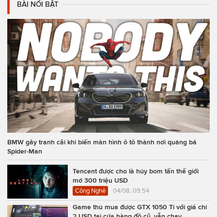
BÀI NỔI BẬT
BMW gây tranh cãi khi biến màn hình ô tô thành nơi quảng bá
Spider-Man
Tencent được cho là hủy bom tấn thế giới
mở 300 triệu USD
Công Nghệ
04/08, 09:54
Game thủ mua được GTX 1050 Ti với giá chỉ
2 USD tại cửa hàng đồ cũ, vẫn chạy