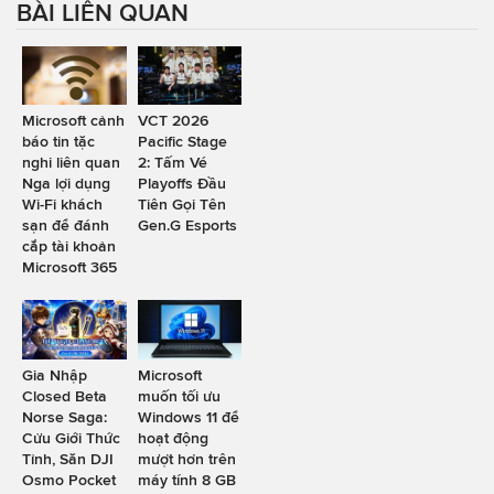
BÀI LIÊN QUAN
Microsoft cảnh
VCT 2026
báo tin tặc
Pacific Stage
nghi liên quan
2: Tấm Vé
Nga lợi dụng
Playoffs Đầu
Wi-Fi khách
Tiên Gọi Tên
sạn để đánh
Gen.G Esports
cắp tài khoản
Microsoft 365
Gia Nhập
Microsoft
Closed Beta
muốn tối ưu
Norse Saga:
Windows 11 để
Cửu Giới Thức
hoạt động
Tỉnh, Săn DJI
mượt hơn trên
Osmo Pocket
máy tính 8 GB