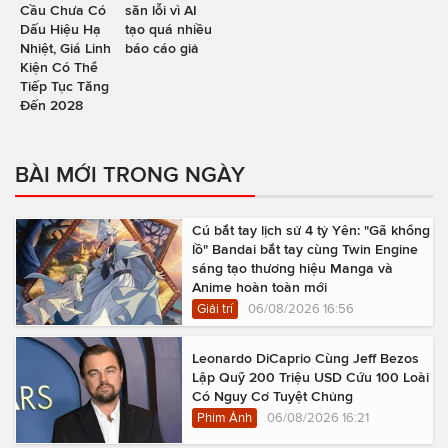
Cầu Chưa Có
săn lỗi vì AI
Dấu Hiệu Hạ
tạo quá nhiều
Nhiệt, Giá Linh
báo cáo giả
Kiện Có Thể
Tiếp Tục Tăng
Đến 2028
BÀI MỚI TRONG NGÀY
Cú bắt tay lịch sử 4 tỷ Yên: "Gã khổng
lồ" Bandai bắt tay cùng Twin Engine
sáng tạo thương hiệu Manga và
Anime hoàn toàn mới
Giải trí
06/08/2026 16:56
Leonardo DiCaprio Cùng Jeff Bezos
Lập Quỹ 200 Triệu USD Cứu 100 Loài
Có Nguy Cơ Tuyệt Chủng
Phim Ảnh
06/08/2026 16:21