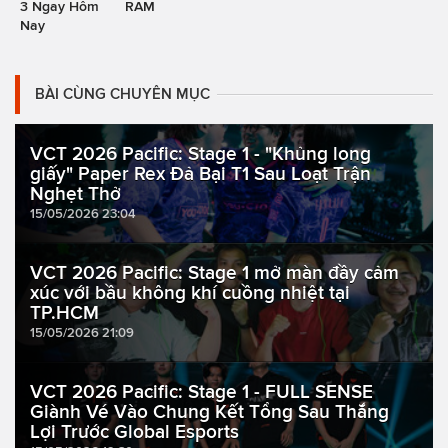
3 Ngay Hôm
RAM
Nay
BÀI CÙNG CHUYÊN MỤC
VCT 2026 Pacific: Stage 1 - "Khủng long
giấy" Paper Rex Đả Bại T1 Sau Loạt Trận
Nghẹt Thở
15/05/2026 23:04
VCT 2026 Pacific: Stage 1 mở màn đầy cảm
xúc với bầu không khí cuồng nhiệt tại
TP.HCM
15/05/2026 21:09
VCT 2026 Pacific: Stage 1 - FULL SENSE
Giành Vé Vào Chung Kết Tổng Sau Thắng
Lợi Trước Global Esports