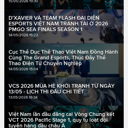
15/05/2026 19:30
D’XAVIER VÀ TEAM FLASH ĐẠI DIỆN
ESPORTS VIỆT NAM TRANH TÀI Ở 2026
PMGO SEA FINALS SEASON 1
14/05/2026 15:22
Cục Thể Dục Thể Thao Việt Nam Đồng Hành
Cùng The Grand Esports, Thúc Đẩy Thể
Thao Điện Tử Chuyên Nghiệp
14/05/2026 15:04
VCS 2026 MÙA HÈ KHỞI TRANH TỪ NGÀY
13/05 - LỊCH THI ĐẤU CHI TIẾT
13/05/2026 16:34
Việt Nam lần đầu đăng cai Vòng Chung kết
VCT 2026 Pacific Stage 1, quy tụ loạt đội
tuyển hàng đầu châu Á