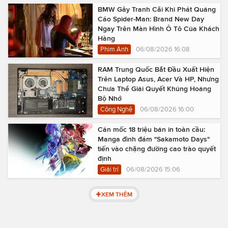
BMW Gây Tranh Cãi Khi Phát Quảng
Cáo Spider-Man: Brand New Day
Ngay Trên Màn Hình Ô Tô Của Khách
Hàng
Phim Ảnh
06/08/2026 16:08
RAM Trung Quốc Bắt Đầu Xuất Hiện
Trên Laptop Asus, Acer Và HP, Nhưng
Chưa Thể Giải Quyết Khủng Hoảng
Bộ Nhớ
Công Nghệ
06/08/2026 16:00
Cán mốc 18 triệu bản in toàn cầu:
Manga đình đám "Sakamoto Days"
tiến vào chặng đường cao trào quyết
định
Giải trí
06/08/2026 15:06
XEM THÊM