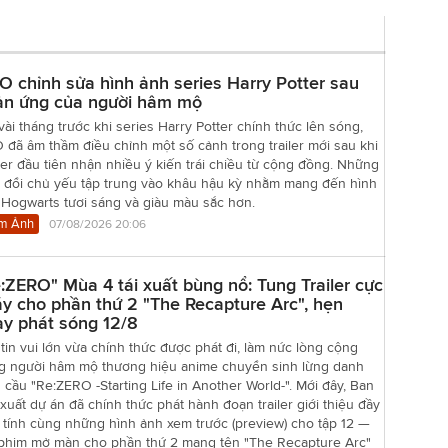
 chỉnh sửa hình ảnh series Harry Potter sau
ản ứng của người hâm mộ
vài tháng trước khi series Harry Potter chính thức lên sóng,
đã âm thầm điều chỉnh một số cảnh trong trailer mới sau khi
er đầu tiên nhận nhiều ý kiến trái chiều từ cộng đồng. Những
y đổi chủ yếu tập trung vào khâu hậu kỳ nhằm mang đến hình
 Hogwarts tươi sáng và giàu màu sắc hơn.
m Ảnh
07/08/2026 20:06
:ZERO" Mùa 4 tái xuất bùng nổ: Tung Trailer cực
y cho phần thứ 2 "The Recapture Arc", hẹn
y phát sóng 12/8
tin vui lớn vừa chính thức được phát đi, làm nức lòng cộng
g người hâm mộ thương hiệu anime chuyển sinh lừng danh
 cầu "Re:ZERO -Starting Life in Another World-". Mới đây, Ban
xuất dự án đã chính thức phát hành đoạn trailer giới thiệu đầy
 tính cùng những hình ảnh xem trước (preview) cho tập 12 —
 phim mở màn cho phần thứ 2 mang tên "The Recapture Arc"