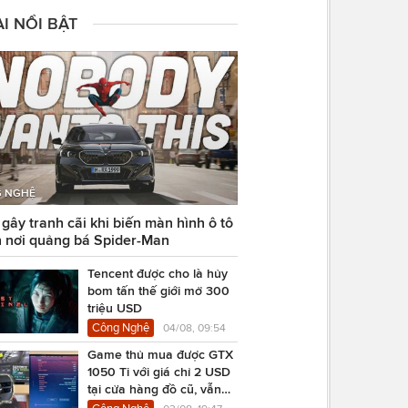
I NỔI BẬT
 NGHỆ
ây tranh cãi khi biến màn hình ô tô
 nơi quảng bá Spider-Man
Tencent được cho là hủy
bom tấn thế giới mở 300
triệu USD
Công Nghệ
04/08, 09:54
Game thủ mua được GTX
1050 Ti với giá chỉ 2 USD
tại cửa hàng đồ cũ, vẫn
chạy Cyberpunk 2077