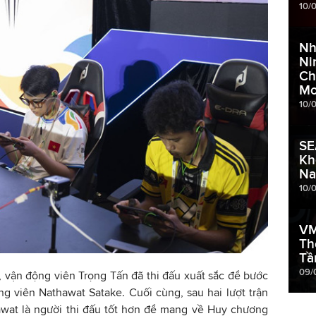
10/
Nh
Ni
Ch
Mo
10/
SE
Kh
N
10/
VM
Th
Tầ
09/
, vận động viên Trọng Tấn đã thi đấu xuất sắc để bước
g viên Nathawat Satake. Cuối cùng, sau hai lượt trận
awat là người thi đấu tốt hơn để mang về Huy chương