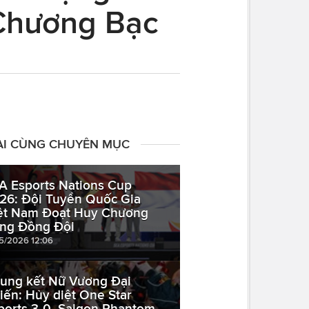
 Chương Bạc
ÀI CÙNG CHUYÊN MỤC
A Esports Nations Cup
26: Đội Tuyển Quốc Gia
ệt Nam Đoạt Huy Chương
ng Đồng Đội
05/2026 12:06
ung kết Nữ Vương Đại
iến: Hủy diệt One Star
ports 3-0, Saigon Phantom