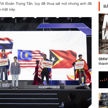
Với Đoàn Trọng Tấn, tuy để thua sát nút nhưng anh đã
BÀ
p mặt này.
CÔNG
BMW g
thành