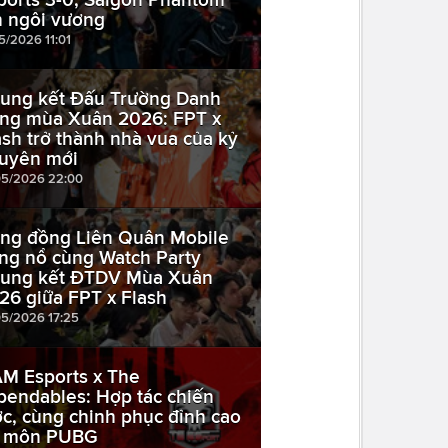
n ngôi vương
5/2026 11:01
ung kết Đấu Trường Danh
ng mùa Xuân 2026: FPT x
ash trở thành nhà vua của kỷ
uyên mới
05/2026 22:00
ng đồng Liên Quân Mobile
ng nổ cùng Watch Party
ung kết ĐTDV Mùa Xuân
26 giữa FPT x Flash
05/2026 17:25
M Esports x The
pendables: Hợp tác chiến
ợc, cùng chinh phục đỉnh cao
 môn PUBG