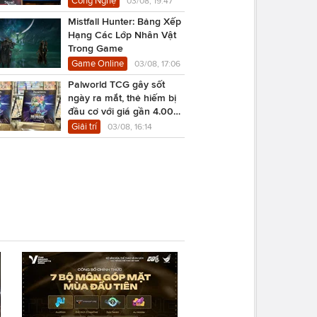
Công Nghệ
03/08, 19:47
Mistfall Hunter: Bảng Xếp
Hạng Các Lớp Nhân Vật
Trong Game
Game Online
03/08, 17:06
Palworld TCG gây sốt
ngày ra mắt, thẻ hiếm bị
đầu cơ với giá gần 4.000
USD
Giải trí
03/08, 16:14