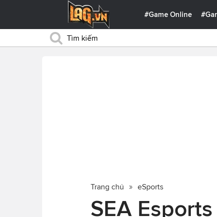
#Game Online
#Ga
Trang chủ
eSports
SEA Esports