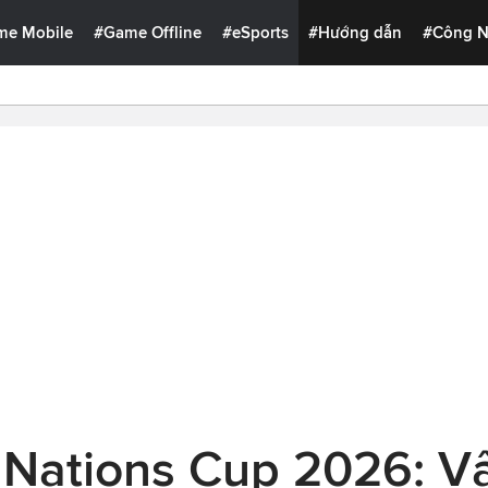
me Mobile
#Game Offline
#eSports
#Hướng dẫn
#Công 
 Nations Cup 2026: 