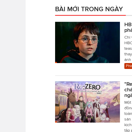
BÀI MỚI TRONG NGÀY
HBO
ph
Chỉ 
HBO 
teas
tha
ảnh
Phi
"Re
chá
ngà
Một 
đồn
toàn
sản 
kịch
tập