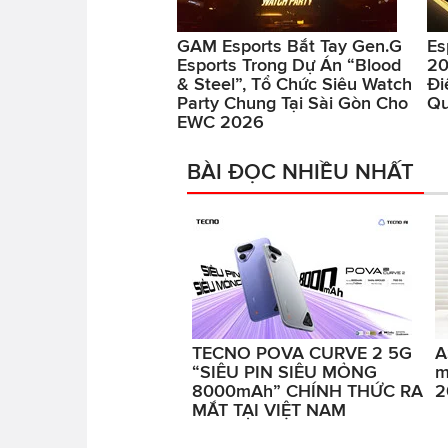
GAM Esports Bắt Tay Gen.G
Es
Esports Trong Dự Án “Blood
20
& Steel”, Tổ Chức Siêu Watch
Đi
Party Chung Tại Sài Gòn Cho
Qu
EWC 2026
BÀI ĐỌC NHIỀU NHẤT
TECNO POVA CURVE 2 5G
A
“SIÊU PIN SIÊU MỎNG
m
8000mAh” CHÍNH THỨC RA
2
MẮT TẠI VIỆT NAM