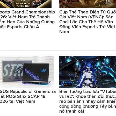
ports Grand Championship
Cúp Thể Thao Điện Tử Quố
26: Việt Nam Trở Thành
Gia Việt Nam (VENC): Sân
ểm Hẹn Của Những Cường
Chơi Lớn Cho Thế Hệ Vận
ốc Esports Châu Á
Động Viên Esports Trẻ Việt
Nam
SUS Republic of Gamers ra
Biến tướng trào lưu "VTube
ắt ROG Strix SCAR 18
vs IRL": Khoe thân đời thực,
026 tại Việt Nam
rao bán ảnh nhạy cảm khiế
cộng đồng phương Tây bù
nổ tranh cãi