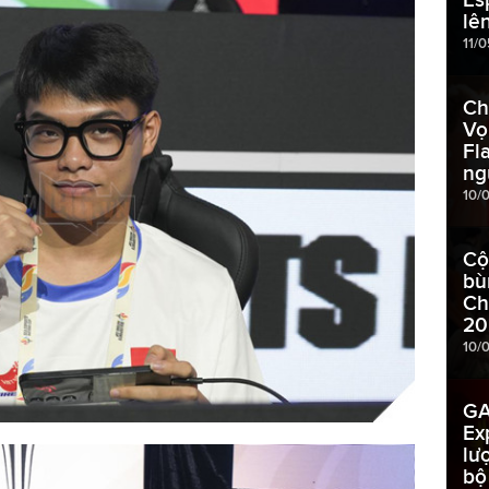
lê
11/0
Ch
Vọ
Fl
ng
10/
Cộ
bù
Ch
20
10/
GA
Ex
lư
bộ