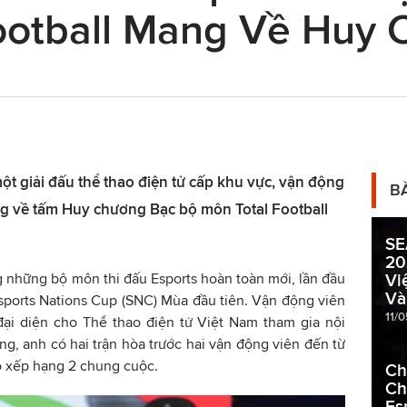
Football Mang Về Huy
một giải đấu thể thao điện tử cấp khu vực, vận động
B
g về tấm Huy chương Bạc bộ môn Total Football
SE
20
g những bộ môn thi đấu Esports hoàn toàn mới, lần đầu
Vi
Và
Esports Nations Cup (SNC) Mùa đầu tiên. Vận động viên
11/
đại diện cho Thể thao điện tử Việt Nam tham gia nội
g, anh có hai trận hòa trước hai vận động viên đến từ
ó xếp hạng 2 chung cuộc.
Ch
Ch
Es