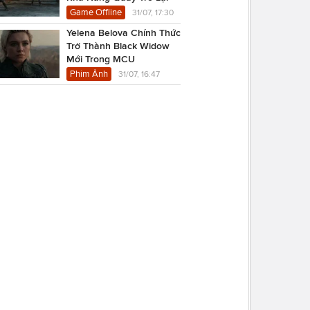
Game Offline
31/07, 17:30
Yelena Belova Chính Thức
Trở Thành Black Widow
Mới Trong MCU
Phim Ảnh
31/07, 16:47