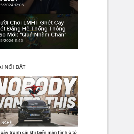
05/2024 12:03
ười Chơi LMHT Ghét Cay
ét Đắng Hệ Thống Thông
ạo Mới: "Quá Nhàm Chán"
05/2024 11:43
I NỔI BẬT
 NGHỆ
ây tranh cãi khi biến màn hình ô tô