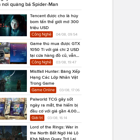
 nơi quảng bá Spider-Man
Tencent được cho là hủy
bom tấn thế giới mở 300
triệu USD
Công Nghệ
04/08, 09:54
Game thủ mua được GTX
1050 Ti với giá chỉ 2 USD
tại cửa hàng đồ cũ, vẫn
chạy Cyberpunk 2077
Công Nghệ
03/08, 19:47
Mistfall Hunter: Bảng Xếp
Hạng Các Lớp Nhân Vật
Trong Game
Game Online
03/08, 17:06
Palworld TCG gây sốt
ngày ra mắt, thẻ hiếm bị
đầu cơ với giá gần 4.000
USD
Giải trí
03/08, 16:14
Lord of the Rings: War in
the North Bất Ngờ Hé Lộ
Khả Năng Quay Trở Lại