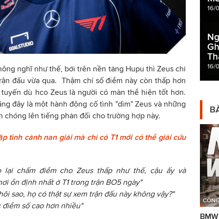
16/
Ng
Gh
Th
16/
không nghĩ như thế, bởi trên nền tảng Hupu thì Zeus chỉ
 trận đấu vừa qua. Thậm chí số điểm này còn thấp hơn
 tuyến dù hco Zeus là người có màn thể hiện tốt hơn.
ng đây là một hành động cố tình "dìm" Zeus và những
BÀ
 chóng lên tiếng phản đối cho trường hợp này.
 tình cảnh nan giải mà chỉ có T1 mới có thể giải cứu
ọ lại chấm điểm cho Zeus thấp như thế, cậu ấy và
ơi ổn định nhất ở T1 trong trận BO5 ngày"
ôi sao, họ có thật sự xem trận đấu này không vậy?"
CÔNG
 điểm số cao hơn nhiều"
BMW g