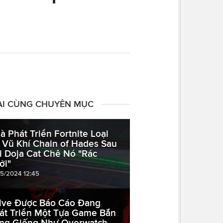
ÀI CÙNG CHUYÊN MỤC
à Phát Triển Fortnite Loại
 Vũ Khí Chain of Hades Sau
i Doja Cat Chê Nó "Rác
ởi"
05/2024 12:45
lve Được Báo Cáo Đang
át Triển Một Tựa Game Bắn
ng Giống Như Overwatch