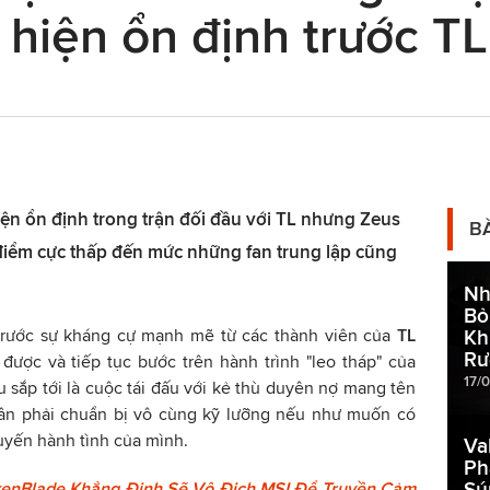
hiện ổn định trước TL
iện ổn định trong trận đối đầu với TL nhưng Zeus
B
iểm cực thấp đến mức những fan trung lập cũng
Nh
Bỏ
trước sự kháng cự mạnh mẽ từ các thành viên của
TL
Kh
Rư
được và tiếp tục bước trên hành trình "leo tháp" của
17/
ấu sắp tới là cuộc tái đấu với kẻ thù duyên nợ mang tên
cần phải chuẩn bị vô cùng kỹ lưỡng nếu như muốn có
huyến hành tình của mình.
Va
Ph
Sú
enBlade Khẳng Định Sẽ Vô Địch MSI Để Truyền Cảm