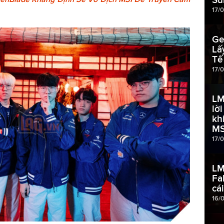
17/
Ge
Lấ
Tế
17/
LM
lờ
kh
MS
17/
LM
Fa
cá
16/