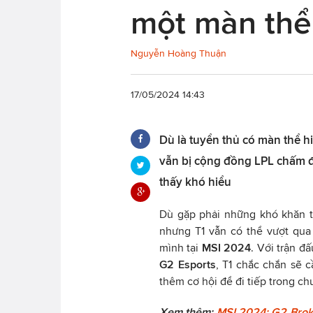
một màn thể 
Nguyễn Hoàng Thuận
17/05/2024 14:43
Dù là tuyển thủ có màn thể h
vẫn bị cộng đồng LPL chấm đ
thấy khó hiểu
Dù gặp phải những khó khăn 
nhưng T1 vẫn có thể vượt qua 
mình tại
MSI 2024
. Với trận đ
G2 Esports
, T1 chắc chắn sẽ 
thêm cơ hội để đi tiếp trong c
Xem thêm:
MSI 2024: G2 Brok