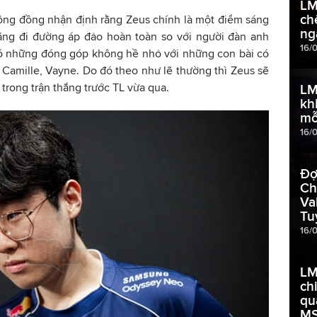
LM
ch
cộng đồng nhận định rằng Zeus chính là một điểm sáng
ng
năng đi đường áp đảo hoàn toàn so với người đàn anh
16/
có những đóng góp không hề nhỏ với những con bài có
amille, Vayne. Do đó theo như lẽ thường thì Zeus sẽ
trong trận thắng trước TL vừa qua.
LM
kh
mỗ
16/
Đợ
Ch
Va
Tu
16/
LM
ch
qu
MS