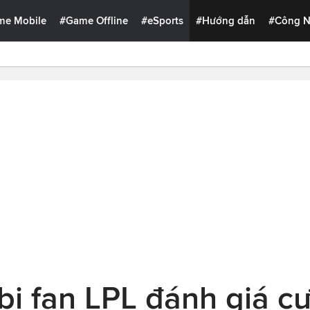
me Mobile
#Game Offline
#eSports
#Hướng dẫn
#Công 
ị fan LPL đánh giá cự