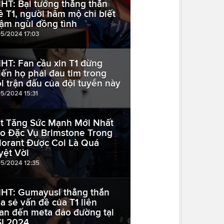
HT: Bại tướng thắng thắn
ê T1, người hâm mộ chỉ biết
ậm ngùi đồng tình
05/2024 17:03
HT: Fan cầu xin T1 đừng
iến họ phải đau tim trong
i trận đấu của đội tuyển này
05/2024 15:31
t Tăng Sức Mạnh Mới Nhất
o Đặc Vụ Brimstone Trong
lorant Được Coi Là Quá
yệt Vời
05/2024 12:35
HT: Gumayusi thẳng thắn
ia sẻ vấn đề của T1 liên
an đến meta đảo đường tại
I 2024