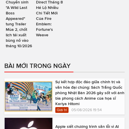
Chuyển sinh
Direct Tháng 8
"A Wild Last
Hé Lộ Nhiều
Boss
Chi Tiết Mới
Appeared"
Của Fire
tung Trailer
Emblem:
Mùa 2, chốt
Fortune's
lịch tái xuất
Weave
bùng nổ vào
tháng 10/2026
BÀI MỚI TRONG NGÀY
Sự kết hợp độc đáo giữa chính trị và
văn hóa đại chúng: Sách Trắng Quốc
phòng Nhật Bản 2026 gây sốt với ảnh
bìa phong cách Anime của họa sĩ
Kariya Hitomi
Giải trí
05/08/2026 19:54
Apple siết chương trình săn lỗi vì AI