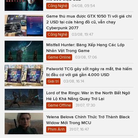
Công Nghệ
04/08, 09:54
Game thủ mua được GTX 1050 Ti với giá chỉ
2 USD tại cửa hàng đồ cũ, vẫn chạy
Cyberpunk 2077
Công Nghệ
03/08, 19:47
Mistfall Hunter: Bảng Xếp Hạng Các Lớp
Nhân Vật Trong Game
Game Online
03/08, 17:06
Palworld TCG gây sốt ngày ra mắt, thẻ hiếm
bị đầu cơ với giá gần 4.000 USD
Giải trí
03/08, 16:14
Lord of the Rings: War in the North Bất Ngờ
Hé Lộ Khả Năng Quay Trở Lại
Game Offline
31/07, 17:30
Yelena Belova Chính Thức Trở Thành Black
Widow Mới Trong MCU
Phim Ảnh
31/07, 16:47