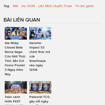
Tag:
MSI
msi 2026
Liên Minh Huyền Thoại
Tin tức game
BÀI LIÊN QUAN
Gia Nhập
Genshin
Closed Beta
Impact 7.0
Norse Saga:
chính thức mở
Cửu Giới Thức
cửa
Tỉnh, Săn DJI
Snezhnaya
Osmo Pocket
vào ngày
3 Ngay Hôm
12/08
Nay
Toàn cảnh
Palworld TCG
HoYo FEST
gây sốt ngày