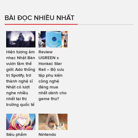
BÀI ĐỌC NHIỀU NHẤT
Hiện tượng âm
Review
nhạc Nhật Bản
UGREEN x
vươn tầm thế
Honkai: Star
giới: Ado thống
Rail – Bộ sưu
trị Spotify, trở
tập phụ kiện
thành nghệ sĩ
công nghệ
Nhật có lượt
đáng mua
nghe nhiều
nhất dành cho
nhất tại thị
game thủ?
trường quốc tế
Siêu phẩm
Nintendo