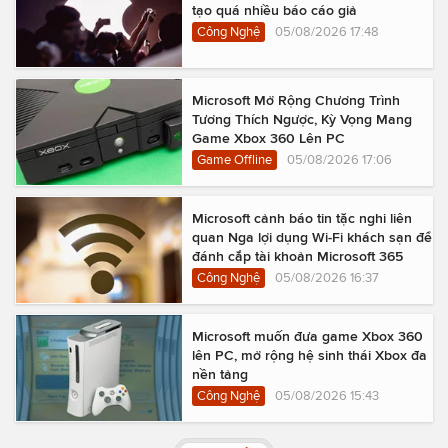
tạo quá nhiều báo cáo giả
Công Nghệ
05/08/2026 17:48
Microsoft Mở Rộng Chương Trình
Tương Thích Ngược, Kỳ Vọng Mang
Game Xbox 360 Lên PC
Game Offline
05/08/2026 17:06
Microsoft cảnh báo tin tặc nghi liên
quan Nga lợi dụng Wi-Fi khách sạn để
đánh cắp tài khoản Microsoft 365
Công Nghệ
05/08/2026 16:37
Microsoft muốn đưa game Xbox 360
lên PC, mở rộng hệ sinh thái Xbox đa
nền tảng
Công Nghệ
05/08/2026 15:43