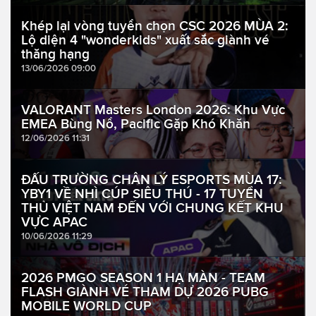
Khép lại vòng tuyển chọn CSC 2026 MÙA 2:
Lộ diện 4 "wonderkids" xuất sắc giành vé
thăng hạng
13/06/2026 09:00
VALORANT Masters London 2026: Khu Vực
EMEA Bùng Nổ, Pacific Gặp Khó Khăn
12/06/2026 11:31
ĐẤU TRƯỜNG CHÂN LÝ ESPORTS MÙA 17:
YBY1 VỀ NHÌ CÚP SIÊU THÚ - 17 TUYỂN
THỦ VIỆT NAM ĐẾN VỚI CHUNG KẾT KHU
VỰC APAC
10/06/2026 11:29
2026 PMGO SEASON 1 HẠ MÀN - TEAM
FLASH GIÀNH VÉ THAM DỰ 2026 PUBG
MOBILE WORLD CUP