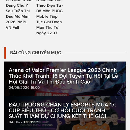
Đáng Chú Ý
Thao Điện Tử -
Sau Tuần Thi
Bộ Môn PUBG
Đấu Mở Màn
Mobile Tiếp
2026 PMPL
Tục Giai Đoạn
VN Fall
Mùa Thu Từ
Ngày 22.07
BÀI CÙNG CHUYÊN MỤC
Arena of Valor Premier League 2026 Chính
Thức Khởi Tranh: 16 Đội Tuyển Tụ Hội Tại Lễ
Hội Giải Trí Và Thi Đấu Đỉnh Cao
04/06/2026 16:00
ĐẤU TRƯỜNG CHÂN LÝ ESPORTS MÙA 17:
CÚP SIÊU THÚ - CƠ HỘI CUỐI TRANH
SUẤT THAM DỰ CHUNG KẾT THẾ GIỚI
04/06/2026 15:35