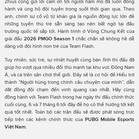
Zhius cũng gửi lời cảm ơn tới người hâm mộ đã luôn đồng
hành và ủng hộ đội tuyển trong suốt thời gian qua. Theo
anh, chính sự cổ vũ từ khán giả là nguồn động lực lớn để
những tuyển thủ trẻ sẵn sàng tạo nên bất ngờ tại đấu
trường quốc tế sắp tới. Hành trình ở Vòng Chung Kết của
giải đấu
2026 PMGO Season 1
chắc chắn sẽ không hề dễ
dàng với đội hình non trẻ của Team Flash.
Tuy nhiên, sức trẻ, sự nhiệt huyết cùng bản lĩnh thi đấu đã
giúp họ vượt qua nhiều đối thủ mạnh tại khu vực Đông Nam
Á, và cả trên sân chơi thế giới. Đây sẽ là cơ hội để Hiếu trở
thành “Người hùng trong chính câu chuyện của mình”, dẫn
dắt đồng đội chạm đến vinh quang cao nhất. Hãy cùng
đồng hành với Team Flash trong hai ngày thi đấu chính thức
cuối cùng, 6 và 7 tháng 6 tới đây để họ có thể hướng tới kết
quả tốt nhất. Toàn bộ các trận đấu sẽ được phát sóng trực
tiếp trên các kênh chính thức của
PUBG Mobile Esports
Việt Nam.