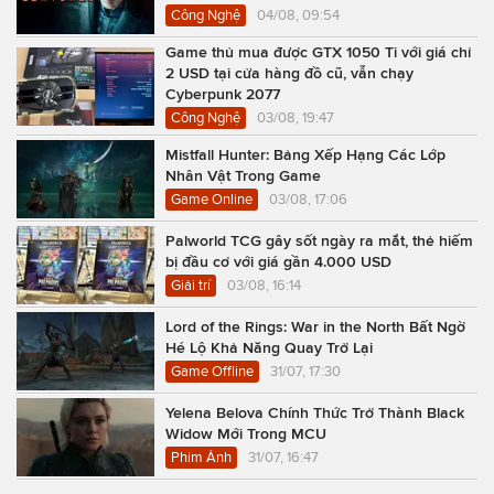
Công Nghệ
04/08, 09:54
Game thủ mua được GTX 1050 Ti với giá chỉ
2 USD tại cửa hàng đồ cũ, vẫn chạy
Cyberpunk 2077
Công Nghệ
03/08, 19:47
Mistfall Hunter: Bảng Xếp Hạng Các Lớp
Nhân Vật Trong Game
Game Online
03/08, 17:06
Palworld TCG gây sốt ngày ra mắt, thẻ hiếm
bị đầu cơ với giá gần 4.000 USD
Giải trí
03/08, 16:14
Lord of the Rings: War in the North Bất Ngờ
Hé Lộ Khả Năng Quay Trở Lại
Game Offline
31/07, 17:30
Yelena Belova Chính Thức Trở Thành Black
Widow Mới Trong MCU
Phim Ảnh
31/07, 16:47