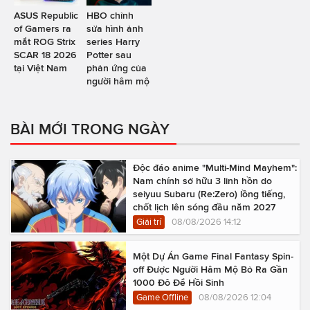
ASUS Republic
HBO chỉnh
of Gamers ra
sửa hình ảnh
mắt ROG Strix
series Harry
SCAR 18 2026
Potter sau
tại Việt Nam
phản ứng của
người hâm mộ
BÀI MỚI TRONG NGÀY
Độc đáo anime "Multi-Mind Mayhem":
Nam chính sở hữu 3 linh hồn do
seiyuu Subaru (Re:Zero) lồng tiếng,
chốt lịch lên sóng đầu năm 2027
Giải trí
08/08/2026 14:12
Một Dự Án Game Final Fantasy Spin-
off Được Người Hâm Mộ Bỏ Ra Gần
1000 Đô Để Hồi Sinh
Game Offline
08/08/2026 12:04