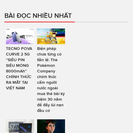
BÀI ĐỌC NHIỀU NHẤT
TECNO POVA
Biện pháp
CURVE 2 5G
chưa từng có
“SIÊU PIN
tiền lệ: The
SIÊU MỎNG
Pokémon
8000mAh”
Company
CHÍNH THỨC
chính thức
RA MẮT TẠI
cấm người
VIỆT NAM
nước ngoài
mua thẻ bài kỷ
niệm 30 năm
để đẩy lùi nạn
đầu cơ