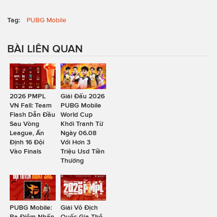
Tag:
PUBG Mobile
BÀI LIÊN QUAN
2026 PMPL
Giải Đấu 2026
VN Fall: Team
PUBG Mobile
Flash Dẫn Đầu
World Cup
Sau Vòng
Khởi Tranh Từ
League, Ấn
Ngày 06.08
Định 16 Đội
Với Hơn 3
Vào Finals
Triệu Usd Tiền
Thưởng
PUBG Mobile:
Giải Vô Địch
Ba Điểm Nhấn
Quốc Gia Thể