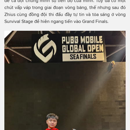
để cả đội chứng minh sự tiến bộ của mình. Tuy đã có một
chút vấp váp trong giai đoạn vòng bảng, thế nhưng sau đó
Zhius cùng đồng đội thi đấu đầy tự tin và tỏa sáng ở vòng
Survival Stage để hiên ngang tiến vào Grand Finals.