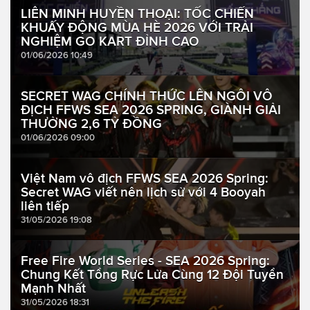
LIÊN MINH HUYỀN THOẠI: TỐC CHIẾN
KHUẤY ĐỘNG MÙA HÈ 2026 VỚI TRẢI
NGHIỆM GO KART ĐỈNH CAO
01/06/2026 10:49
SECRET WAG CHÍNH THỨC LÊN NGÔI VÔ
ĐỊCH FFWS SEA 2026 SPRING, GIÀNH GIẢI
THƯỞNG 2,6 TỶ ĐỒNG
01/06/2026 09:00
Việt Nam vô địch FFWS SEA 2026 Spring:
Secret WAG viết nên lịch sử với 4 Booyah
liên tiếp
31/05/2026 19:08
Free Fire World Series - SEA 2026 Spring:
Chung Kết Tổng Rực Lửa Cùng 12 Đội Tuyển
Mạnh Nhất
31/05/2026 18:31