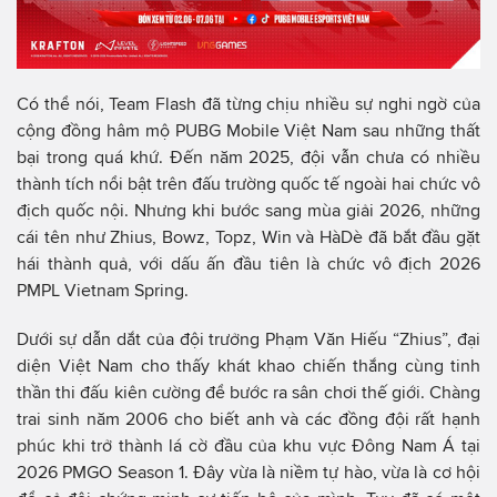
Có thể nói, Team Flash đã từng chịu nhiều sự nghi ngờ của
cộng đồng hâm mộ PUBG Mobile Việt Nam sau những thất
bại trong quá khứ. Đến năm 2025, đội vẫn chưa có nhiều
thành tích nổi bật trên đấu trường quốc tế ngoài hai chức vô
địch quốc nội. Nhưng khi bước sang mùa giải 2026, những
cái tên như Zhius, Bowz, Topz, Win và HàDè đã bắt đầu gặt
hái thành quả, với dấu ấn đầu tiên là chức vô địch 2026
PMPL Vietnam Spring.
Dưới sự dẫn dắt của đội trưởng Phạm Văn Hiếu “Zhius”, đại
diện Việt Nam cho thấy khát khao chiến thắng cùng tinh
thần thi đấu kiên cường để bước ra sân chơi thế giới. Chàng
trai sinh năm 2006 cho biết anh và các đồng đội rất hạnh
phúc khi trở thành lá cờ đầu của khu vực Đông Nam Á tại
2026 PMGO Season 1. Đây vừa là niềm tự hào, vừa là cơ hội