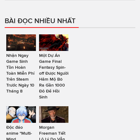
BÀI ĐỌC NHIỀU NHẤT
Nhận Ngay
Một Dự Án
Game Sinh
Game Final
Tồn Hoàn
Fantasy Spin-
Toàn Miễn Phí
off Được Người
Trên Steam
Hâm Mộ Bỏ
Trước Ngày 10
Ra Gần 1000
Tháng 8
Đô Để Hồi
Sinh
Độc đáo
Morgan
anime "Multi-
Freeman Tiết
Mind
Lộ Lý Do Vẫn