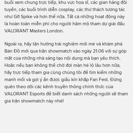
buổi xem chung trực tiếp, khu vực họa sĩ, các gian hàng đội
tuyển, các buổi trình diễn cosplay, các thử thách tương tác
như Gỡ Spike và hơn thế nữa. Tất cả những hoạt động này
là hoàn toàn miễn phí cho người hâm mộ tham dự giải đấu
VALORANT Masters London.
Ngoài ra, hãy tận hưởng trải nghiệm mới mẻ và khám phá
Bản Đồ mới qua trận showmatch vào ngày 21.06 với sự góp
mặt của những nhà sáng tạo nội dung mà bạn yêu thích.
Hoặc nếu bạn không thể chờ đợi màn hé lộ lâu hơn nữa,
hãy trực tiếp tham gia cùng chúng tôi để tìm kiếm những
manh mối và gợi ý ẩn được giấu kín khắp Fan Fest. Đừng
quên theo dõi các kênh truyền thông chính thức của
VALORANT Esports để biết danh sách những người sẽ tham
gia trận showmatch này nhé!