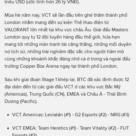
triệu USD (ước tính hơn 26 tỷ VNĐ).
Mùa hè năm nay, VCT sẽ lần đầu tiên ghé thăm thành phố
London nhằm mang đến sự kiện Thể thao điện tử
VALORANT lớn nhất tại khu vực châu Âu. Giải đấu Masters
London quy tụ 12 đội tuyển hàng đầu thế giới, hứa hẹn
mang tới những màn tranh tài căng thẳng, những mối duyên
nợ lịch sử, những trải nghiệm đặc sắc cho người hâm mộ
cùng những khoảnh khắc đáng nhớ cả ở trong và ngoài đấu
trường Copper Box Arena ngay tại thành phố London.
Sau khi giai đoạn Stage 1 khép lại, BTC đã xác định được 12
đại diện đến từ các giải đấu VCT ở các khu vực Bắc Mỹ
(Americas), Trung Quốc (CN), EMEA và Châu Á - Thái Bình
Dương (Pacific).
VCT Americas: Leviatán (#1) - G2 Esports (#2) - NRG (#3)
VCT EMEA: Team Heretics (#1) - Team Vitality (#2) - FUT
Esports (#3)