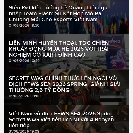
Siêu Đại kiện tướng Lê Quang Liêm gia
nhập Team Flash: Sự Kết Hợp Mở Ra
Chương Mới Cho Esports Việt Nam
01/06/2026 19:30
LIÊN MINH HUYỀN THOẠI: TỐC CHIẾN
KHUẤY ĐỘNG MÙA HÈ 2026 VỚI TRẢI
NGHIỆM GO KART ĐỈNH CAO
01/06/2026 10:49
SECRET WAG CHÍNH THỨC LÊN NGÔI VÔ
ĐỊCH FFWS SEA 2026 SPRING, GIÀNH GIẢI
THƯỞNG 2,6 TỶ ĐỒNG
01/06/2026 09:00
Việt Nam vô địch FFWS SEA 2026 Spring:
Secret WAG viết nên lịch sử với 4 Booyah
liên tiếp
31/05/2026 19:08