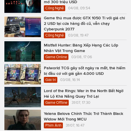
mở 300 triệu USD
Công Nghệ
04/08, 09:54
Game thủ mua được GTX 1050 Ti với giá chỉ
2 USD tại cửa hàng đồ cũ, vẫn chạy
Cyberpunk 2077
Công Nghệ
03/08, 19:47
Mistfall Hunter: Bảng Xếp Hạng Các Lớp
Nhân Vật Trong Game
Game Online
03/08, 17:06
Palworld TCG gây sốt ngày ra mắt, thẻ hiếm
bị đầu cơ với giá gần 4.000 USD
Giải trí
03/08, 16:14
Lord of the Rings: War in the North Bất Ngờ
Hé Lộ Khả Năng Quay Trở Lại
Game Offline
31/07, 17:30
Yelena Belova Chính Thức Trở Thành Black
Widow Mới Trong MCU
Phim Ảnh
31/07, 16:47