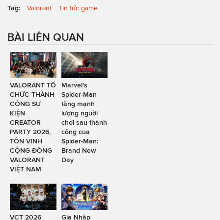
Tag:
Valorant
Tin tức game
BÀI LIÊN QUAN
VALORANT TỔ
Marvel's
CHỨC THÀNH
Spider-Man
CÔNG SỰ
tăng mạnh
KIỆN
lượng người
CREATOR
chơi sau thành
PARTY 2026,
công của
TÔN VINH
Spider-Man:
CỘNG ĐỒNG
Brand New
VALORANT
Day
VIỆT NAM
VCT 2026
Gia Nhập