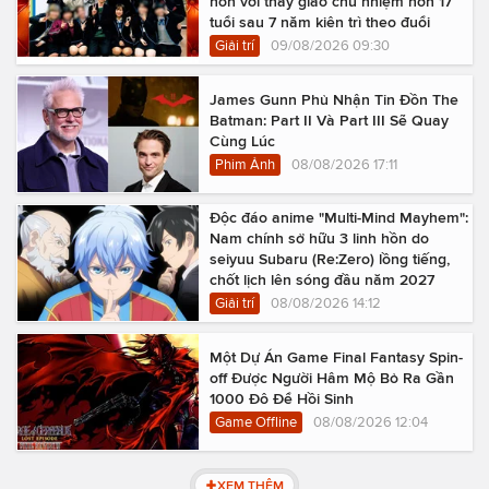
hôn với thầy giáo chủ nhiệm hơn 17
tuổi sau 7 năm kiên trì theo đuổi
Giải trí
09/08/2026 09:30
James Gunn Phủ Nhận Tin Đồn The
Batman: Part II Và Part III Sẽ Quay
Cùng Lúc
Phim Ảnh
08/08/2026 17:11
Độc đáo anime "Multi-Mind Mayhem":
Nam chính sở hữu 3 linh hồn do
seiyuu Subaru (Re:Zero) lồng tiếng,
chốt lịch lên sóng đầu năm 2027
Giải trí
08/08/2026 14:12
Một Dự Án Game Final Fantasy Spin-
off Được Người Hâm Mộ Bỏ Ra Gần
1000 Đô Để Hồi Sinh
Game Offline
08/08/2026 12:04
XEM THÊM