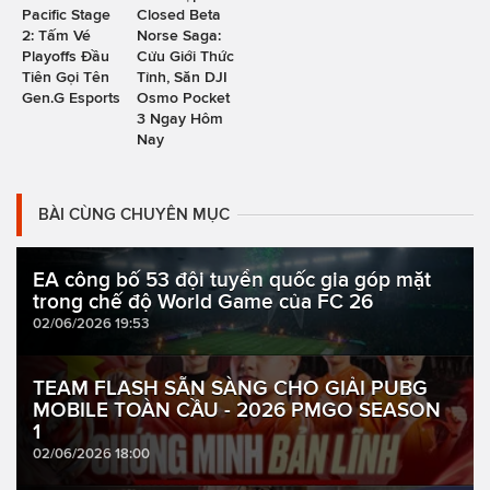
Pacific Stage
Closed Beta
2: Tấm Vé
Norse Saga:
Playoffs Đầu
Cửu Giới Thức
Tiên Gọi Tên
Tỉnh, Săn DJI
Gen.G Esports
Osmo Pocket
3 Ngay Hôm
Nay
BÀI CÙNG CHUYÊN MỤC
EA công bố 53 đội tuyển quốc gia góp mặt
trong chế độ World Game của FC 26
02/06/2026 19:53
TEAM FLASH SẴN SÀNG CHO GIẢI PUBG
MOBILE TOÀN CẦU - 2026 PMGO SEASON
1
02/06/2026 18:00