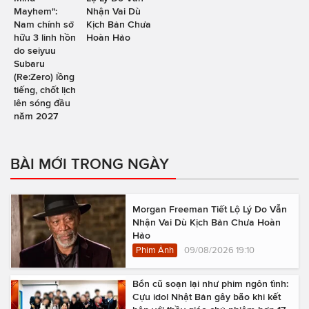
Mayhem":
Nhận Vai Dù
Nam chính sở
Kịch Bản Chưa
hữu 3 linh hồn
Hoàn Hảo
do seiyuu
Subaru
(Re:Zero) lồng
tiếng, chốt lịch
lên sóng đầu
năm 2027
BÀI MỚI TRONG NGÀY
Morgan Freeman Tiết Lộ Lý Do Vẫn
Nhận Vai Dù Kịch Bản Chưa Hoàn
Hảo
Phim Ảnh
09/08/2026 19:10
Bổn cũ soạn lại như phim ngôn tình:
Cựu idol Nhật Bản gây bão khi kết