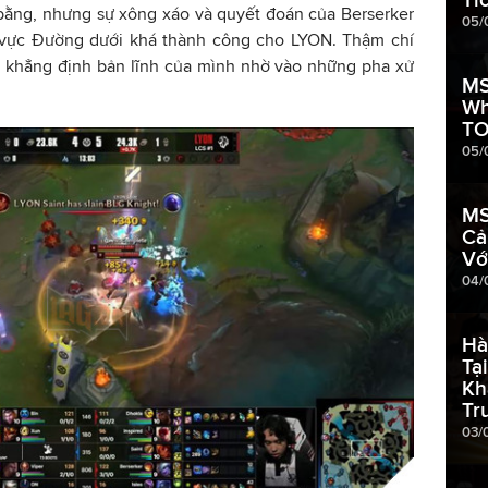
 bằng, nhưng sự xông xáo và quyết đoán của Berserker
05/
u vực Đường dưới khá thành công cho LYON. Thậm chí
ã khẳng định bản lĩnh của mình nhờ vào những pha xử
MS
Wh
TO
05/
MS
Cả
Vớ
04/
Hà
Tạ
Kh
Tr
03/