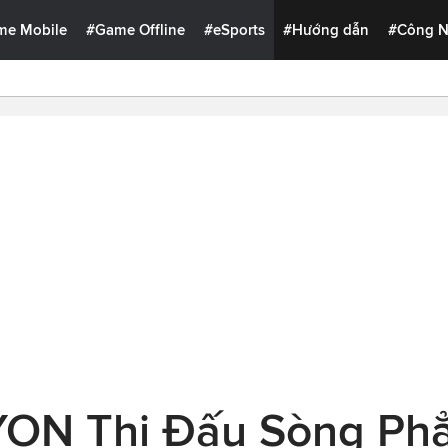
me Mobile
#Game Offline
#eSports
#Hướng dẫn
#Công 
YON Thi Đấu Sòng Ph