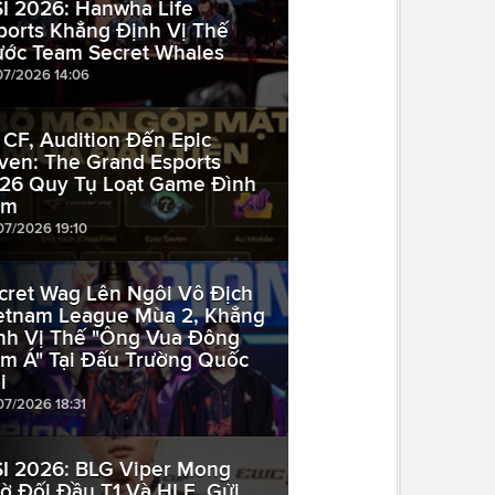
I 2026: Hanwha Life
ports Khẳng Định Vị Thế
ước Team Secret Whales
07/2026 14:06
 CF, Audition Đến Epic
ven: The Grand Esports
26 Quy Tụ Loạt Game Đình
ám
07/2026 19:10
cret Wag Lên Ngôi Vô Địch
etnam League Mùa 2, Khẳng
nh Vị Thế "Ông Vua Đông
m Á" Tại Đấu Trường Quốc
i
07/2026 18:31
I 2026: BLG Viper Mong
ờ Đối Đầu T1 Và HLE, Gửi