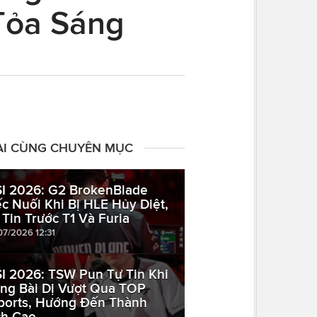
 Tỏa Sáng
ÀI CÙNG CHUYÊN MỤC
I 2026: G2 BrokenBlade
ếc Nuối Khi Bị HLE Hủy Diệt,
 Tin Trước T1 Và Furia
07/2026 12:31
I 2026: TSW Pun Tự Tin Khi
ng Bài Dị Vượt Qua TOP
ports, Hướng Đến Thành
ch Cao