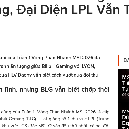
ing, Đại Diện LPL Vẫn
uối của Tuần 1 Vòng Phân Nhánh MSI 2026 đã
B
anh ấn tượng giữa Bilibili Gaming với LYON,
ủa HLV Daeny vẫn biết cách vượt qua đối thủ
MS
Ti
 lĩnh, nhưng BLG vẫn biết chớp thời
Tự
06/
MS
 cùng của Tuần 1, Vòng Phân Nhánh MSI 2026 là cặp
Dù
ibili Gaming (BLG) - Hạt giống số 1 khu vực LPL (Trung
Es
1 khu vực LCS (Bắc Mỹ). Ở ván đấu thứ nhất, cả hai đội
Tí