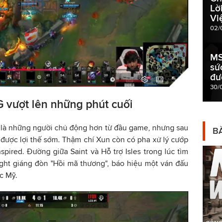
Lờ
Vi
02/
MS
sứ
đư
30/
G vượt lên những phút cuối
là những người chủ động hơn từ đầu game, nhưng sau
BÀ
ó được lợi thế sớm. Thậm chí Xun còn có pha xử lý cướp
spired. Đường giữa Saint và Hỗ trợ Isles trong lúc tìm
ight giáng đòn "Hồi mã thương", báo hiệu một ván đấu
c Mỹ.