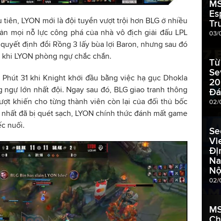
MS
Es
 tiên, LYON mới là đội tuyển vượt trội hơn BLG ở nhiều
Tr
cản mọi nỗ lực công phá của nhà vô địch giải đấu LPL
03/
 quyết định đổi Rồng 3 lấy bùa lợi Baron, nhưng sau đó
 khi LYON phòng ngự chắc chắn.
Từ
Se
o Phút 31 khi Knight khởi đầu bằng việc hạ gục Dhokla
20
 ngự lớn nhất đội. Ngay sau đó, BLG giao tranh thông
Đ
ượt khiến cho từng thành viên còn lại của đối thủ bốc
02/
y nhất đã bị quét sạch, LYON chính thức đánh mất game
c nuối.
Se
Vi
Đị
Na
Nộ
02/
MS
Ch