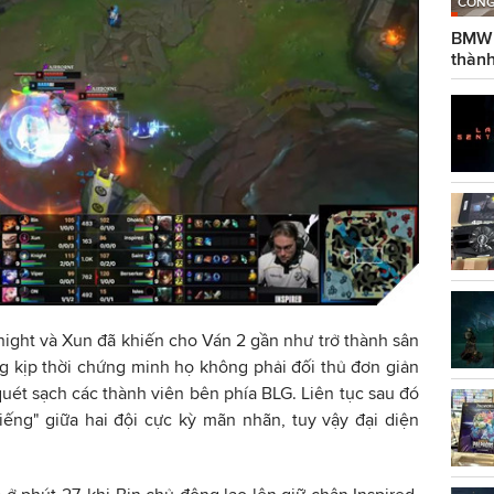
CÔNG
BMW g
thành
ight và Xun đã khiến cho Ván 2 gần như trở thành sân
 kịp thời chứng minh họ không phải đối thủ đơn giản
quét sạch các thành viên bên phía BLG. Liên tục sau đó
ếng" giữa hai đội cực kỳ mãn nhãn, tuy vậy đại diện