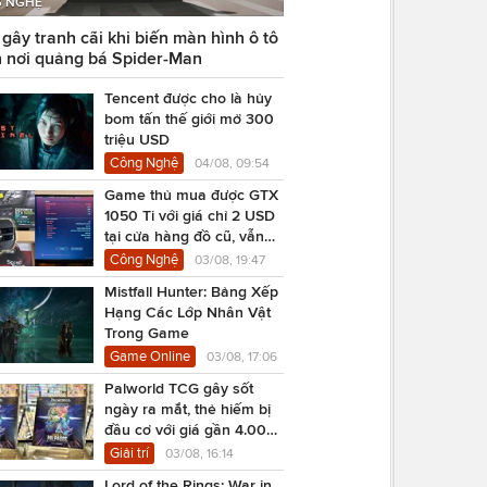
 NGHỆ
ây tranh cãi khi biến màn hình ô tô
 nơi quảng bá Spider-Man
Tencent được cho là hủy
bom tấn thế giới mở 300
triệu USD
Công Nghệ
04/08, 09:54
Game thủ mua được GTX
1050 Ti với giá chỉ 2 USD
tại cửa hàng đồ cũ, vẫn
chạy Cyberpunk 2077
Công Nghệ
03/08, 19:47
Mistfall Hunter: Bảng Xếp
Hạng Các Lớp Nhân Vật
Trong Game
Game Online
03/08, 17:06
Palworld TCG gây sốt
ngày ra mắt, thẻ hiếm bị
đầu cơ với giá gần 4.000
USD
Giải trí
03/08, 16:14
Lord of the Rings: War in