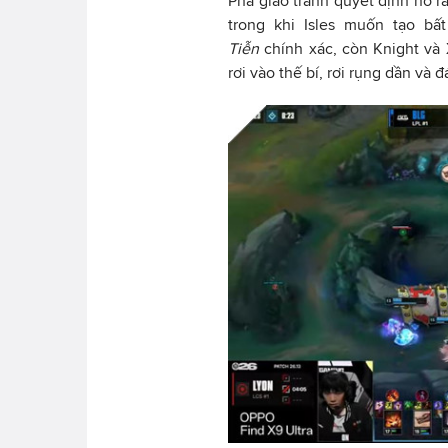
Pha giao tranh quyết định nổ ra
trong khi Isles muốn tạo b
Tiễn
chính xác, còn Knight và
rơi vào thế bí, rơi rụng dần và 