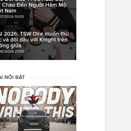
i Chào Đến Người Hâm Mộ
ệt Nam
07/2026 10:05
I 2026: TSW Dire muốn thử
c và đối đầu với Knight trên
ờng giữa
06/2026 21:00
I NỔI BẬT