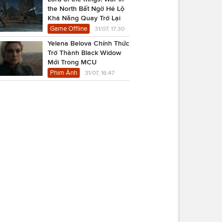
the North Bất Ngờ Hé Lộ
Khả Năng Quay Trở Lại
Game Offline
31/07, 17:30
Yelena Belova Chính Thức
Trở Thành Black Widow
Mới Trong MCU
Phim Ảnh
31/07, 16:47