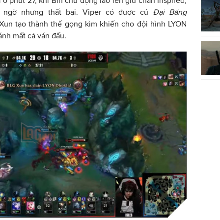
 ở phút 27, khi Bin chủ động lao lên giữ chân Inspired,
ất ngờ nhưng thất bại. Viper có được cú
Đại Băng
 Xun tạo thành thế gọng kìm khiến cho đội hình LYON
đánh mất cả ván đấu.