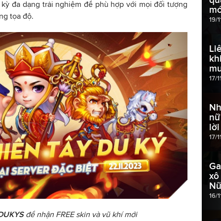
 kỳ đa dạng trải nghiệm để phù hợp với mọi đối tượng
mớ
ng tọa độ.
19/1
Li
kh
mu
17/1
Nh
nữ
lờ
17/1
Ga
xô
Nữ
16/
DUKYS
để nhận FREE skin và vũ khí mới