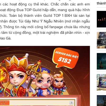
thành
ến các hoạt động cụ thể khác. Chắc chắn các anh em
 hoạt động Đua TOP Guild hấp dẫn, mang quà hậu hĩnh
hức. Toàn bộ thành viên Guild TOP 1 BXH tài sản tại
ẽ nhận được Túi Gậy Như Ý Ngẫu Nhiên (mở nhận ngẫu
). Thông tin này mới công bố fanpage chưa lâu nhưng
 tâm từ cộng đồng, một trải nghiệm đã phần nhìn - xịn
Đảo Gà.