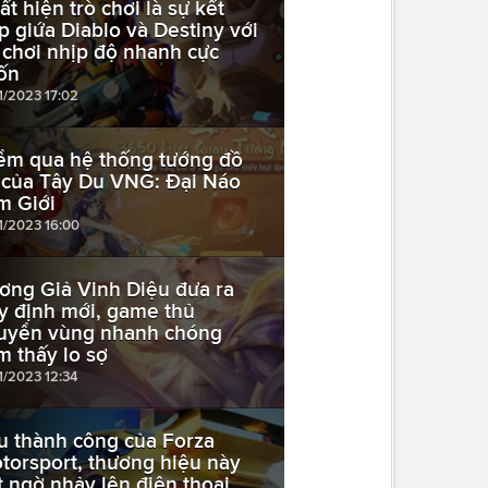
ất hiện trò chơi là sự kết
p giứa Diablo và Destiny với
i chơi nhịp độ nhanh cực
ốn
1/2023 17:02
ểm qua hệ thống tướng đồ
 của Tây Du VNG: Đại Náo
m Giới
11/2023 16:00
ơng Giả Vinh Diệu đưa ra
y định mới, game thủ
uyển vùng nhanh chóng
m thấy lo sợ
1/2023 12:34
u thành công của Forza
torsport, thương hiệu này
t ngờ nhảy lên điện thoại