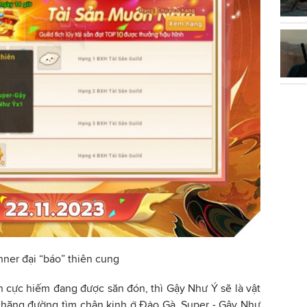
ner đại “báo” thiên cung
 cực hiếm đang được săn đón, thì Gậy Như Ý sẽ là vật
 chặng đường tìm chân kinh ở Đảo Gà. Super - Gậy Như