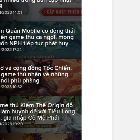
i
1/2023 14:01
ên Quân Mobile có động thái
iến game thủ ca ngợi, mong
ốn NPH tiếp tục phát huy
1/2023 17:34
ờ vả cộng đồng Tốc Chiến,
 game thủ nhận về những
i nói phũ phàng
1/2023 10:32
me thủ Kiếm Thế Origin đổ
 làm huynh đệ với Tiểu Long
, gia nhập Cổ Mộ Phái
11/2023 19:20