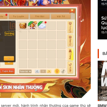
15/
Sử
Qu
lụ
15/1
BÀ
CÔNG
i server mới, hành trình nhận thưởng của game thủ sẽ
BMW g