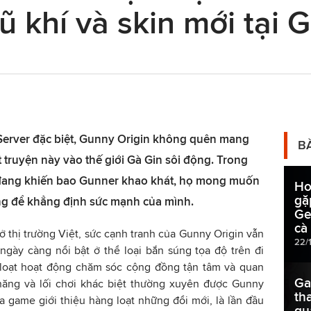
 khí và skin mới tại 
Server đặc biệt, Gunny Origin không quên mang
B
 truyện này vào thế giới Gà Gin sôi động. Trong
 đang khiến bao Gunner khao khát, họ mong muốn
Ho
gặ
ợng để khẳng định sức mạnh của mình.
Ge
cà
ở thị trường Việt, sức cạnh tranh của Gunny Origin vẫn
22/
ngày càng nổi bật ở thể loại bắn súng tọa độ trên đi
loạt hoạt động chăm sóc cộng đồng tận tâm và quan
Ga
 năng và lối chơi khác biệt thường xuyên được Gunny
th
ựa game giới thiệu hàng loạt những đổi mới, là lần đầu
qu