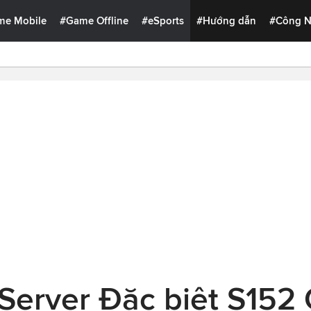
me Mobile
#Game Offline
#eSports
#Hướng dẫn
#Công 
 Server Đặc biệt S152