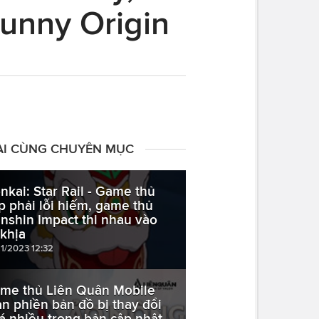
Gunny Origin
ÀI CÙNG CHUYÊN MỤC
nkai: Star Rail - Game thủ
p phải lỗi hiếm, game thủ
nshin Impact thi nhau vào
 khịa
11/2023 12:32
me thủ Liên Quân Mobile
an phiền bản đồ bị thay đổi
á nhiều trong bản cập nhật