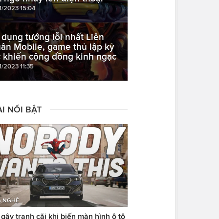
11/2023 15:04
 dụng tướng lỗi nhất Liên
ân Mobile, game thủ lập kỷ
c khiến cộng đồng kinh ngạc
1/2023 11:35
I NỔI BẬT
 NGHỆ
ây tranh cãi khi biến màn hình ô tô