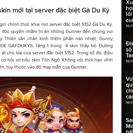
Xu
hợ
skin mới tại server đặc biệt Gà Du Ký
lố
cu
in chính thức khai mở server đặc biệt S152 Gà Du Ký,
16/1
ợi độc quyền nhằm tri ân những Gunner đến chung vui
y Thiên săn chân kinh thêm phần náo nhiệt, Gunny
Đi
CODE GAFDUKYS, tặng 1 trong 4 skin thầy trò Đường
sộ
át chủ bài của server đặc biệt S152. Trong số đó, điều
Ta
 cơ hội sở hữu skin Tôn Ngộ Không với thời hạn vĩnh
16/
iên, tùy thuộc vào độ may mắn của Gunner.
Vư
qu
ch
cả
16/1
Sa
Mo
bấ