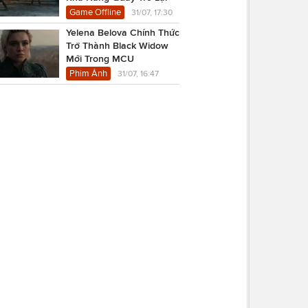
Game Offline
31/07, 17:30
Yelena Belova Chính Thức
Trở Thành Black Widow
Mới Trong MCU
Phim Ảnh
31/07, 16:47