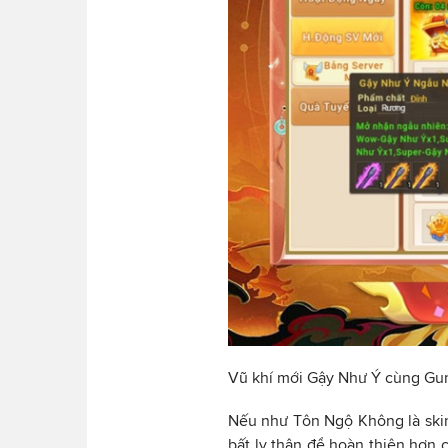
Vũ khí mới Gậy Như Ý cùng Gun
Nếu như Tôn Ngộ Không là skin
bất ly thân để hoàn thiện hơn