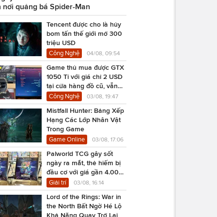
 nơi quảng bá Spider-Man
Tencent được cho là hủy
bom tấn thế giới mở 300
triệu USD
Công Nghệ
04/08, 09:54
Game thủ mua được GTX
1050 Ti với giá chỉ 2 USD
tại cửa hàng đồ cũ, vẫn
chạy Cyberpunk 2077
Công Nghệ
03/08, 19:47
Mistfall Hunter: Bảng Xếp
Hạng Các Lớp Nhân Vật
Trong Game
Game Online
03/08, 17:06
Palworld TCG gây sốt
ngày ra mắt, thẻ hiếm bị
đầu cơ với giá gần 4.000
USD
Giải trí
03/08, 16:14
Lord of the Rings: War in
the North Bất Ngờ Hé Lộ
Khả Năng Quay Trở Lại