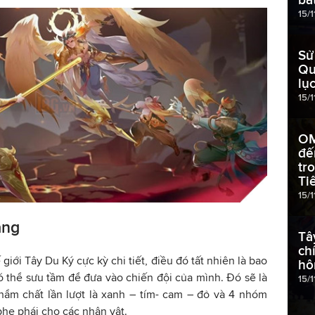
15/
Sử
Qu
lụ
15/1
OM
đế
tr
Ti
15/1
ạng
Tâ
ch
giới Tây Du Ký cực kỳ chi tiết, điều đó tất nhiên là bao
hô
 thể sưu tầm để đưa vào chiến đội của mình. Đó sẽ là
15/
hẩm chất lần lượt là xanh – tím- cam – đỏ và 4 nhóm
he phái cho các nhân vật.