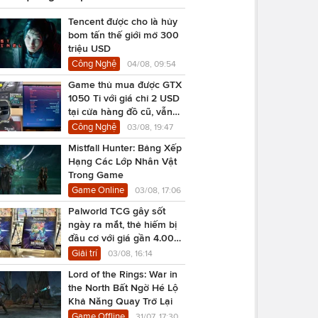
Tencent được cho là hủy
bom tấn thế giới mở 300
triệu USD
Công Nghệ
04/08, 09:54
Game thủ mua được GTX
1050 Ti với giá chỉ 2 USD
tại cửa hàng đồ cũ, vẫn
chạy Cyberpunk 2077
Công Nghệ
03/08, 19:47
Mistfall Hunter: Bảng Xếp
Hạng Các Lớp Nhân Vật
Trong Game
Game Online
03/08, 17:06
Palworld TCG gây sốt
ngày ra mắt, thẻ hiếm bị
đầu cơ với giá gần 4.000
USD
Giải trí
03/08, 16:14
Lord of the Rings: War in
the North Bất Ngờ Hé Lộ
Khả Năng Quay Trở Lại
Game Offline
31/07, 17:30