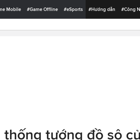
me Mobile
#Game Offline
#eSports
#Hướng dẫn
#Công 
 thống tướng đồ sộ c