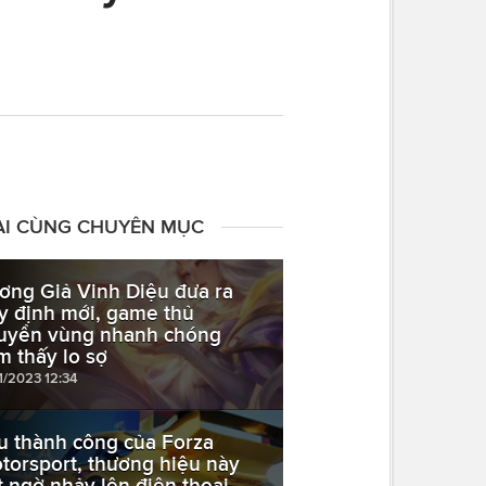
ÀI CÙNG CHUYÊN MỤC
ơng Giả Vinh Diệu đưa ra
y định mới, game thủ
uyển vùng nhanh chóng
m thấy lo sợ
1/2023 12:34
u thành công của Forza
torsport, thương hiệu này
t ngờ nhảy lên điện thoại