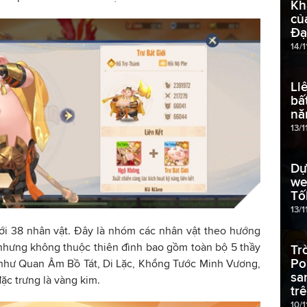
Kh
củ
Đạ
14/1
Li
bấ
nă
13/1
Dự
we
Tố
13/1
ới 38 nhân vật. Đây là nhóm các nhân vật theo hướng
 nhưng không thuộc thiên đình bao gồm toàn bộ 5 thầy
Tr
Po
 như Quan Âm Bồ Tát, Di Lặc, Khổng Tước Minh Vương,
sa
c trưng là vàng kim.
tr
10/