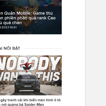
ên Quân Mobile: Game thủ
an phiền phần quà rank Cao
ủ quá chán
1/2023 16:41
I NỔI BẬT
 NGHỆ
ây tranh cãi khi biến màn hình ô tô
 nơi quảng bá Spider-Man