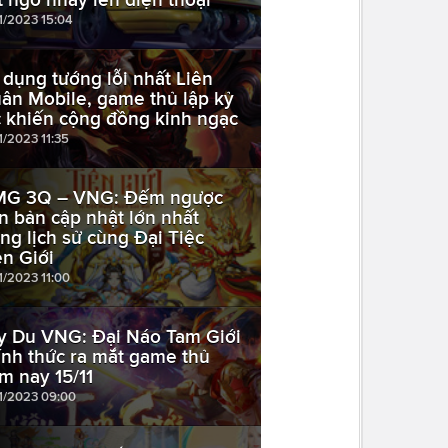
11/2023 15:04
 dụng tướng lỗi nhất Liên
ân Mobile, game thủ lập kỷ
c khiến cộng đồng kinh ngạc
1/2023 11:35
G 3Q – VNG: Đếm ngược
n bản cập nhật lớn nhất
ong lịch sử cùng Đại Tiệc
ên Giới
1/2023 11:00
y Du VNG: Đại Náo Tam Giới
ính thức ra mắt game thủ
m nay 15/11
11/2023 09:00