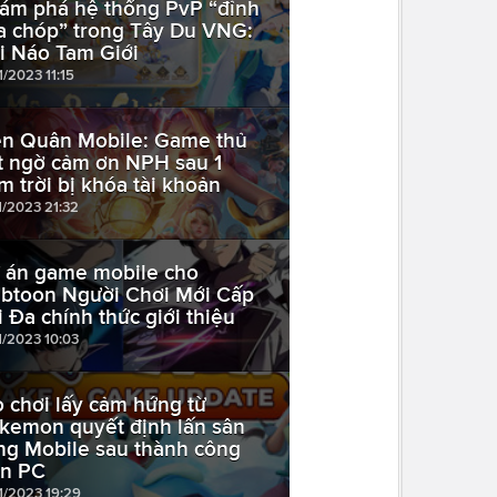
ám phá hệ thống PvP “đỉnh
a chóp” trong Tây Du VNG:
i Náo Tam Giới
1/2023 11:15
ên Quân Mobile: Game thủ
t ngờ cảm ơn NPH sau 1
m trời bị khóa tài khoản
1/2023 21:32
 án game mobile cho
btoon Người Chơi Mới Cấp
i Đa chính thức giới thiệu
1/2023 10:03
ò chơi lấy cảm hứng từ
kemon quyết định lấn sân
ng Mobile sau thành công
ên PC
11/2023 19:29