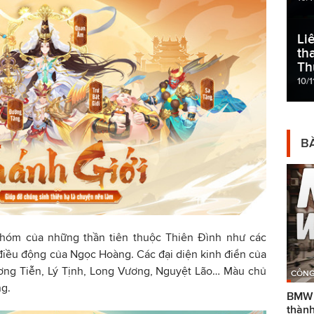
Li
th
Th
10/1
BÀ
 nhóm của những thần tiên thuộc Thiên Đình như các
 điều động của Ngọc Hoàng. Các đại diện kinh điển của
ơng Tiễn, Lý Tịnh, Long Vương, Nguyệt Lão… Màu chủ
CÔNG
g.
BMW g
thành