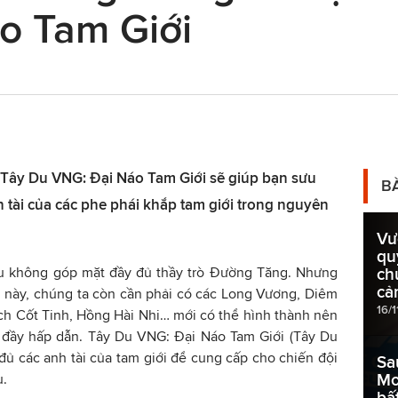
o Tam Giới
Tây Du VNG: Đại Náo Tam Giới sẽ giúp bạn sưu
B
tài của các phe phái khắp tam giới trong nguyên
Vư
qu
ếu không góp mặt đầy đủ thầy trò Đường Tăng. Nhưng
ch
cả
 này, chúng ta còn cần phải có các Long Vương, Diêm
16/1
ch Cốt Tinh, Hồng Hài Nhi… mới có thể hình thành nên
đầy hấp dẫn. Tây Du VNG: Đại Náo Tam Giới (Tây Du
ủ các anh tài của tam giới để cung cấp cho chiến đội
Sa
Mo
u.
bấ