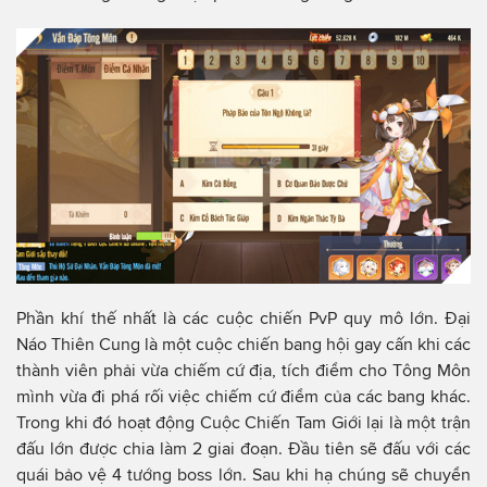
Phần khí thế nhất là các cuộc chiến PvP quy mô lớn. Đại
Náo Thiên Cung là một cuộc chiến bang hội gay cấn khi các
thành viên phải vừa chiếm cứ địa, tích điểm cho Tông Môn
mình vừa đi phá rối việc chiếm cứ điểm của các bang khác.
Trong khi đó hoạt động Cuộc Chiến Tam Giới lại là một trận
đấu lớn được chia làm 2 giai đoạn. Đầu tiên sẽ đấu với các
quái bảo vệ 4 tướng boss lớn. Sau khi hạ chúng sẽ chuyển