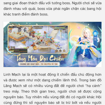
sang giai đoạn thách đấu với tướng boss. Người chơi sẽ vừa
đánh nhau với quái, boss vừa phải ngăn chặn các bang hội
khác tranh điểm đánh boss.
Linh Mạch lại là một hoạt động ít chiến đấu chủ động hơn
và được xem như một dạng chiếm lãnh thổ. Trong bản đồ
Lăng Mạch sẽ có nhiều vùng đất để người chơi “hạ cánh”
treo máy. Theo thời gian treo, người chơi sẽ được cộng
nguyên bảo. Tuy nhiên nếu vùng đất đó có người khác Hội
cùng đứng thì số nguyên bảo sẽ bị trừ bớt và nếu người