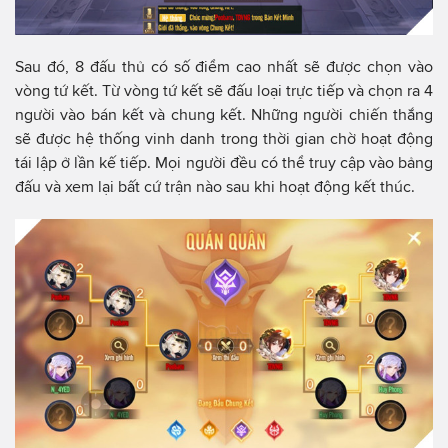
Sau đó, 8 đấu thủ có số điểm cao nhất sẽ được chọn vào
vòng tứ kết. Từ vòng tứ kết sẽ đấu loại trực tiếp và chọn ra 4
người vào bán kết và chung kết. Những người chiến thắng
sẽ được hệ thống vinh danh trong thời gian chờ hoạt động
tái lập ở lần kế tiếp. Mọi người đều có thể truy cập vào bảng
đấu và xem lại bất cứ trận nào sau khi hoạt động kết thúc.