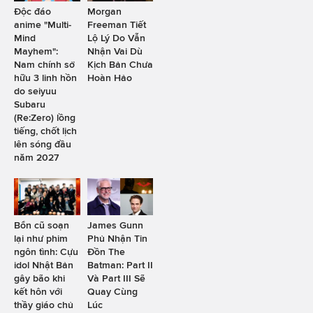
Độc đáo
Morgan
anime "Multi-
Freeman Tiết
Mind
Lộ Lý Do Vẫn
Mayhem":
Nhận Vai Dù
Nam chính sở
Kịch Bản Chưa
hữu 3 linh hồn
Hoàn Hảo
do seiyuu
Subaru
(Re:Zero) lồng
tiếng, chốt lịch
lên sóng đầu
năm 2027
Bổn cũ soạn
James Gunn
lại như phim
Phủ Nhận Tin
ngôn tình: Cựu
Đồn The
idol Nhật Bản
Batman: Part II
gây bão khi
Và Part III Sẽ
kết hôn với
Quay Cùng
thầy giáo chủ
Lúc