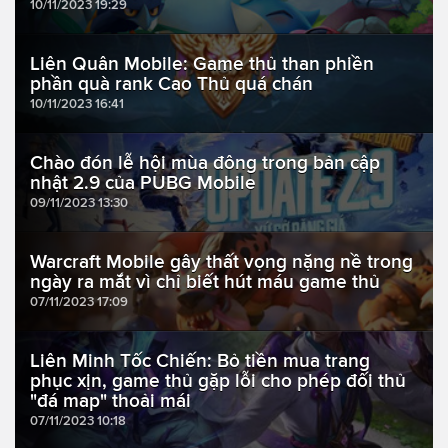
10/11/2023 19:29
Liên Quân Mobile: Game thủ than phiền
phần quà rank Cao Thủ quá chán
10/11/2023 16:41
Chào đón lễ hội mùa đông trong bản cập
nhật 2.9 của PUBG Mobile
09/11/2023 13:30
Warcraft Mobile gây thất vọng nặng nề trong
ngày ra mắt vì chỉ biết hút máu game thủ
07/11/2023 17:09
Liên Minh Tốc Chiến: Bỏ tiền mua trang
phục xịn, game thủ gặp lỗi cho phép đối thủ
"đá map" thoải mái
07/11/2023 10:18