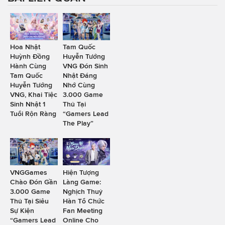
Hoa Nhật
Tam Quốc
Huỳnh Đồng
Huyễn Tướng
Hành Cùng
VNG Đón Sinh
Tam Quốc
Nhật Đáng
Huyễn Tướng
Nhớ Cùng
VNG, Khai Tiệc
3.000 Game
Sinh Nhật 1
Thủ Tại
Tuổi Rộn Ràng
“Gamers Lead
The Play”
VNGGames
Hiện Tượng
Chào Đón Gần
Làng Game:
3.000 Game
Nghịch Thuỷ
Thủ Tại Siêu
Hàn Tổ Chức
Sự Kiện
Fan Meeting
“Gamers Lead
Online Cho