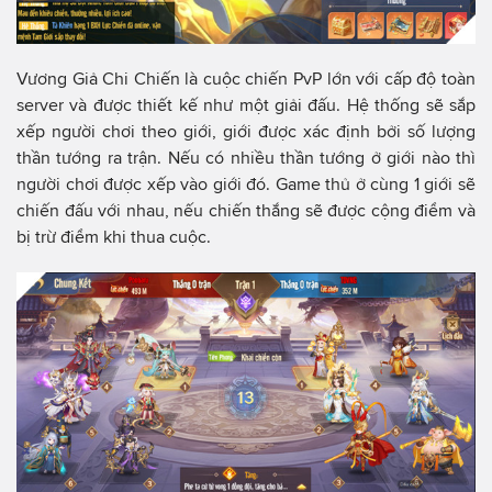
Vương Giả Chi Chiến là cuộc chiến PvP lớn với cấp độ toàn
server và được thiết kế như một giải đấu. Hệ thống sẽ sắp
xếp người chơi theo giới, giới được xác định bởi số lượng
thần tướng ra trận. Nếu có nhiều thần tướng ở giới nào thì
người chơi được xếp vào giới đó. Game thủ ở cùng 1 giới sẽ
chiến đấu với nhau, nếu chiến thắng sẽ được cộng điểm và
bị trừ điểm khi thua cuộc.