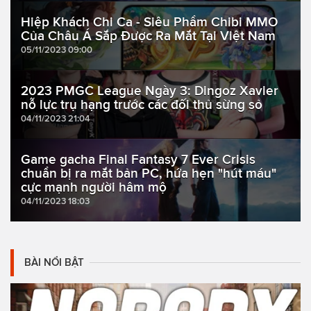
Hiệp Khách Chi Ca - Siêu Phẩm Chibi MMO
Của Châu Á Sắp Được Ra Mắt Tại Việt Nam
05/11/2023 09:00
2023 PMGC League Ngày 3: Dingoz Xavier
nỗ lực trụ hạng trước các đối thủ sừng sỏ
04/11/2023 21:04
Game gacha Final Fantasy 7 Ever Crisis
chuẩn bị ra mắt bản PC, hứa hẹn "hút máu"
cực mạnh người hâm mộ
04/11/2023 18:03
BÀI NỔI BẬT