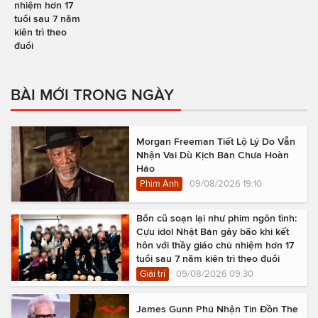
nhiệm hơn 17
tuổi sau 7 năm
kiên trì theo
đuổi
BÀI MỚI TRONG NGÀY
Morgan Freeman Tiết Lộ Lý Do Vẫn
Nhận Vai Dù Kịch Bản Chưa Hoàn
Hảo
Phim Ảnh
09/08/2026 19:10
Bổn cũ soạn lại như phim ngôn tình:
Cựu idol Nhật Bản gây bão khi kết
hôn với thầy giáo chủ nhiệm hơn 17
tuổi sau 7 năm kiên trì theo đuổi
Giải trí
09/08/2026 09:30
James Gunn Phủ Nhận Tin Đồn The