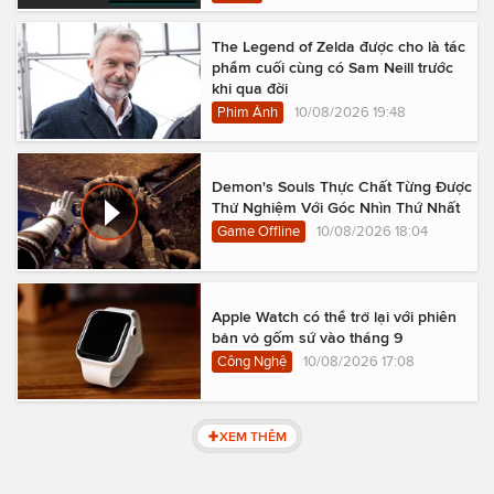
The Legend of Zelda được cho là tác
phẩm cuối cùng có Sam Neill trước
khi qua đời
Phim Ảnh
10/08/2026 19:48
Demon's Souls Thực Chất Từng Được
Thử Nghiệm Với Góc Nhìn Thứ Nhất
Game Offline
10/08/2026 18:04
Apple Watch có thể trở lại với phiên
bản vỏ gốm sứ vào tháng 9
Công Nghệ
10/08/2026 17:08
XEM THÊM