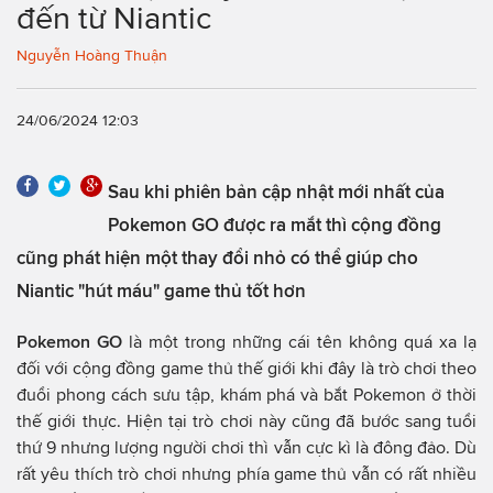
đến từ Niantic
Nguyễn Hoàng Thuận
24/06/2024 12:03
Sau khi phiên bản cập nhật mới nhất của
Pokemon GO được ra mắt thì cộng đồng
cũng phát hiện một thay đổi nhỏ có thể giúp cho
Niantic "hút máu" game thủ tốt hơn
Pokemon GO
là một trong những cái tên không quá xa lạ
đối với cộng đồng game thủ thế giới khi đây là trò chơi theo
đuổi phong cách sưu tập, khám phá và bắt Pokemon ở thời
thế giới thực. Hiện tại trò chơi này cũng đã bước sang tuổi
thứ 9 nhưng lượng người chơi thì vẫn cực kì là đông đảo. Dù
rất yêu thích trò chơi nhưng phía game thủ vẫn có rất nhiều