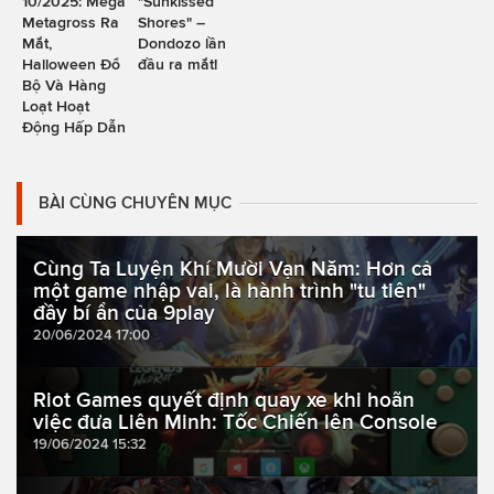
10/2025: Mega
"Sunkissed
Metagross Ra
Shores" –
Mắt,
Dondozo lần
Halloween Đổ
đầu ra mắt!
Bộ Và Hàng
Loạt Hoạt
Động Hấp Dẫn
BÀI CÙNG CHUYÊN MỤC
Cùng Ta Luyện Khí Mười Vạn Năm: Hơn cả
một game nhập vai, là hành trình "tu tiên"
đầy bí ẩn của 9play
20/06/2024 17:00
Riot Games quyết định quay xe khi hoãn
việc đưa Liên Minh: Tốc Chiến lên Console
19/06/2024 15:32