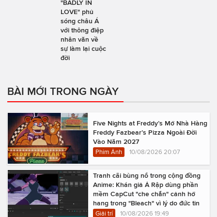
"BADLY IN
LOVE" phủ
sóng châu Á
với thông điệp
nhân văn về
sự làm lại cuộc
đời
BÀI MỚI TRONG NGÀY
Five Nights at Freddy’s Mở Nhà Hàng
Freddy Fazbear’s Pizza Ngoài Đời
Vào Năm 2027
Phim Ảnh
10/08/2026 20:07
Tranh cãi bùng nổ trong cộng đồng
Anime: Khán giả Ả Rập dùng phần
mềm CapCut "che chắn" cảnh hở
hang trong "Bleach" vì lý do đức tin
Giải trí
10/08/2026 19:49