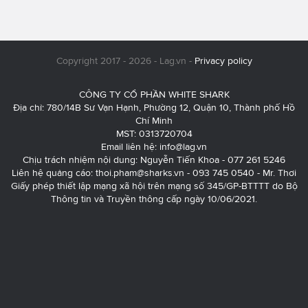
Copyright 2017 - 2026 - Lag.vn -
Privacy policy
CÔNG TY CỔ PHẦN WHITE SHARK
Địa chỉ: 780/14B Sư Vạn Hạnh, Phường 12, Quận 10, Thành phố Hồ
Chí Minh
MST: 0313720704
Email liên hệ:
info@lag.vn
Chịu trách nhiệm nội dung: Nguyễn Tiến Khoa - 077 261 5246
Liên hệ quảng cáo:
thoi.pham@sharks.vn
- 093 745 0540 - Mr. Thơi
Giấy phép thiết lập mạng xã hội trên mạng số 345/GP-BTTTT do Bộ
Thông tin và Truyền thông cấp ngày 10/06/2021.