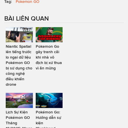
Tag:
Pokemon GO
BÀI LIÊN QUAN
Niantic Spatial
Pokemon Go
lên tiếng trước
gây tranh cãi
lo ngại dữ liệu
khi nhà vô
Pokémon GO
địch bị xử thua
bị sử dụng cho
vì ăn mừng
công nghệ
điều khiển
drone
Lịch Sự Kiện
Pokémon Go:
Pokémon GO
Hướng dẫn sự
Tháng
kiện