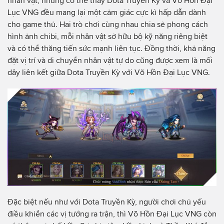
nhân vật, nhưng có thể thấy Dota Truyền Kỳ và Võ Hồn Đại
Lục VNG đều mang lại một cảm giác cực kì hấp dẫn dành
cho game thủ. Hai trò chơi cùng nhau chia sẻ phong cách
hình ảnh chibi, mỗi nhân vật sở hữu bộ kỹ năng riêng biệt
và có thể thăng tiến sức mạnh liên tục. Đồng thời, khả năng
đặt vị trí và di chuyển nhân vật tự do cũng được xem là mối
dây liên kết giữa Dota Truyền Kỳ với Võ Hồn Đại Lục VNG.
Đặc biệt nếu như với Dota Truyền Kỳ, người chơi chủ yếu
điều khiển các vị tướng ra trận, thì Võ Hồn Đại Lục VNG còn