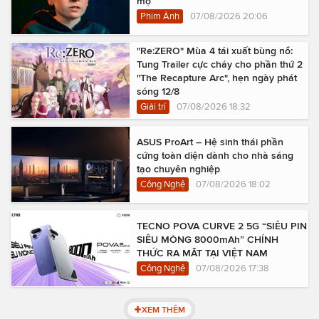
mộ
Phim Ảnh
07/08/2026 20:06
"Re:ZERO" Mùa 4 tái xuất bùng nổ:
Tung Trailer cực cháy cho phần thứ 2
"The Recapture Arc", hẹn ngày phát
sóng 12/8
Giải trí
07/08/2026 18:32
ASUS ProArt – Hệ sinh thái phần
cứng toàn diện dành cho nhà sáng
tạo chuyên nghiệp
Công Nghệ
07/08/2026 18:02
TECNO POVA CURVE 2 5G “SIÊU PIN
SIÊU MỎNG 8000mAh” CHÍNH
THỨC RA MẮT TẠI VIỆT NAM
Công Nghệ
07/08/2026 17:38
XEM THÊM