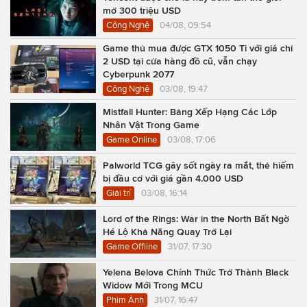
mở 300 triệu USD
Công Nghệ
04/08, 09:54
Game thủ mua được GTX 1050 Ti với giá chỉ
2 USD tại cửa hàng đồ cũ, vẫn chạy
Cyberpunk 2077
Công Nghệ
03/08, 19:47
Mistfall Hunter: Bảng Xếp Hạng Các Lớp
Nhân Vật Trong Game
Game Online
03/08, 17:06
Palworld TCG gây sốt ngày ra mắt, thẻ hiếm
bị đầu cơ với giá gần 4.000 USD
Giải trí
03/08, 16:14
Lord of the Rings: War in the North Bất Ngờ
Hé Lộ Khả Năng Quay Trở Lại
Game Offline
31/07, 17:30
Yelena Belova Chính Thức Trở Thành Black
Widow Mới Trong MCU
Phim Ảnh
31/07, 16:47