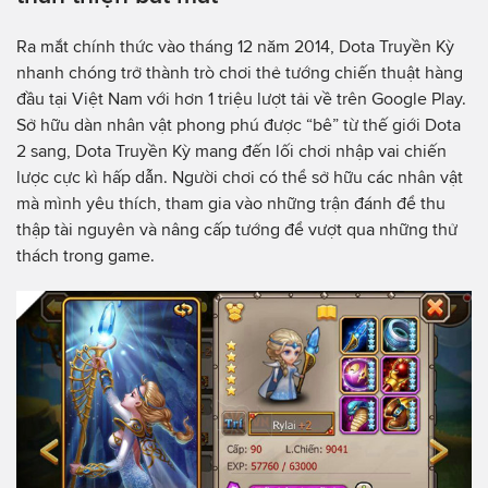
Ra mắt chính thức vào tháng 12 năm 2014, Dota Truyền Kỳ
nhanh chóng trở thành trò chơi thẻ tướng chiến thuật hàng
đầu tại Việt Nam với hơn 1 triệu lượt tải về trên Google Play.
Sở hữu dàn nhân vật phong phú được “bê” từ thế giới Dota
2 sang, Dota Truyền Kỳ mang đến lối chơi nhập vai chiến
lược cực kì hấp dẫn. Người chơi có thể sở hữu các nhân vật
mà mình yêu thích, tham gia vào những trận đánh để thu
thập tài nguyên và nâng cấp tướng để vượt qua những thử
thách trong game.