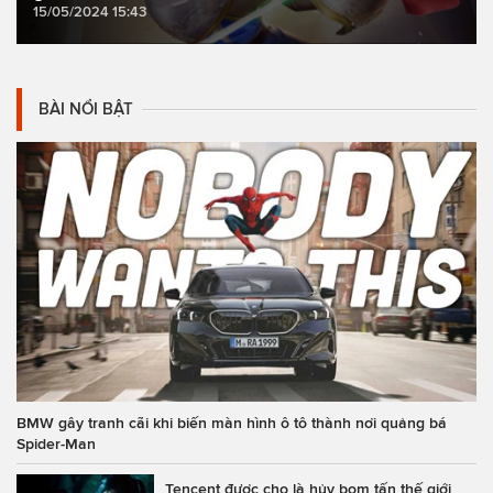
15/05/2024 15:43
BÀI NỔI BẬT
BMW gây tranh cãi khi biến màn hình ô tô thành nơi quảng bá
Spider-Man
Tencent được cho là hủy bom tấn thế giới