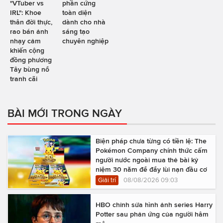
"VTuber vs
phần cứng
IRL": Khoe
toàn diện
thân đời thực,
dành cho nhà
rao bán ảnh
sáng tạo
nhạy cảm
chuyên nghiệp
khiến cộng
đồng phương
Tây bùng nổ
tranh cãi
BÀI MỚI TRONG NGÀY
Biện pháp chưa từng có tiền lệ: The
Pokémon Company chính thức cấm
người nước ngoài mua thẻ bài kỷ
niệm 30 năm để đẩy lùi nạn đầu cơ
Giải trí
08/08/2026 09:03
HBO chỉnh sửa hình ảnh series Harry
Potter sau phản ứng của người hâm