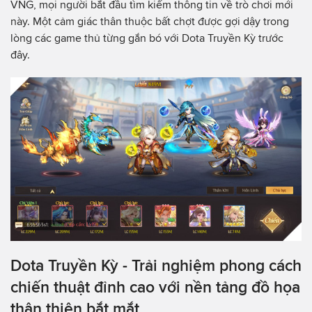
VNG, mọi người bắt đầu tìm kiếm thông tin về trò chơi mới
này. Một cảm giác thân thuộc bất chợt được gợi dậy trong
lòng các game thủ từng gắn bó với Dota Truyền Kỳ trước
đây.
Dota Truyền Kỳ - Trải nghiệm phong cách
chiến thuật đỉnh cao với nền tảng đồ họa
thân thiện bắt mắt