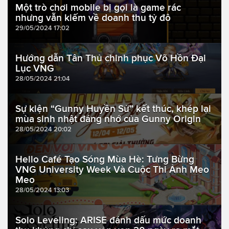
Một trò chơi mobile bị gọi là game rác
nhưng vẫn kiếm về doanh thu tỷ đô
29/05/2024 17:02
Hướng dẫn Tân Thủ chinh phục Võ Hồn Đại
Lục VNG
28/05/2024 21:04
Sự kiện “Gunny Huyền Sử” kết thúc, khép lại
mùa sinh nhật đáng nhớ của Gunny Origin
28/05/2024 20:02
Hello Café Tạo Sóng Mùa Hè: Tưng Bừng
VNG University Week Và Cuộc Thi Ảnh Meo
Meo
28/05/2024 13:03
Solo Leveling: ARISE đánh dấu mức doanh