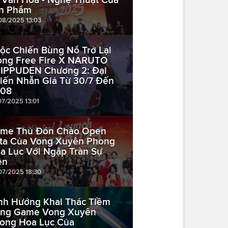
n Phẩm
08/2025 13:03
ộc Chiến Bùng Nổ Trở Lại
ong Free Fire X NARUTO
IPPUDEN Chương 2: Đại
iến Nhẫn Giả Từ 30/7 Đến
/08
07/2025 13:01
me Thủ Đón Chào Open
ta Của Vong Xuyên Phong
a Lục Với Ngập Tràn Sự
ện
07/2025 18:30
nh Hướng Khai Thác Tiềm
ng Game Vong Xuyên
ong Hoa Lục Của