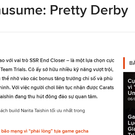
sume: Pretty Derby
ao với vai trò SSR End Closer – là một lựa chọn cực
B
Team Trials. Cô ấy sở hữu nhiều kỹ năng vượt trội,
 thể nhờ vào các bonus tăng trưởng chỉ số và phù
Cụ
vì
hình. Với việc người chơi liên tục nhận được Carats
U
Taishin đang thu hút đông đảo sự quan tâm.
06/
ách build Narita Taishin tối ưu nhất trong
Ga
Lụ
Gi
y bão mạng vì “phải lòng” tựa game gacha
Tr