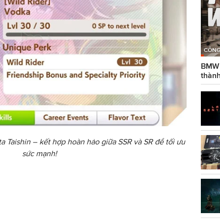
CÔNG
BMW g
thành
ta Taishin – kết hợp hoàn hảo giữa SSR và SR để tối ưu
sức mạnh!