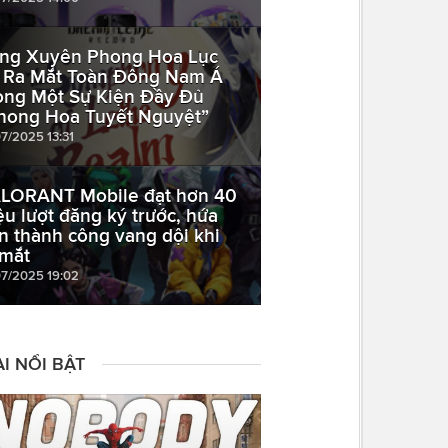
ng Xuyên Phong Hoa Lục
 Ra Mắt Toàn Đông Nam Á
ong Một Sự Kiện Đầy Đủ
hong Hoa Tuyết Nguyệt”
07/2025 13:31
LORANT Mobile đạt hơn 40
iệu lượt đăng ký trước, hứa
n thành công vang dội khi
 mắt
07/2025 19:02
I NỔI BẬT