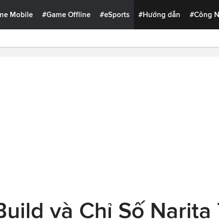
me Mobile
#Game Offline
#eSports
#Hướng dẫn
#Công 
ild và Chỉ Số Narita 