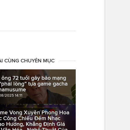
ÀI CÙNG CHUYÊN MỤC
 ông 72 tuổi gây bão mạng
 “phải lòng” tựa game gacha
mamusume
08/2025 14:11
me Vong Xuyên Phong Hoa
c Công Chiếu Đêm Nhạc
ao Hưởng, Khẳng Định Giá
ị Văn Hóa - Nghệ Thuật Của