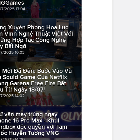
NGGames
07/2025 17:04
ng Xuyên Phong Hoa Lục
n Vinh Nghệ Thuật Việt Với
ững Hợp Tác Công Nghệ
y Bất Ngờ
07/2025 10:03
i Mời Đã Đến: Bước Vào Vũ
ụ Squid Game Của Netflix
ong Garena Free Fire Bắt
u Từ Ngày 18/07!
07/2025 14:02
ử vận may trúng ngay
hone 16 Pro Max - Khui
indbox độc quyền với Tam
ốc Huyễn Tướng VNG
07/2025 14:00