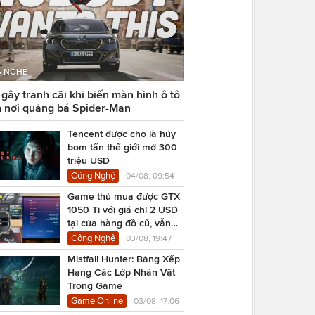
 NGHỆ
ây tranh cãi khi biến màn hình ô tô
 nơi quảng bá Spider-Man
Tencent được cho là hủy
bom tấn thế giới mở 300
triệu USD
Công Nghệ
04/08, 09:54
Game thủ mua được GTX
1050 Ti với giá chỉ 2 USD
tại cửa hàng đồ cũ, vẫn
chạy Cyberpunk 2077
Công Nghệ
03/08, 19:47
Mistfall Hunter: Bảng Xếp
Hạng Các Lớp Nhân Vật
Trong Game
Game Online
03/08, 17:06