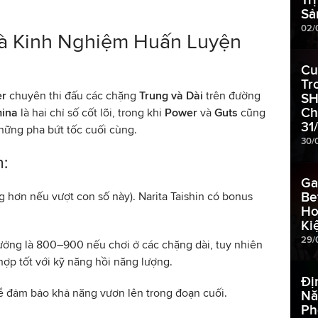
Sả
02/
Và Kinh Nghiệm Huấn Luyện
Cu
Tr
er
chuyên thi đấu các chặng
Trung và Dài
trên đường
SH
Ch
ina
là hai chỉ số cốt lõi, trong khi
Power
và
Guts
cũng
31
những pha bứt tốc cuối cùng.
30/
n:
Ga
Be
ng hơn nếu vượt con số này). Narita Taishin có bonus
Ho
.
Ki
29/
tưởng là 800–900 nếu chơi ở các chặng dài, tuy nhiên
ợp tốt với kỹ năng hồi năng lượng.
Đị
đảm bảo khả năng vươn lên trong đoạn cuối.
Nă
Ph