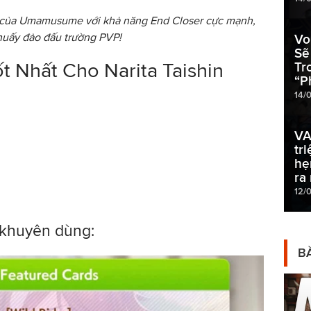
ới của Umamusume với khả năng End Closer cực mạnh,
huấy đảo đấu trường PVP!
Vo
Sẽ
t Nhất Cho Narita Taishin
Tr
“P
14/
VA
tr
hẹ
ra
12/
 khuyên dùng:
BÀ