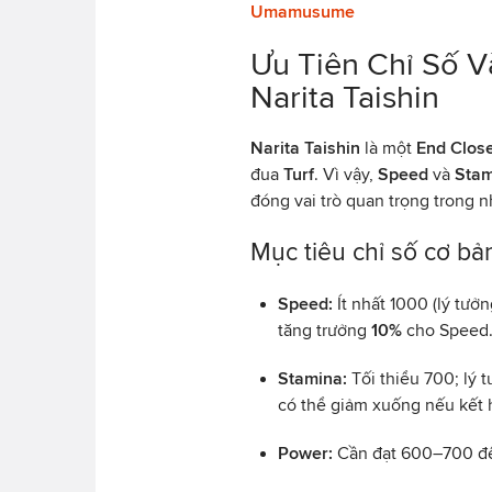
Umamusume
Ưu Tiên Chỉ Số 
Narita Taishin
Narita Taishin
là một
End Clos
đua
Turf
. Vì vậy,
Speed
và
Stam
đóng vai trò quan trọng trong 
Mục tiêu chỉ số cơ bả
Speed:
Ít nhất 1000 (lý tưở
tăng trưởng
10%
cho Speed
Stamina:
Tối thiểu 700; lý 
có thể giảm xuống nếu kết h
Power:
Cần đạt 600–700 để 