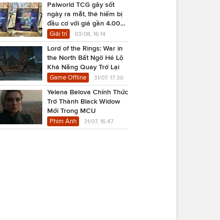
Palworld TCG gây sốt
ngày ra mắt, thẻ hiếm bị
đầu cơ với giá gần 4.000
USD
Giải trí
03/08, 16:14
Lord of the Rings: War in
the North Bất Ngờ Hé Lộ
Khả Năng Quay Trở Lại
Game Offline
31/07, 17:30
Yelena Belova Chính Thức
Trở Thành Black Widow
Mới Trong MCU
Phim Ảnh
31/07, 16:47