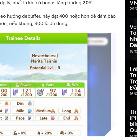
V
 lý, nhất là khi có bonus tăng trưởng
20%
.
29/
heo hướng debuffer, hãy đạt 400 hoặc hơn để đảm bảo
 hơn; nếu không, 300 là đủ dùng.
Vo
Tô
Nh
Đầ
18/
Lờ
Tr
Tr
Đầ
16/
Th
iP
bl
Qu
14/