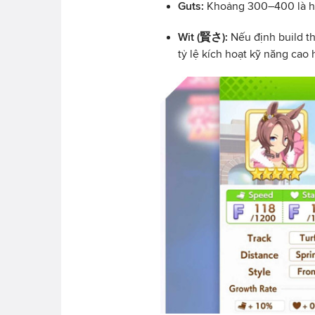
Guts:
Khoảng 300–400 là hợp
Wit (賢さ):
Nếu định build t
tỷ lệ kích hoạt kỹ năng cao