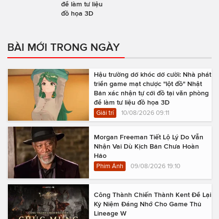
để làm tư liệu
đồ họa 3D
BÀI MỚI TRONG NGÀY
Hậu trường dở khóc dở cười: Nhà phát
triển game mạt chược "lột đồ" Nhật
Bản xác nhận tự cởi đồ tại văn phòng
để làm tư liệu đồ họa 3D
Giải trí
10/08/2026 09:11
Morgan Freeman Tiết Lộ Lý Do Vẫn
Nhận Vai Dù Kịch Bản Chưa Hoàn
Hảo
Phim Ảnh
09/08/2026 19:10
Công Thành Chiến Thành Kent Để Lại
Kỷ Niệm Đáng Nhớ Cho Game Thủ
Lineage W