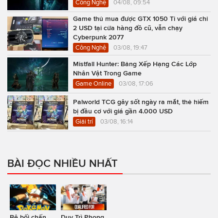
Công Nghệ
04/08, 09:54
Game thủ mua được GTX 1050 Ti với giá chỉ
2 USD tại cửa hàng đồ cũ, vẫn chạy
Cyberpunk 2077
Công Nghệ
03/08, 19:47
Mistfall Hunter: Bảng Xếp Hạng Các Lớp
Nhân Vật Trong Game
Game Online
03/08, 17:06
Palworld TCG gây sốt ngày ra mắt, thẻ hiếm
bị đầu cơ với giá gần 4.000 USD
Giải trí
03/08, 16:14
BÀI ĐỌC NHIỀU NHẤT
Bê bối chấn
Duy Trì Phong