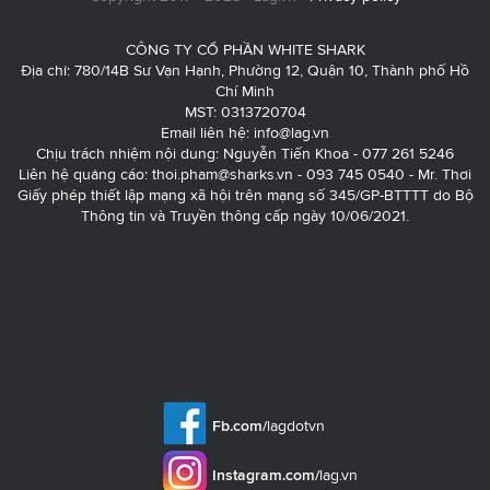
CÔNG TY CỔ PHẦN WHITE SHARK
Địa chỉ: 780/14B Sư Vạn Hạnh, Phường 12, Quận 10, Thành phố Hồ
Chí Minh
MST: 0313720704
Email liên hệ:
info@lag.vn
Chịu trách nhiệm nội dung: Nguyễn Tiến Khoa - 077 261 5246
Liên hệ quảng cáo:
thoi.pham@sharks.vn
- 093 745 0540 - Mr. Thơi
Giấy phép thiết lập mạng xã hội trên mạng số 345/GP-BTTTT do Bộ
Thông tin và Truyền thông cấp ngày 10/06/2021.
Fb.com/
lagdotvn
Instagram.com/
lag.vn