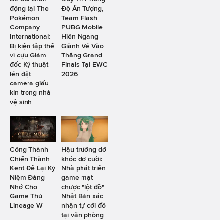
động tại The
Độ Ấn Tượng,
Pokémon
Team Flash
Company
PUBG Mobile
International:
Hiên Ngang
Bị kiện tập thể
Giành Vé Vào
vì cựu Giám
Thẳng Grand
đốc Kỹ thuật
Finals Tại EWC
lén đặt
2026
camera giấu
kín trong nhà
vệ sinh
Công Thành
Hậu trường dở
Chiến Thành
khóc dở cười:
Kent Để Lại Kỷ
Nhà phát triển
Niệm Đáng
game mạt
Nhớ Cho
chược "lột đồ"
Game Thủ
Nhật Bản xác
Lineage W
nhận tự cởi đồ
tại văn phòng