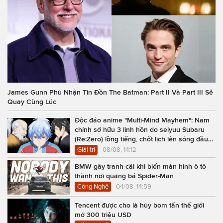
James Gunn Phủ Nhận Tin Đồn The Batman: Part II Và Part III Sẽ
Quay Cùng Lúc
Độc đáo anime "Multi-Mind Mayhem": Nam
chính sở hữu 3 linh hồn do seiyuu Subaru
(Re:Zero) lồng tiếng, chốt lịch lên sóng đầu
năm 2027
Giải trí
08/08, 14:12
BMW gây tranh cãi khi biến màn hình ô tô
thành nơi quảng bá Spider-Man
Công Nghệ
04/08, 14:59
Tencent được cho là hủy bom tấn thế giới
mở 300 triệu USD