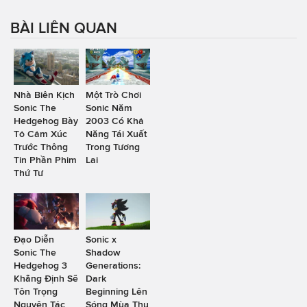
BÀI LIÊN QUAN
Nhà Biên Kịch
Một Trò Chơi
Sonic The
Sonic Năm
Hedgehog Bày
2003 Có Khả
Tỏ Cảm Xúc
Năng Tái Xuất
Trước Thông
Trong Tương
Tin Phần Phim
Lai
Thứ Tư
Đạo Diễn
Sonic x
Sonic The
Shadow
Hedgehog 3
Generations:
Khẳng Định Sẽ
Dark
Tôn Trọng
Beginning Lên
Nguyên Tác
Sóng Mùa Thu