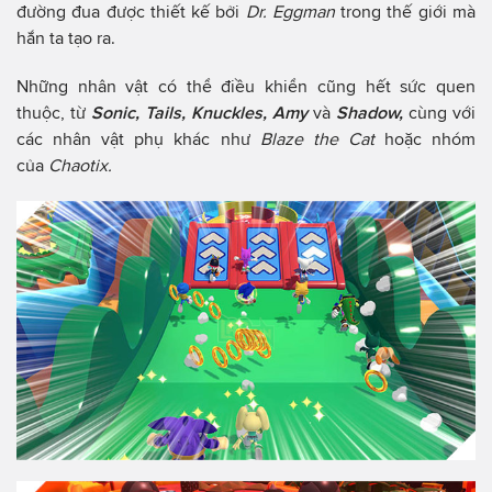
đường đua được thiết kế bởi
Dr. Eggman
trong thế giới mà
hắn ta tạo ra.
Những nhân vật có thể điều khiển cũng hết sức quen
thuộc, từ
Sonic, Tails, Knuckles, Amy
và
Shadow,
cùng với
các nhân vật phụ khác như
Blaze the Cat
hoặc nhóm
của
Chaotix.