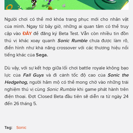
Người chơi có thể mở khóa trang phục mới cho nhân vật
của mình. Ngay từ bây giờ, những ai quan tâm có thể truy
cập vào
ĐÂY
để đăng ký Beta Test. Vẫn còn nhiều tin đồn
thú vị khác xoay quanh
Sonic Rumble
chưa được làm rõ,
điển hình như khả năng crossover với các thương hiệu nổi
tiếng khác của
Sega.
Dù vậy, với sự kết hợp giữa lối chơi battle royale không bạo
lực của
Fall Guys
và đi cảnh tốc độ cao của
Sonic the
Hedgehog,
người hâm mộ có thể mong chờ vào những trải
nghiệm thú vị cùng
Sonic Rumble
khi game phát hành trên
điện thoại. Đợt Closed Beta đầu tiên sẽ diễn ra từ ngày 24
đến 26 tháng 5.
Tag:
Sonic