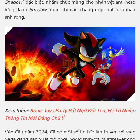
Shadow"
đặc biệt, nhằm chúc mừng cho nhân vật anti-hero
lừng danh
Shadow
trước khi cậu chàng góp mặt trên màn
ảnh rộng.
Xem thêm:
Sonic Toys Party Bất Ngờ Đổi Tên, Hé Lộ Nhiều
Thông Tin Mới Đáng Chú Ý
Vào đầu năm 2024, đã có một số tin tức lan truyền về việc
Sega đang sản xuất trò chơi
Sonic
spin-off multiplayer cho