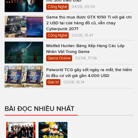
mở 300 triệu USD
Công Nghệ
04/08, 09:54
Game thủ mua được GTX 1050 Ti với giá chỉ
2 USD tại cửa hàng đồ cũ, vẫn chạy
Cyberpunk 2077
Công Nghệ
03/08, 19:47
Mistfall Hunter: Bảng Xếp Hạng Các Lớp
Nhân Vật Trong Game
Game Online
03/08, 17:06
Palworld TCG gây sốt ngày ra mắt, thẻ hiếm
bị đầu cơ với giá gần 4.000 USD
Giải trí
03/08, 16:14
BÀI ĐỌC NHIỀU NHẤT