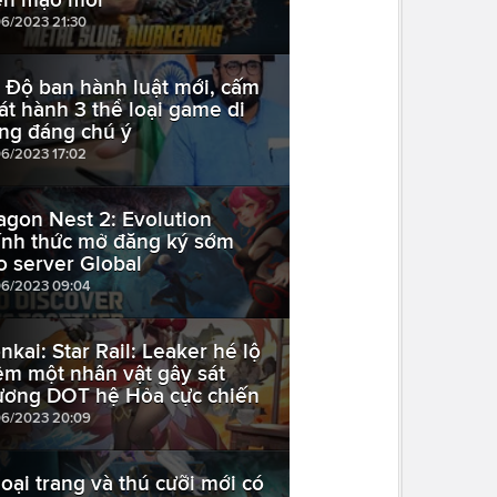
06/2023 21:30
 Độ ban hành luật mới, cấm
át hành 3 thể loại game di
ng đáng chú ý
06/2023 17:02
agon Nest 2: Evolution
ính thức mở đăng ký sớm
o server Global
06/2023 09:04
nkai: Star Rail: Leaker hé lộ
êm một nhân vật gây sát
ương DOT hệ Hỏa cực chiến
06/2023 20:09
oại trang và thú cưỡi mới có