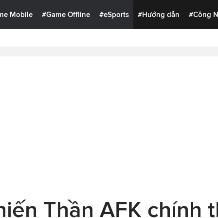
me Mobile
#Game Offline
#eSports
#Hướng dẫn
#Công 
iến Thần AFK chính t