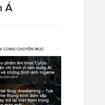
m Á
ÀI CÙNG CHUYÊN MỤC
êu phẩm âm nhạc Cytus
ận chỉ trích vì lạm dụng AI
 vẽ những hình ảnh ingame
06/2023 20:31
tal Slug: Awakening – Tựa
me thùng kinh điển sắp
ay trở lại Việt Nam trong
ện mạo mới