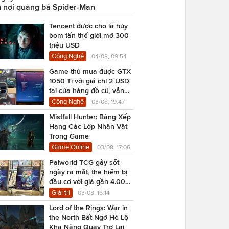
 nơi quảng bá Spider-Man
Tencent được cho là hủy
bom tấn thế giới mở 300
triệu USD
Công Nghệ
04/08, 09:54
Game thủ mua được GTX
1050 Ti với giá chỉ 2 USD
tại cửa hàng đồ cũ, vẫn
chạy Cyberpunk 2077
Công Nghệ
03/08, 19:47
Mistfall Hunter: Bảng Xếp
Hạng Các Lớp Nhân Vật
Trong Game
Game Online
03/08, 17:06
Palworld TCG gây sốt
ngày ra mắt, thẻ hiếm bị
đầu cơ với giá gần 4.000
USD
Giải trí
03/08, 16:14
Lord of the Rings: War in
the North Bất Ngờ Hé Lộ
Khả Năng Quay Trở Lại