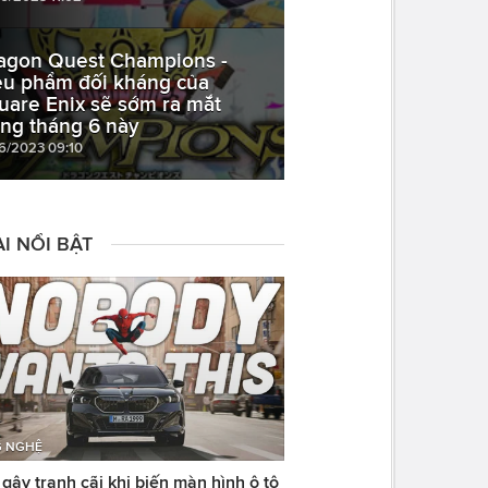
agon Quest Champions -
êu phẩm đối kháng của
uare Enix sẽ sớm ra mắt
ong tháng 6 này
06/2023 09:10
I NỔI BẬT
 NGHỆ
ây tranh cãi khi biến màn hình ô tô