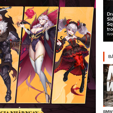
Dr
Si
Sq
tr
11/
BÀ
CÔNG
BMW g