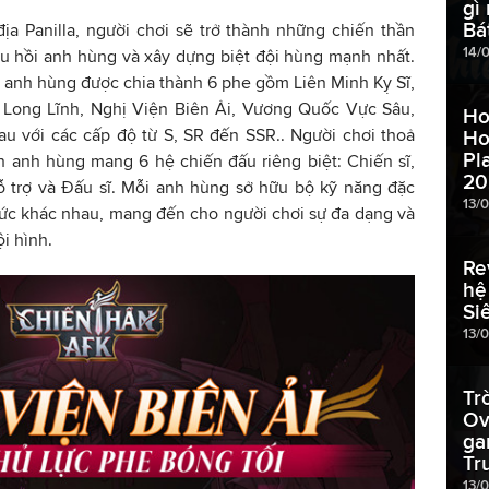
gì
Bá
a Panilla, người chơi sẽ trở thành những chiến thần
14/
iệu hồi anh hùng và xây dựng biệt đội hùng mạnh nhất.
anh hùng được chia thành 6 phe gồm Liên Minh Kỵ Sĩ,
Long Lĩnh, Nghị Viện Biên Ải, Vương Quốc Vực Sâu,
Ho
u với các cấp độ từ S, SR đến SSR.. Người chơi thoả
Ho
Pl
h anh hùng mang 6 hệ chiến đấu riêng biệt: Chiến sĩ,
20
ỗ trợ và Đấu sĩ. Mỗi anh hùng sở hữu bộ kỹ năng đặc
13/
 thức khác nhau, mang đến cho người chơi sự đa dạng và
i hình.
Re
hệ
Si
13/
Tr
Ov
ga
Tr
13/