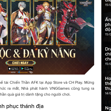
15/
Ấn
ph
độ
15/
Dr
ch
ch
15/
Ho
hể tải Chiến Thần AFK tại App Store và CH Play. Mừng
th
th
hức ra mắt, Nhà phát hành VNGGames cũng tung ra
14/
hần quà giá trị dành tặng cho người chơi.
nh phục thánh địa
Ng