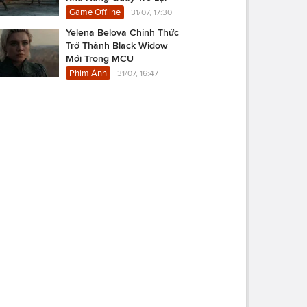
Game Offline
31/07, 17:30
Yelena Belova Chính Thức
Trở Thành Black Widow
Mới Trong MCU
Phim Ảnh
31/07, 16:47