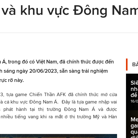
m và khu vực Đông Na
, trong đó có Việt Nam, đã chính thức được đến
B
10h sáng ngày 20/06/2023, sẵn sàng trải nghiệm
rực rỡ này.
Si
nh
3, tựa game Chiến Thần AFK đã chính thức mở cửa
để
16/
à cả khu vực Đông Nam Á. Đây là tựa game nhập vai
 phát hành tại thị trường Đông Nam Á và được
nhiều tiếng vang khi ra mắt ở thị trường Mỹ và Hàn
Me
ga
qu
di