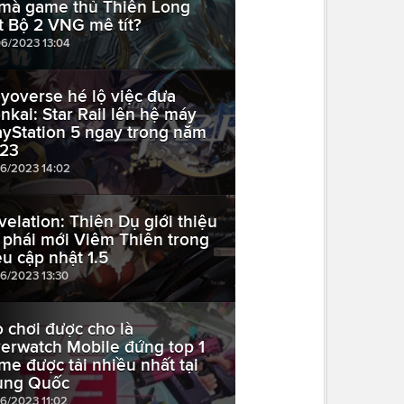
 mà game thủ Thiên Long
t Bộ 2 VNG mê tít?
06/2023 13:04
yoverse hé lộ việc đưa
nkai: Star Rail lên hệ máy
ayStation 5 ngay trong năm
23
06/2023 14:02
velation: Thiên Dụ giới thiệu
 phái mới Viêm Thiên trong
êu cập nhật 1.5
06/2023 13:30
ò chơi được cho là
erwatch Mobile đứng top 1
me được tải nhiều nhất tại
ung Quốc
06/2023 11:02