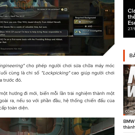
Cl
th
Es
27/
BÀ
ngineering"
cho phép người chơi sửa chữa máy móc
uối cùng là chỉ số
"Lockpicking"
cao giúp người chơi
 trước đó.
một hướng đi mới, biến mỗi lần trải nghiệm thành một
oài ra, nếu so với phần đầu, hệ thống chiến đấu của
cấp toàn diện.
CÔNG
BMW g
thành