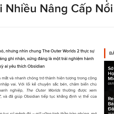
 Nhiều Nâng Cấp Nổi
nhỏ, nhưng nhìn chung The Outer Worlds 2 thực sự
B
đáng ghi nhận, xứng đáng là một trải nghiệm hành
ỳ ai yêu thích Obsidian
Sở
Họ
 mắt và nhanh chóng trở thành hiện tượng trong cộng
Mi
01/1
 nhập vai. Với lối kể chuyện sắc bén, châm biến chủ
oanh nghiệp,
The Outer Worlds
thường được xem
",
và đã giúp Obsidian tiếp tục khẳng định vị thế của
Re
Bả
Đã
p tục sứ mệnh đó – giữ vững tinh thần trào phúng, mở
31/