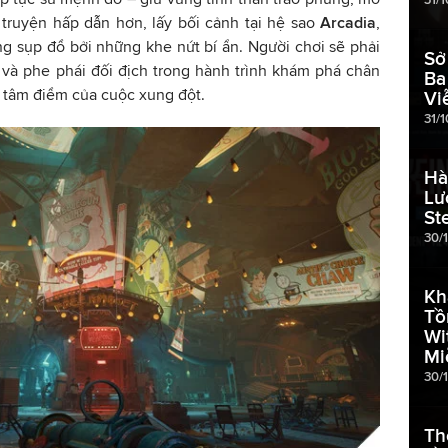
truyện hấp dẫn hơn, lấy bối cảnh tại hệ sao
Arcadia
,
ng sụp đổ bởi những khe nứt bí ẩn. Người chơi sẽ phải
Sở
 và phe phái đối địch trong hành trình khám phá chân
Ba
h tâm điểm của cuộc xung đột.
Vi
31/1
Hà
Lư
St
30/
Kh
Tồ
Wi
Mi
30/
Th