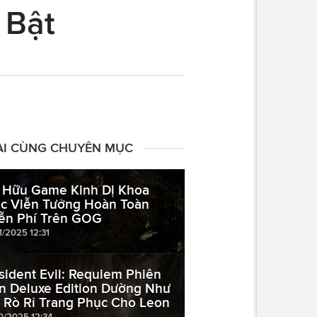
 Bật
ÀI CÙNG CHUYÊN MỤC
 Hữu Game Kinh Dị Khoa
c Viễn Tưởng Hoàn Toàn
ễn Phí Trên GOG
1/2025 12:31
sident Evil: Requiem Phiên
n Deluxe Edition Dường Như
 Rò Rỉ Trang Phục Cho Leon
10/2025 12:34