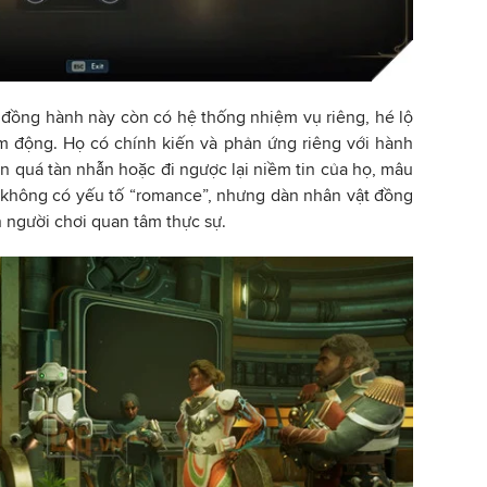
đồng hành này còn có hệ thống nhiệm vụ riêng, hé lộ
 động. Họ có chính kiến và phản ứng riêng với hành
n quá tàn nhẫn hoặc đi ngược lại niềm tin của họ, mâu
i không có yếu tố “romance”, nhưng dàn nhân vật đồng
 người chơi quan tâm thực sự.