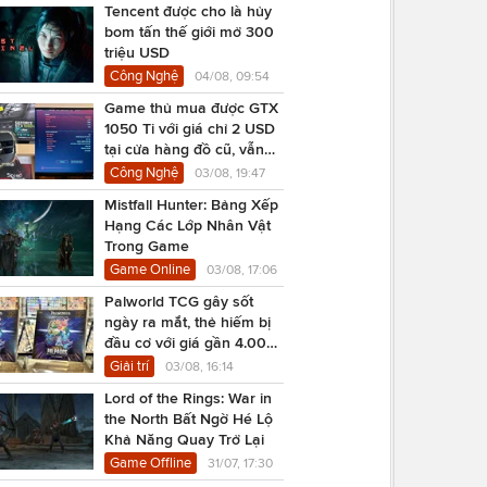
Tencent được cho là hủy
bom tấn thế giới mở 300
triệu USD
Công Nghệ
04/08, 09:54
Game thủ mua được GTX
1050 Ti với giá chỉ 2 USD
tại cửa hàng đồ cũ, vẫn
chạy Cyberpunk 2077
Công Nghệ
03/08, 19:47
Mistfall Hunter: Bảng Xếp
Hạng Các Lớp Nhân Vật
Trong Game
Game Online
03/08, 17:06
Palworld TCG gây sốt
ngày ra mắt, thẻ hiếm bị
đầu cơ với giá gần 4.000
USD
Giải trí
03/08, 16:14
Lord of the Rings: War in
the North Bất Ngờ Hé Lộ
Khả Năng Quay Trở Lại
Game Offline
31/07, 17:30