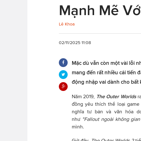
Mạnh Mẽ Với
Lê Khoa
02/11/2025 11:08
Mặc dù vẫn còn một vài lỗi 
mang đến rất nhiều cải tiến 
động nhập vai dành cho bất k
Năm 2019,
The Outer Worlds
ra
đồng yêu thích thể loại game
nghĩa tư bản và văn hóa d
như
"Fallout ngoài không gian
mình.
Giờ đây,
The Outer Worlds 2
tiế