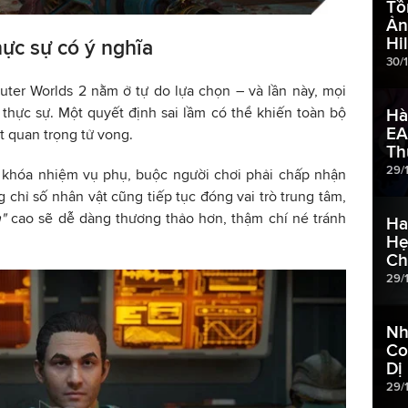
Tồ
Ản
Hil
hực sự có ý nghĩa
30/
ter Worlds 2 nằm ở tự do lựa chọn – và lần này, mọi
thực sự. Một quyết định sai lầm có thể khiến toàn bộ
Hà
EA
t quan trọng tử vong.
Th
29/
n khóa nhiệm vụ phụ, buộc người chơi phải chấp nhận
 chỉ số nhân vật cũng tiếp tục đóng vai trò trung tâm,
h"
cao sẽ dễ dàng thương thảo hơn, thậm chí né tránh
Ha
Hẹ
Ch
29/
Nh
Co
Dị
29/