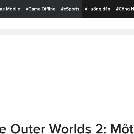
me Mobile
#Game Offline
#eSports
#Hướng dẫn
#Công 
e Outer Worlds 2: Một