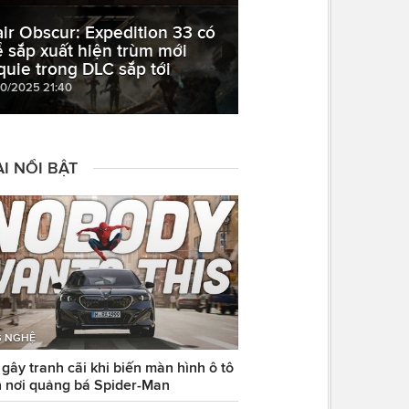
air Obscur: Expedition 33 có
ể sắp xuất hiện trùm mới
quie trong DLC sắp tới
10/2025 21:40
I NỔI BẬT
 NGHỆ
ây tranh cãi khi biến màn hình ô tô
 nơi quảng bá Spider-Man