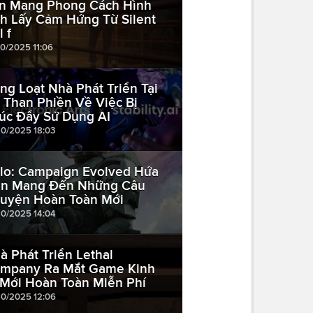
n Mang Phong Cách Hình
h Lấy Cảm Hứng Từ Silent
l f
10/2025 11:06
ng Loạt Nhà Phát Triển Tại
 Than Phiền Về Việc Bị
úc Đẩy Sử Dụng AI
10/2025 18:03
lo: Campaign Evolved Hứa
n Mang Đến Những Câu
uyện Hoàn Toàn Mới
10/2025 14:04
à Phát Triển Lethal
mpany Ra Mắt Game Kinh
 Mới Hoàn Toàn Miễn Phí
10/2025 12:06