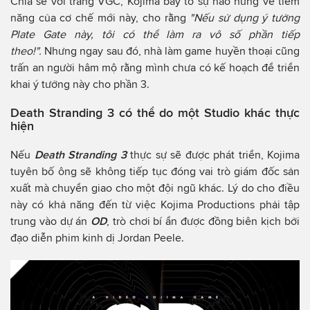
Chia sẻ với trang VGC, Kojima bày tỏ sự hào hứng về tiềm
năng của cơ chế mới này, cho rằng
"Nếu sử dụng ý tưởng
Plate Gate này, tôi có thể làm ra vô số phần tiếp
theo!".
Nhưng ngay sau đó, nhà làm game huyền thoại cũng
trấn an người hâm mộ rằng mình chưa có kế hoạch để triển
khai ý tưởng này cho phần 3.
Death Stranding 3 có thể do một Studio khác thực
hiện
Nếu
Death Stranding 3
thực sự sẽ được phát triển, Kojima
tuyên bố ông sẽ không tiếp tục đóng vai trò giám đốc sản
xuất mà chuyển giao cho một đội ngũ khác. Lý do cho điều
này có khả năng đến từ việc Kojima Productions phải tập
trung vào dự án
OD
, trò chơi bí ẩn được đồng biên kịch bởi
đạo diễn phim kinh dị Jordan Peele.