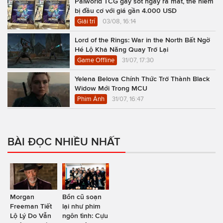
Palworld TCG gây sốt ngày ra mắt, thẻ hiếm
bị đầu cơ với giá gần 4.000 USD
Giải trí
03/08, 16:14
Lord of the Rings: War in the North Bất Ngờ
Hé Lộ Khả Năng Quay Trở Lại
Game Offline
31/07, 17:30
Yelena Belova Chính Thức Trở Thành Black
Widow Mới Trong MCU
Phim Ảnh
31/07, 16:47
BÀI ĐỌC NHIỀU NHẤT
Morgan
Bổn cũ soạn
Freeman Tiết
lại như phim
Lộ Lý Do Vẫn
ngôn tình: Cựu