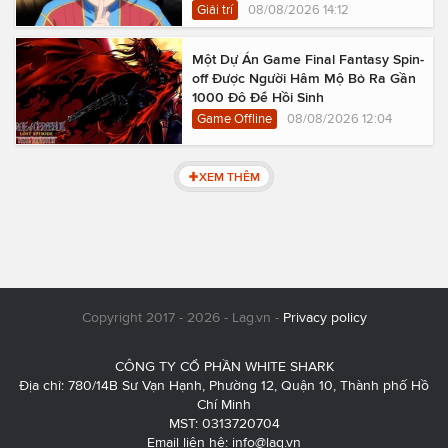
Giải trí
08/08/2026 14:12
Một Dự Án Game Final Fantasy Spin-
off Được Người Hâm Mộ Bỏ Ra Gần
1000 Đô Để Hồi Sinh
Game Offline
08/08/2026 12:04
XEM THÊM
Copyright 2017 - 2026 - Lag.vn -
Privacy policy
CÔNG TY CỔ PHẦN WHITE SHARK
Địa chỉ: 780/14B Sư Vạn Hạnh, Phường 12, Quận 10, Thành phố Hồ
Chí Minh
MST: 0313720704
Email liên hệ:
info@lag.vn