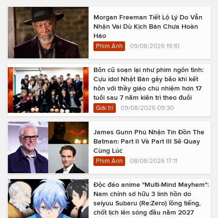
Morgan Freeman Tiết Lộ Lý Do Vẫn
Nhận Vai Dù Kịch Bản Chưa Hoàn
Hảo
Phim Ảnh
09/08/2026 19:10
Bổn cũ soạn lại như phim ngôn tình:
Cựu idol Nhật Bản gây bão khi kết
hôn với thầy giáo chủ nhiệm hơn 17
tuổi sau 7 năm kiên trì theo đuổi
Giải trí
09/08/2026 09:30
James Gunn Phủ Nhận Tin Đồn The
Batman: Part II Và Part III Sẽ Quay
Cùng Lúc
Phim Ảnh
08/08/2026 17:11
Độc đáo anime "Multi-Mind Mayhem":
Nam chính sở hữu 3 linh hồn do
seiyuu Subaru (Re:Zero) lồng tiếng,
chốt lịch lên sóng đầu năm 2027