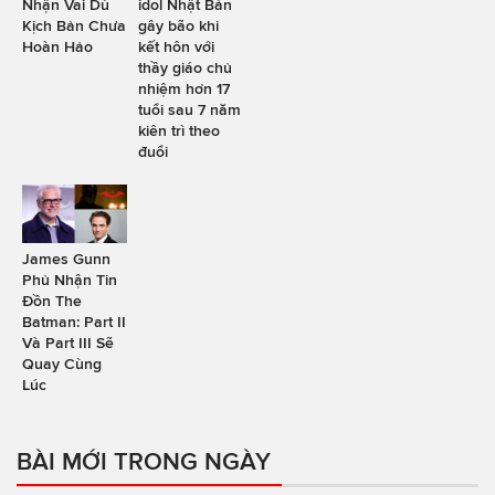
Nhận Vai Dù
idol Nhật Bản
Kịch Bản Chưa
gây bão khi
Hoàn Hảo
kết hôn với
thầy giáo chủ
nhiệm hơn 17
tuổi sau 7 năm
kiên trì theo
đuổi
James Gunn
Phủ Nhận Tin
Đồn The
Batman: Part II
Và Part III Sẽ
Quay Cùng
Lúc
BÀI MỚI TRONG NGÀY