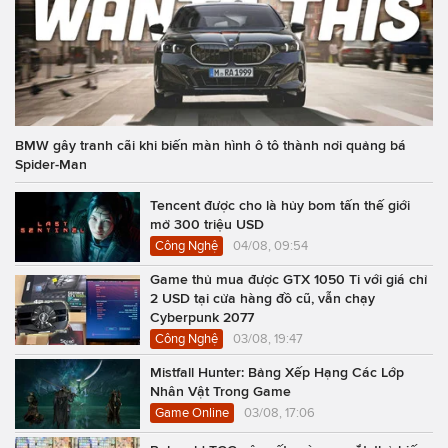
BMW gây tranh cãi khi biến màn hình ô tô thành nơi quảng bá
Spider-Man
Tencent được cho là hủy bom tấn thế giới
mở 300 triệu USD
Công Nghệ
04/08, 09:54
Game thủ mua được GTX 1050 Ti với giá chỉ
2 USD tại cửa hàng đồ cũ, vẫn chạy
Cyberpunk 2077
Công Nghệ
03/08, 19:47
Mistfall Hunter: Bảng Xếp Hạng Các Lớp
Nhân Vật Trong Game
Game Online
03/08, 17:06