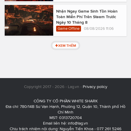
Nhận Ngay Game Sinh Tồn Hoàn
Toàn Miễn Phí Trên Steam Trước
Ngày 10 Tháng 8
Game Offline
08/08/2026 11:06
XEM THÊM
Copyright 2017 - 2026 - Lag.vn -
Privacy policy
CÔNG TY CỔ PHẦN WHITE SHARK
Địa chỉ: 780/14B Sư Vạn Hạnh, Phường 12, Quận 10, Thành phố Hồ
Chí Minh
MST: 0313720704
Email liên hệ:
info@lag.vn
Chịu trách nhiệm nội dung: Nguyễn Tiến Khoa - 077 261 5246