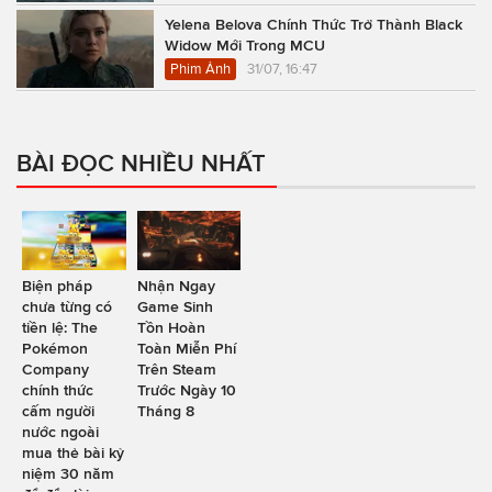
Yelena Belova Chính Thức Trở Thành Black
Widow Mới Trong MCU
Phim Ảnh
31/07, 16:47
BÀI ĐỌC NHIỀU NHẤT
Biện pháp
Nhận Ngay
chưa từng có
Game Sinh
tiền lệ: The
Tồn Hoàn
Pokémon
Toàn Miễn Phí
Company
Trên Steam
chính thức
Trước Ngày 10
cấm người
Tháng 8
nước ngoài
mua thẻ bài kỷ
niệm 30 năm