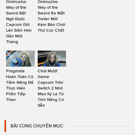
Onimusha:
Onimusha:
Way of the
Way of the
Sword Bất
Sword Ra Mắt
Ngờ Được
Trailer Mới
Capcom Dời
Kèm Bản Chơi
Lên Sớm Hơn
Thử Cực Chất
Gần Một
Tháng
Pragmata
Chơi Mượt
Hoàn Toàn Có
Game
Tiềm Năng Để
Capcom Trên
Thực Hiện
Switch 2 Nhờ
Phần Tiếp
Mẹo Kỳ Lạ Từ
Theo
Tính Năng Có
Sẵn
BÀI CÙNG CHUYÊN MỤC