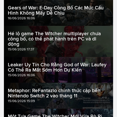
Gears of War: E-Day Công Bố Các Mức Cấu
Hình Không Mấy Dễ Chịu
16/06/2026 16:06
Hé lộ game The Witcher multiplayer chưa
công bố, có thể phát hành trên PC và di
động
15/06/2026 17:37
Leaker Uy Tín Cho Rằng God of War: Laufey
Có Thể Ra Mắt Sớm Hơn Dự Kiến
15/06/2026 16:06
Metaphor: ReFantazio chính thức cập bến
Nintendo Switch 2 vào tháng 11
15/06/2026 15:09
Một Tựa Game The Witcher Mới Vừa Rò Rỉ