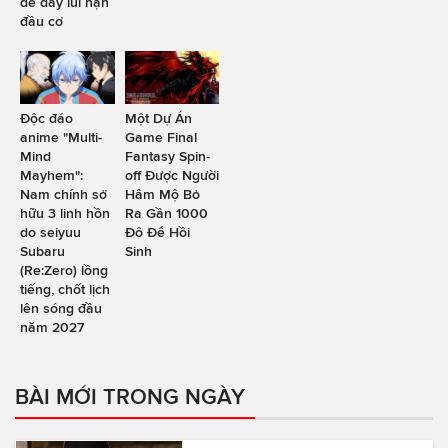
để đẩy lùi nạn
đầu cơ
Độc đáo
Một Dự Án
anime "Multi-
Game Final
Mind
Fantasy Spin-
Mayhem":
off Được Người
Nam chính sở
Hâm Mộ Bỏ
hữu 3 linh hồn
Ra Gần 1000
do seiyuu
Đô Để Hồi
Subaru
Sinh
(Re:Zero) lồng
tiếng, chốt lịch
lên sóng đầu
năm 2027
BÀI MỚI TRONG NGÀY