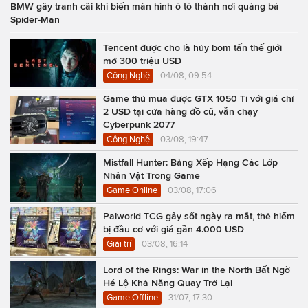
BMW gây tranh cãi khi biến màn hình ô tô thành nơi quảng bá
Spider-Man
Tencent được cho là hủy bom tấn thế giới
mở 300 triệu USD
Công Nghệ
04/08, 09:54
Game thủ mua được GTX 1050 Ti với giá chỉ
2 USD tại cửa hàng đồ cũ, vẫn chạy
Cyberpunk 2077
Công Nghệ
03/08, 19:47
Mistfall Hunter: Bảng Xếp Hạng Các Lớp
Nhân Vật Trong Game
Game Online
03/08, 17:06
Palworld TCG gây sốt ngày ra mắt, thẻ hiếm
bị đầu cơ với giá gần 4.000 USD
Giải trí
03/08, 16:14
Lord of the Rings: War in the North Bất Ngờ
Hé Lộ Khả Năng Quay Trở Lại
Game Offline
31/07, 17:30