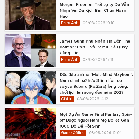
Morgan Freeman Tiết Lộ Lý Do Vẫn
Nhận Vai Dù Kịch Bản Chưa Hoàn
Hảo
Phim Ảnh
09/08/2026 19:10
James Gunn Phủ Nhận Tin Đồn The
Batman: Part II Và Part III Sẽ Quay
Cùng Lúc
Phim Ảnh
08/08/2026 17:11
Độc đáo anime "Multi-Mind Mayhem":
Nam chính sở hữu 3 linh hồn do
seiyuu Subaru (Re:Zero) lồng tiếng,
chốt lịch lên sóng đầu năm 2027
Giải trí
08/08/2026 14:12
Một Dự Án Game Final Fantasy Spin-
off Được Người Hâm Mộ Bỏ Ra Gần
1000 Đô Để Hồi Sinh
Game Offline
08/08/2026 12:04