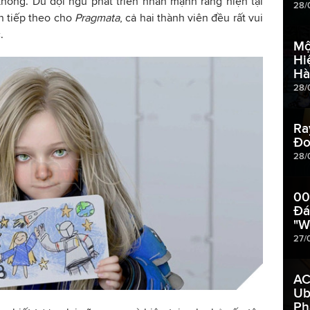
hông. Dù đội ngũ phát triển nhấn mạnh rằng hiện tại
28/
n tiếp theo cho
Pragmata
, cả hai thành viên đều rất vui
.
Mộ
Hi
Hà
28/
Ra
Đo
28/
00
Đá
"W
27/
AC
Ub
Ph