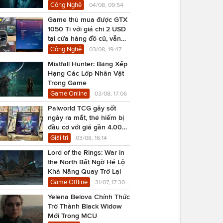
Công Nghệ
04/08, 09:54
Game thủ mua được GTX
1050 Ti với giá chỉ 2 USD
tại cửa hàng đồ cũ, vẫn
chạy Cyberpunk 2077
Công Nghệ
03/08, 19:47
Mistfall Hunter: Bảng Xếp
Hạng Các Lớp Nhân Vật
Trong Game
Game Online
03/08, 17:06
Palworld TCG gây sốt
ngày ra mắt, thẻ hiếm bị
đầu cơ với giá gần 4.000
USD
Giải trí
03/08, 16:14
Lord of the Rings: War in
the North Bất Ngờ Hé Lộ
Khả Năng Quay Trở Lại
Game Offline
31/07, 17:30
Yelena Belova Chính Thức
Trở Thành Black Widow
Mới Trong MCU