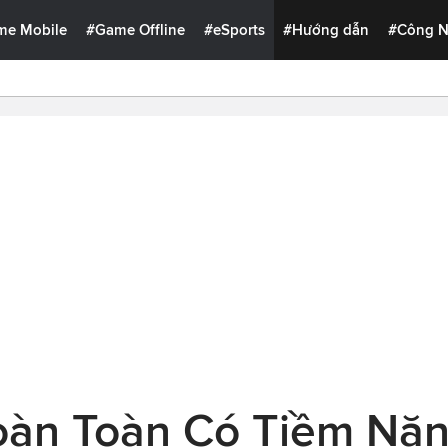
me Mobile
#Game Offline
#eSports
#Hướng dẫn
#Công 
àn Toàn Có Tiềm Nă