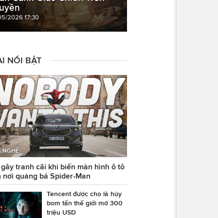
uyền
05/2026 17:30
I NỔI BẬT
 NGHỆ
ây tranh cãi khi biến màn hình ô tô
 nơi quảng bá Spider-Man
Tencent được cho là hủy
bom tấn thế giới mở 300
triệu USD