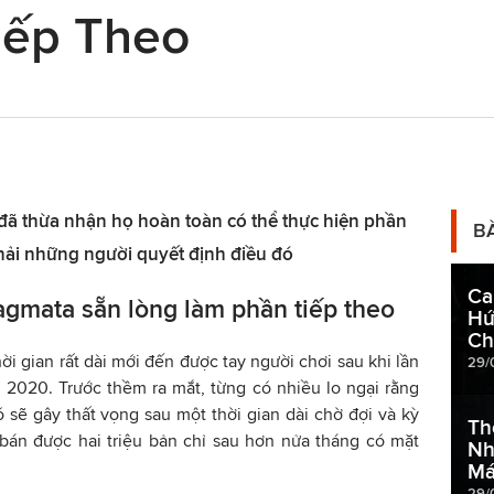
iếp Theo
đã thừa nhận họ hoàn toàn có thể thực hiện phần
B
hải những người quyết định điều đó
Ca
ragmata sẵn lòng làm phần tiếp theo
Hứ
Ch
i gian rất dài mới đến được tay người chơi sau khi lần
29/
 2020. Trước thềm ra mắt, từng có nhiều lo ngại rằng
 sẽ gây thất vọng sau một thời gian dài chờ đợi và kỳ
Th
bán được hai triệu bản chỉ sau hơn nửa tháng có mặt
Nh
Má
29/