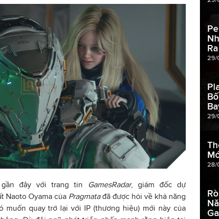
Pe
Nh
Ra
29/
Pl
Bố
Ba
29/
Th
Mớ
28/
 gần đây với trang tin
GamesRadar
, giám đốc dự
Rò
ất Naoto Oyama của
Pragmata
đã được hỏi về khả năng
Nă
ó muốn quay trở lại với IP (thương hiệu) mới này của
Ga