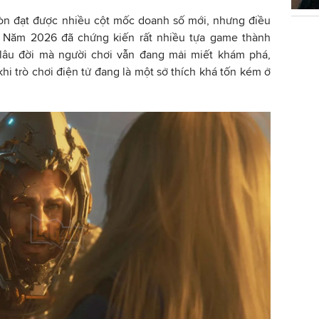
òn đạt được nhiều cột mốc doanh số mới, nhưng điều
. Năm 2026 đã chứng kiến rất nhiều tựa game thành
lâu đời mà người chơi vẫn đang mải miết khám phá,
hi trò chơi điện tử đang là một sở thích khá tốn kém ở