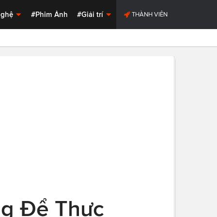
Nghệ
#Phim Ảnh
#Giải trí
THÀNH VIÊN
ng Để Thực