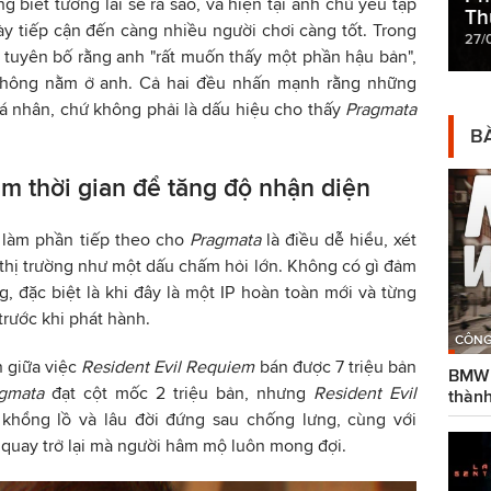
 biết tương lai sẽ ra sao, và hiện tại anh chủ yếu tập
Th
y tiếp cận đến càng nhiều người chơi càng tốt. Trong
27/
 tuyên bố rằng anh "rất muốn thấy một phần hậu bản",
không nằm ở anh. Cả hai đều nhấn mạnh rằng những
 cá nhân, chứ không phải là dấu hiệu cho thấy
Pragmata
BÀ
m thời gian để tăng độ nhận diện
 làm phần tiếp theo cho
Pragmata
là điều dễ hiểu, xét
thị trường như một dấu chấm hỏi lớn. Không có gì đảm
g, đặc biệt là khi đây là một IP hoàn toàn mới và từng
trước khi phát hành.
CÔNG
 giữa việc
Resident Evil Requiem
bán được 7 triệu bản
BMW g
gmata
đạt cột mốc 2 triệu bản, nhưng
Resident Evil
thành
khổng lồ và lâu đời đứng sau chống lưng, cùng với
 quay trở lại mà người hâm mộ luôn mong đợi.