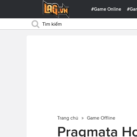
#Game Online
#Ga
Trang chủ
Game Offline
Pragmata Ho