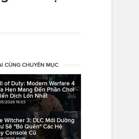
ÀI CÙNG CHUYÊN MỤC
ll of Duty: Modern Warfare 4
a Hẹn Mang Đến Phần Chơi
iến Dịch Lớn Nhất
05/2026 16:03
e Witcher 3: DLC Mới Dường
ư Sẽ "Bỏ Quên" Các Hệ
y Console Cũ
05/2026 15:06