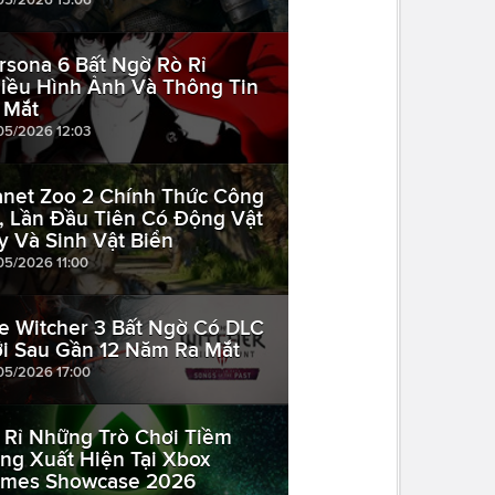
rsona 6 Bất Ngờ Rò Rỉ
iều Hình Ảnh Và Thông Tin
 Mắt
05/2026 12:03
anet Zoo 2 Chính Thức Công
, Lần Đầu Tiên Có Động Vật
y Và Sinh Vật Biển
05/2026 11:00
e Witcher 3 Bất Ngờ Có DLC
i Sau Gần 12 Năm Ra Mắt
05/2026 17:00
 Rỉ Những Trò Chơi Tiềm
ng Xuất Hiện Tại Xbox
mes Showcase 2026