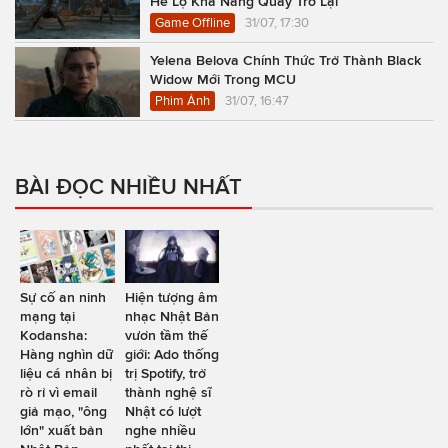
Hé Lộ Khả Năng Quay Trở Lại
Game Offline
31/07, 17:30
Yelena Belova Chính Thức Trở Thành Black
Widow Mới Trong MCU
Phim Ảnh
31/07, 16:47
BÀI ĐỌC NHIỀU NHẤT
Sự cố an ninh
Hiện tượng âm
mạng tại
nhạc Nhật Bản
Kodansha:
vươn tầm thế
Hàng nghìn dữ
giới: Ado thống
liệu cá nhân bị
trị Spotify, trở
rò rỉ vì email
thành nghệ sĩ
giả mạo, "ông
Nhật có lượt
lớn" xuất bản
nghe nhiều