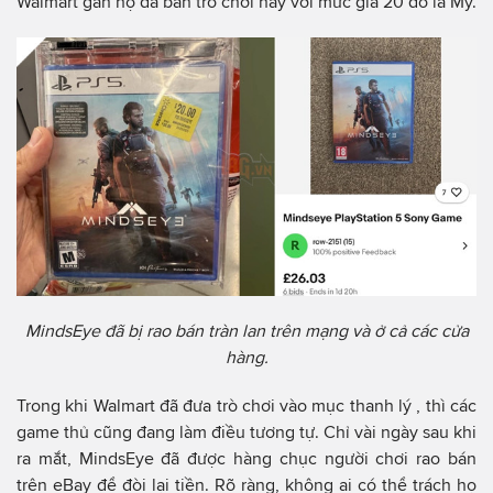
Walmart gần họ đã bán trò chơi này với mức giá 20 đô la Mỹ.
MindsEye đã bị rao bán tràn lan trên mạng và ở cả các cửa
hàng.
Trong khi Walmart đã đưa trò chơi vào mục thanh lý , thì các
game thủ cũng đang làm điều tương tự. Chỉ vài ngày sau khi
ra mắt, MindsEye đã được hàng chục người chơi rao bán
trên eBay để đòi lại tiền. Rõ ràng, không ai có thể trách họ