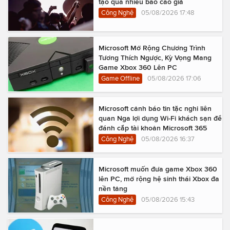
tạo quá nhiều báo cáo giả
Công Nghệ
05/08/2026 17:48
Microsoft Mở Rộng Chương Trình
Tương Thích Ngược, Kỳ Vọng Mang
Game Xbox 360 Lên PC
Game Offline
05/08/2026 17:06
Microsoft cảnh báo tin tặc nghi liên
quan Nga lợi dụng Wi-Fi khách sạn để
đánh cắp tài khoản Microsoft 365
Công Nghệ
05/08/2026 16:37
Microsoft muốn đưa game Xbox 360
lên PC, mở rộng hệ sinh thái Xbox đa
nền tảng
Công Nghệ
05/08/2026 15:43