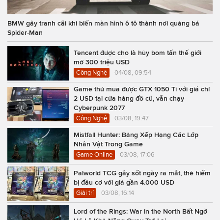
BMW gây tranh cãi khi biến màn hình ô tô thành nơi quảng bá
Spider-Man
Tencent được cho là hủy bom tấn thế giới
mở 300 triệu USD
Công Nghệ
04/08, 09:54
Game thủ mua được GTX 1050 Ti với giá chỉ
2 USD tại cửa hàng đồ cũ, vẫn chạy
Cyberpunk 2077
Công Nghệ
03/08, 19:47
Mistfall Hunter: Bảng Xếp Hạng Các Lớp
Nhân Vật Trong Game
Game Online
03/08, 17:06
Palworld TCG gây sốt ngày ra mắt, thẻ hiếm
bị đầu cơ với giá gần 4.000 USD
Giải trí
03/08, 16:14
Lord of the Rings: War in the North Bất Ngờ