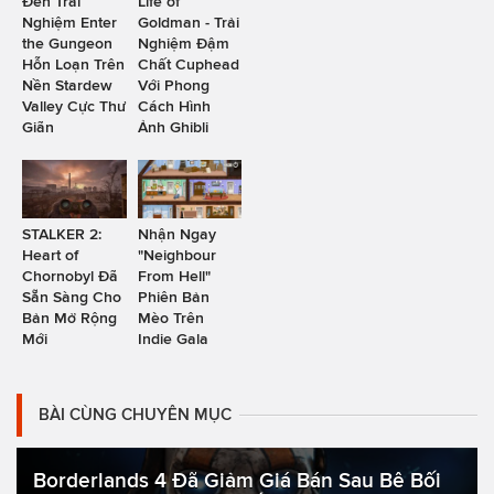
Đến Trải
Life of
Nghiệm Enter
Goldman - Trải
the Gungeon
Nghiệm Đậm
Hỗn Loạn Trên
Chất Cuphead
Nền Stardew
Với Phong
Valley Cực Thư
Cách Hình
Giãn
Ảnh Ghibli
STALKER 2:
Nhận Ngay
Heart of
"Neighbour
Chornobyl Đã
From Hell"
Sẵn Sàng Cho
Phiên Bản
Bản Mở Rộng
Mèo Trên
Mới
Indie Gala
BÀI CÙNG CHUYÊN MỤC
Borderlands 4 Đã Giảm Giá Bán Sau Bê Bối