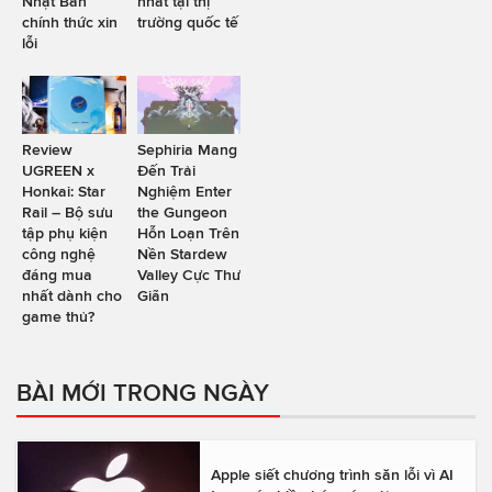
Nhật Bản
nhất tại thị
chính thức xin
trường quốc tế
lỗi
Review
Sephiria Mang
UGREEN x
Đến Trải
Honkai: Star
Nghiệm Enter
Rail – Bộ sưu
the Gungeon
tập phụ kiện
Hỗn Loạn Trên
công nghệ
Nền Stardew
đáng mua
Valley Cực Thư
nhất dành cho
Giãn
game thủ?
BÀI MỚI TRONG NGÀY
Apple siết chương trình săn lỗi vì AI