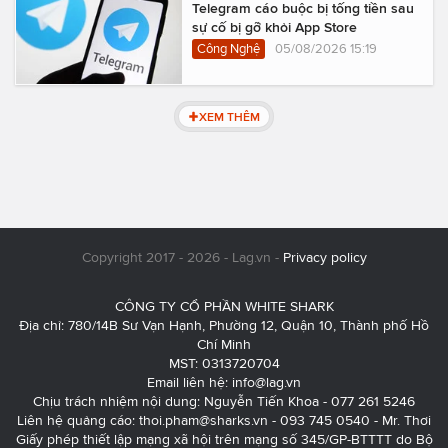
Telegram cáo buộc bị tống tiền sau
sự cố bị gỡ khỏi App Store
Công Nghệ
05/08/2026 15:19
XEM THÊM
Copyright 2017 - 2026 - Lag.vn -
Privacy policy
CÔNG TY CỔ PHẦN WHITE SHARK
Địa chỉ: 780/14B Sư Vạn Hạnh, Phường 12, Quận 10, Thành phố Hồ
Chí Minh
MST: 0313720704
Email liên hệ:
info@lag.vn
Chịu trách nhiệm nội dung: Nguyễn Tiến Khoa - 077 261 5246
Liên hệ quảng cáo:
thoi.pham@sharks.vn
- 093 745 0540 - Mr. Thơi
Giấy phép thiết lập mạng xã hội trên mạng số 345/GP-BTTTT do Bộ