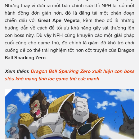
Nhưng thay vì đưa ra một bản chỉnh sửa thì NPH lại có một
hành động đơn giản hơn, đó là đăng tải một phân đoạn
chiến đấu với
Great Ape Vegeta
, kèm theo đó là những
hưởng dẫn về cách để tối ưu khả năng gây sát thương lên
con boss này. Dù vậy NPH cũng khuyến cáo một giải pháp
cuối cùng cho game thủ, đó chính là giảm độ khó trò chơi
xuống để có thể trải nghiệm tốt hơn cốt truyện của
Dragon
Ball Sparking Zero
.
Xem thêm:
Dragon Ball Sparking Zero xuất hiện con boss
siêu khó mang tính lọc game thủ cực mạnh