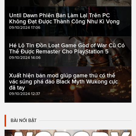
Until Dawn Phiên Bản Làm Lại Trên PC
Không Đạt Được Thành Công Như Kì Vọng
09/10/2024 17:06
Hé Lộ Tin Đồn Loạt Game God of War Cũ Có
Thể Được Remaster Cho PlayStation 5
09/10/2024 14:06
Xuất hiện bản mod giúp game thủ có thể
vác súng phá đảo Black Myth Wukong cực
đã tay
09/10/2024 12:37
BÀI NỔI BẬT