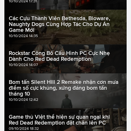
10/10/2024 17:31
Các Cựu Thành Viên Bethesda, Bioware,
Naughty Dogs Cùng Hợp Tác Cho Dự Án
Game Mới
10/10/2024 14:35
Rockstar Công Bố Cấu Hình PC Cực Nhẹ
Dành Cho Red Dead Redemption
10/10/2024 14:07
Bom tấn Silent Hill 2 Remake nhận cơn mưa
điểm số cực khủng, xứng đáng bom tấn
tháng 10
10/10/2024 12:42
Game thủ Việt thể hiện sự quan ngại khi
Red Dead Redemption đặt chân lên PC
09/10/2024 18:32