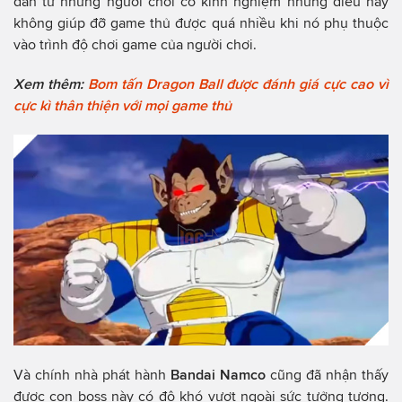
dẫn từ những người chơi có kinh nghiệm nhưng điều này
không giúp đỡ game thủ được quá nhiều khi nó phụ thuộc
vào trình độ chơi game của người chơi.
Xem thêm:
Bom tấn Dragon Ball được đánh giá cực cao vì
cực kì thân thiện với mọi game thủ
Và chính nhà phát hành
Bandai Namco
cũng đã nhận thấy
được con boss này có độ khó vượt ngoài sức tưởng tượng.