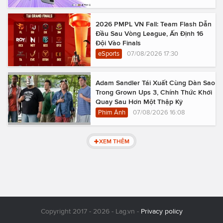
2026 PMPL VN Fall: Team Flash Dẫn
Đầu Sau Vòng League, Ấn Định 16
Đội Vào Finals
eSports
07/08/2026 17:30
Adam Sandler Tái Xuất Cùng Dàn Sao
Trong Grown Ups 3, Chính Thức Khởi
Quay Sau Hơn Một Thập Kỷ
Phim Ảnh
07/08/2026 16:08
XEM THÊM
Copyright 2017 - 2026 - Lag.vn -
Privacy policy