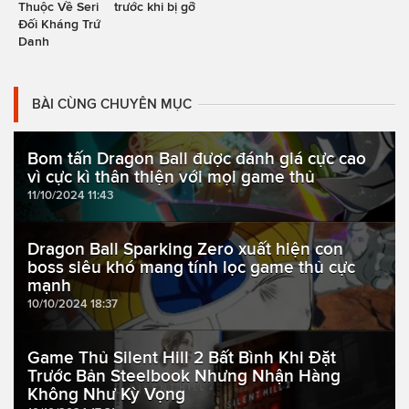
Thuộc Về Seri
trước khi bị gỡ
Đối Kháng Trứ
Danh
BÀI CÙNG CHUYÊN MỤC
Bom tấn Dragon Ball được đánh giá cực cao
vì cực kì thân thiện với mọi game thủ
11/10/2024 11:43
Dragon Ball Sparking Zero xuất hiện con
boss siêu khó mang tính lọc game thủ cực
mạnh
10/10/2024 18:37
Game Thủ Silent Hill 2 Bất Bình Khi Đặt
Trước Bản Steelbook Nhưng Nhận Hàng
Không Như Kỳ Vọng