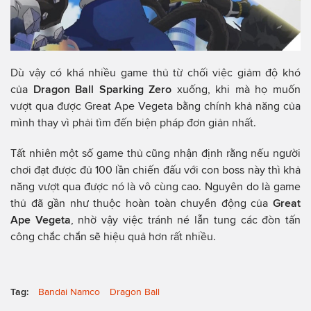
Dù vậy có khá nhiều game thủ từ chối việc giảm độ khó
của
Dragon Ball Sparking Zero
xuống, khi mà họ muốn
vượt qua được Great Ape Vegeta bằng chính khả năng của
mình thay vì phải tìm đến biện pháp đơn giản nhất.
Tất nhiên một số game thủ cũng nhận định rằng nếu người
chơi đạt được đủ 100 lần chiến đấu với con boss này thì khả
năng vượt qua được nó là vô cùng cao. Nguyên do là game
thủ đã gần như thuộc hoàn toàn chuyển động của
Great
Ape Vegeta
, nhờ vậy việc tránh né lẫn tung các đòn tấn
công chắc chắn sẽ hiệu quả hơn rất nhiều.
Tag:
Bandai Namco
Dragon Ball