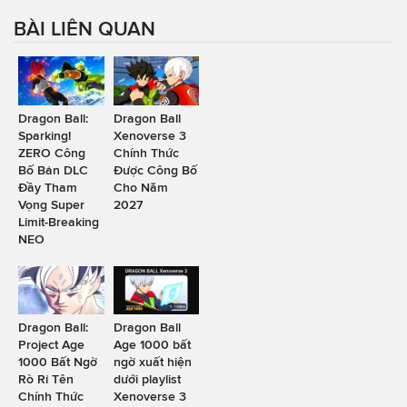
BÀI LIÊN QUAN
Dragon Ball:
Dragon Ball
Sparking!
Xenoverse 3
ZERO Công
Chính Thức
Bố Bản DLC
Được Công Bố
Đầy Tham
Cho Năm
Vọng Super
2027
Limit-Breaking
NEO
Dragon Ball:
Dragon Ball
Project Age
Age 1000 bất
1000 Bất Ngờ
ngờ xuất hiện
Rò Rỉ Tên
dưới playlist
Chính Thức
Xenoverse 3