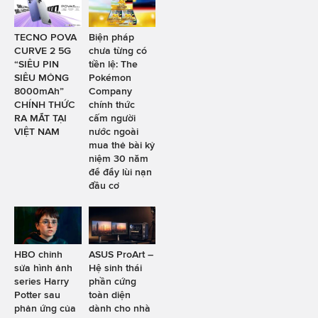
TECNO POVA
Biện pháp
CURVE 2 5G
chưa từng có
“SIÊU PIN
tiền lệ: The
SIÊU MỎNG
Pokémon
8000mAh”
Company
CHÍNH THỨC
chính thức
RA MẮT TẠI
cấm người
VIỆT NAM
nước ngoài
mua thẻ bài kỷ
niệm 30 năm
để đẩy lùi nạn
đầu cơ
HBO chỉnh
ASUS ProArt –
sửa hình ảnh
Hệ sinh thái
series Harry
phần cứng
Potter sau
toàn diện
phản ứng của
dành cho nhà