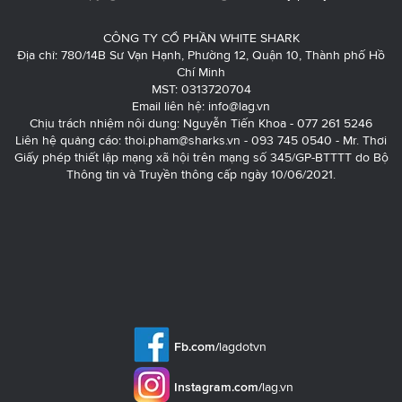
CÔNG TY CỔ PHẦN WHITE SHARK
Địa chỉ: 780/14B Sư Vạn Hạnh, Phường 12, Quận 10, Thành phố Hồ
Chí Minh
MST: 0313720704
Email liên hệ:
info@lag.vn
Chịu trách nhiệm nội dung: Nguyễn Tiến Khoa - 077 261 5246
Liên hệ quảng cáo:
thoi.pham@sharks.vn
- 093 745 0540 - Mr. Thơi
Giấy phép thiết lập mạng xã hội trên mạng số 345/GP-BTTTT do Bộ
Thông tin và Truyền thông cấp ngày 10/06/2021.
Fb.com/
lagdotvn
Instagram.com/
lag.vn