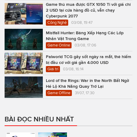
Game thủ mua được GTX 1050 Ti với giá chỉ
2 USD tại cửa hàng đồ cũ, vẫn chạy
Cyberpunk 2077
Công Nghệ
03/08, 19:47
Mistfall Hunter: Bảng Xếp Hạng Các Lớp
Nhân Vật Trong Game
Game Online
03/08, 17:06
Palworld TCG gây sốt ngày ra mắt, thẻ hiếm
bị đầu cơ với giá gần 4.000 USD
Giải trí
03/08, 16:14
Lord of the Rings: War in the North Bất Ngờ
Hé Lộ Khả Năng Quay Trở Lại
Game Offline
31/07, 17:30
BÀI ĐỌC NHIỀU NHẤT