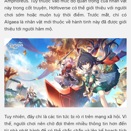
Amphoreus. Tuỳ thuộc vào mức độ quan trọng của nhân vật
này trong cốt truyện, HoYoverse có thể giới thiệu với người
chơi sớm hoặc muộn tuỳ thời điểm. Trước mắt, chỉ có
Algaea là nhân vật mới thuộc về hành tinh này đã được giới
thiệu tới người hâm mộ.
Tuy nhiên, đây chỉ là các tin tức bị rò rỉ trên mạng xã hội. Vì
thế, người chơi nên chờ đợi thêm nhiều thông tin hơn đến
từ nhà phát hành để có thể chắc chắn và lên kế hoạch tích