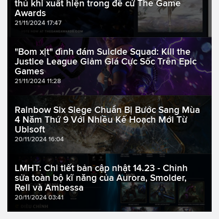
thủ khi xuất hiện trong đề cử The Game
Awards
21/11/2024 17:47
"Bom xịt" đình đám Suicide Squad: Kill the
Justice League Giảm Giá Cực Sốc Trên Epic
Games
21/11/2024 11:28
Rainbow Six Siege Chuẩn Bị Bước Sang Mùa
4 Năm Thứ 9 Với Nhiều Kế Hoạch Mới Từ
Ubisoft
20/11/2024 16:04
LMHT: Chi tiết bản cập nhật 14.23 - Chỉnh
sửa toàn bộ kĩ năng của Aurora, Smolder,
Rell và Ambessa
20/11/2024 03:41