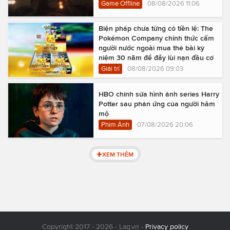
Game Offline
08/08/2026 11:06
Biện pháp chưa từng có tiền lệ: The
Pokémon Company chính thức cấm
người nước ngoài mua thẻ bài kỷ
niệm 30 năm để đẩy lùi nạn đầu cơ
Giải trí
08/08/2026 09:03
HBO chỉnh sửa hình ảnh series Harry
Potter sau phản ứng của người hâm
mộ
Phim Ảnh
07/08/2026 20:06
XEM THÊM
Copyright 2017 - 2026 - Lag.vn -
Privacy policy