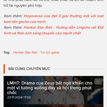
trữ tài nguyên phù hợp.
Xem thêm:
Hoyoverse vừa đạt 3 giải thưởng mới với loạt
bom tấn gacha của mình
Xem thêm:
Honkai Star Rail - Hướng dẫn Lingsha với Đội
hình và Nón ánh sáng khuyến cáo mạnh nhất
Tag:
Honkai: Star Rail
Tin tức game
BÀI CÙNG CHUYÊN MỤC
LMHT: Drama của Zeus bất ngờ khiến cho
một vị tướng xuống đáy xã hội trong phút
chốc
23/11/2024 17:02