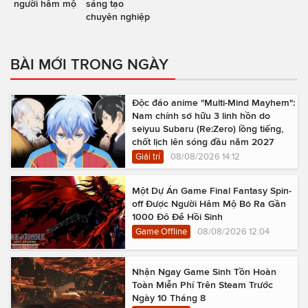
người hâm mộ
sáng tạo
chuyên nghiệp
BÀI MỚI TRONG NGÀY
Độc đáo anime "Multi-Mind Mayhem":
Nam chính sở hữu 3 linh hồn do
seiyuu Subaru (Re:Zero) lồng tiếng,
chốt lịch lên sóng đầu năm 2027
Giải trí
08/08/2026 14:12
Một Dự Án Game Final Fantasy Spin-
off Được Người Hâm Mộ Bỏ Ra Gần
1000 Đô Để Hồi Sinh
Game Offline
08/08/2026 12:04
Nhận Ngay Game Sinh Tồn Hoàn
Toàn Miễn Phí Trên Steam Trước
Ngày 10 Tháng 8