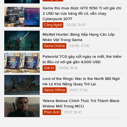
Game thủ mua được GTX 1050 Ti với giá chỉ
2 USD tại cửa hàng đồ cũ, vẫn chạy
Cyberpunk 2077
Công Nghệ
03/08, 19:47
Mistfall Hunter: Bảng Xếp Hạng Các Lớp
Nhân Vật Trong Game
Game Online
03/08, 17:06
Palworld TCG gây sốt ngày ra mắt, thẻ hiếm
bị đầu cơ với giá gần 4.000 USD
Giải trí
03/08, 16:14
Lord of the Rings: War in the North Bất Ngờ
Hé Lộ Khả Năng Quay Trở Lại
Game Offline
31/07, 17:30
Yelena Belova Chính Thức Trở Thành Black
Widow Mới Trong MCU
Phim Ảnh
31/07, 16:47