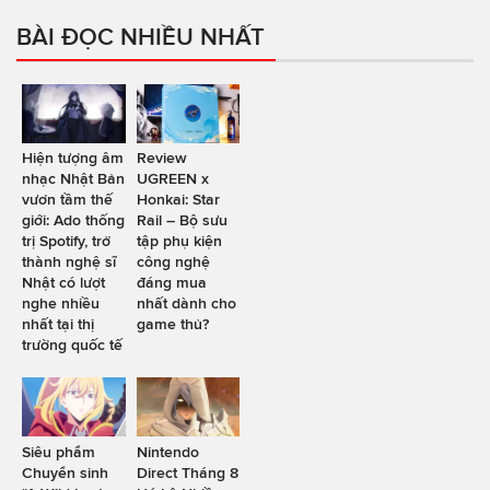
BÀI ĐỌC NHIỀU NHẤT
Hiện tượng âm
Review
nhạc Nhật Bản
UGREEN x
vươn tầm thế
Honkai: Star
giới: Ado thống
Rail – Bộ sưu
trị Spotify, trở
tập phụ kiện
thành nghệ sĩ
công nghệ
Nhật có lượt
đáng mua
nghe nhiều
nhất dành cho
nhất tại thị
game thủ?
trường quốc tế
Siêu phẩm
Nintendo
Chuyển sinh
Direct Tháng 8