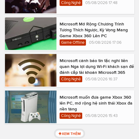
Công Nghệ
05/08/2026 17:48
Microsoft Mở Rộng Chương Trình
Tương Thích Ngược, Kỳ Vọng Mang
Game Xbox 360 Lên PC
Game Offline
05/08/2026 17:06
Microsoft cảnh báo tin tặc nghi liên
quan Nga lợi dụng Wi-Fi khách sạn để
đánh cắp tài khoản Microsoft 365
Công Nghệ
05/08/2026 16:37
Microsoft muốn đưa game Xbox 360
lên PC, mở rộng hệ sinh thái Xbox đa
nền tảng
Công Nghệ
05/08/2026 15:43
XEM THÊM