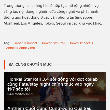
Trong tương lai, chúng tôi sẽ tiếp tục mở rộng nhiệm vụ
sáng tạo nội dung, nghiên cứu công nghệ và phát hành
thông qua hoạt động ở các văn phòng tại Singapore,
Montreal, Los Angeles, Tokyo, Seoul và các khu vực khác.
Tag:
Genshin Impact
Honkai: Star Rail
Honkai Impact 3
Zenless Zone Zero
BÀI CÙNG CHUYÊN MỤC
Honkai Star Rail 3.4 sôi động với đợt collab
cùng Fate/stay night chính thức vào ngày
11/7 sắp tới
04/07/2025 16:01
Anthem Cuối Cùng Cũng Đóng Cửa Sau