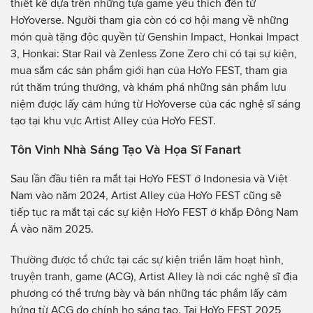
thiết kế dựa trên những tựa game yêu thích đến từ
HoYoverse. Người tham gia còn có cơ hội mang về những
món quà tặng độc quyền từ Genshin Impact, Honkai Impact
3, Honkai: Star Rail và Zenless Zone Zero chỉ có tại sự kiện,
mua sắm các sản phẩm giới hạn của HoYo FEST, tham gia
rút thăm trúng thưởng, và khám phá những sản phẩm lưu
niệm được lấy cảm hứng từ HoYoverse của các nghệ sĩ sáng
tạo tại khu vực Artist Alley của HoYo FEST.
Tôn Vinh Nhà Sáng Tạo Và Họa Sĩ Fanart
Sau lần đầu tiên ra mắt tại HoYo FEST ở Indonesia và Việt
Nam vào năm 2024, Artist Alley của HoYo FEST cũng sẽ
tiếp tục ra mắt tại các sự kiện HoYo FEST ở khắp Đông Nam
Á vào năm 2025.
Thường được tổ chức tại các sự kiện triển lãm hoạt hình,
truyện tranh, game (ACG), Artist Alley là nơi các nghệ sĩ địa
phương có thể trưng bày và bán những tác phẩm lấy cảm
hứng từ ACG do chính họ sáng tạo. Tại HoYo FEST 2025,