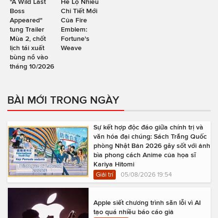
"A Wild Last
Hé Lộ Nhiều
Boss
Chi Tiết Mới
Appeared"
Của Fire
tung Trailer
Emblem:
Mùa 2, chốt
Fortune's
lịch tái xuất
Weave
bùng nổ vào
tháng 10/2026
BÀI MỚI TRONG NGÀY
Sự kết hợp độc đáo giữa chính trị và
văn hóa đại chúng: Sách Trắng Quốc
phòng Nhật Bản 2026 gây sốt với ảnh
bìa phong cách Anime của họa sĩ
Kariya Hitomi
Giải trí
05/08/2026 19:54
Apple siết chương trình săn lỗi vì AI
tạo quá nhiều báo cáo giả